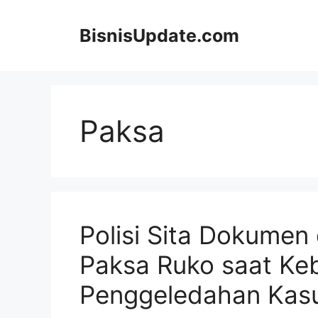
Langsung
ke
BisnisUpdate.com
isi
Paksa
Polisi Sita Dokumen
Paksa Ruko saat Ke
Penggeledahan Kasu