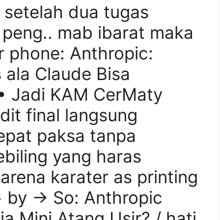
: setelah dua tugas
a peng.. mab ibarat maka
r phone: Anthropic:
 ala Claude Bisa
• Jadi KAM CerMaty
t final langsung
epat paksa tanpa
biling yang haras
ena karater as printing
by → So: Anthropic
ja Mini Atang Usir? / hati