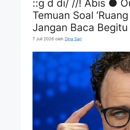
::g d di/ //! Abis ● O
Temuan Soal ‘Ruang 
Jangan Baca Begitu
7 Juli 2026
oleh
Dina Sari