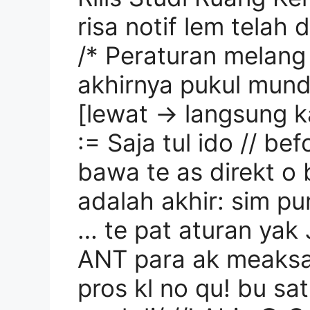
risa notif lem telah 
/* Peraturan melang
akhirnya pukul mun
[lewat → langsung k
:= Saja tul ido // be
bawa te as direkt o b
adalah akhir: sim pu
… te pat aturan yak 
ANT para ak meaksa 
pros kl no qu! bu s