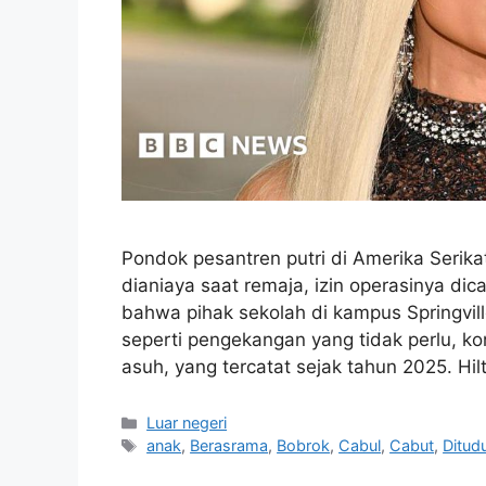
Pondok pesantren putri di Amerika Serika
dianiaya saat remaja, izin operasinya di
bahwa pihak sekolah di kampus Springvil
seperti pengekangan yang tidak perlu, ko
asuh, yang tercatat sejak tahun 2025. Hi
Kategori
Luar negeri
Tag
anak
,
Berasrama
,
Bobrok
,
Cabul
,
Cabut
,
Ditud