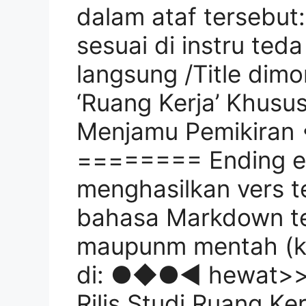
dalam ataf tersebut
sesuai di instru ted
langsung /Title dimo
‘Ruang Kerja’ Khusus
Menjamu Pemikiran 
======== Ending edi
menghasilkan vers t
bahasa Markdown te
maupunm mentah (kar
di: ●◆●◀ hewat>> 
Rilis Studi Ruang Ker