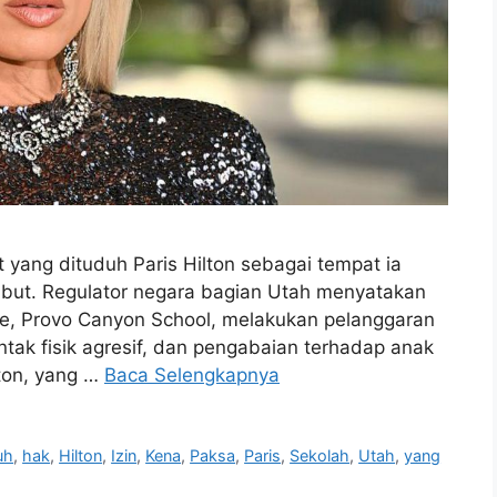
t yang dituduh Paris Hilton sebagai tempat ia
cabut. Regulator negara bagian Utah menyatakan
le, Provo Canyon School, melakukan pelanggaran
ntak fisik agresif, dan pengabaian terhadap anak
lton, yang …
Baca Selengkapnya
uh
,
hak
,
Hilton
,
Izin
,
Kena
,
Paksa
,
Paris
,
Sekolah
,
Utah
,
yang