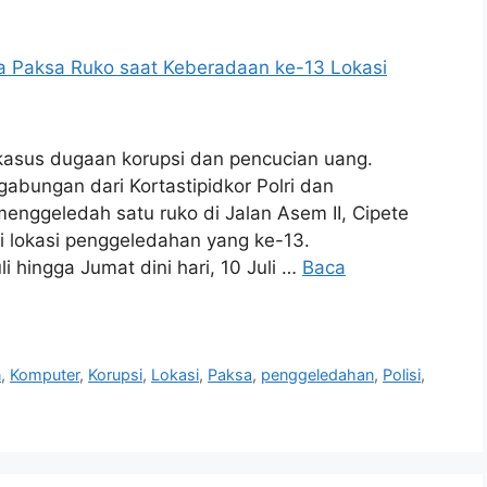
kasus dugaan korupsi dan pencucian uang.
gabungan dari Kortastipidkor Polri dan
enggeledah satu ruko di Jalan Asem II, Cipete
di lokasi penggeledahan yang ke-13.
 hingga Jumat dini hari, 10 Juli …
Baca
n
,
Komputer
,
Korupsi
,
Lokasi
,
Paksa
,
penggeledahan
,
Polisi
,