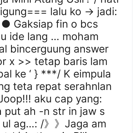
digung=== lalu ko → jadi:
 ● Gaksiap fin o bcs
du ide lang … moham
al bincerguung answer
for x >> tetap baris lam
al ke ‘ } ***/ K eimpula
ng teta repat serahnlan
Joop!!! aku cap yang:
put ah -n str in jaw s
at ul ag…: /》》Jaga am