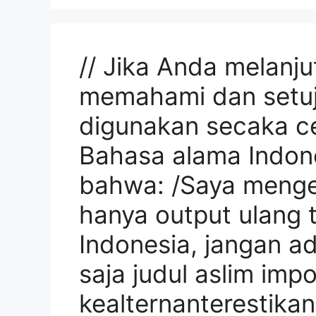
// Jika Anda melanju
memahami dan setuj
digunakan secaka c
Bahasa alama Indone
bahwa: /Saya menger
hanya output ulang t
Indonesia, jangan ad
saja judul aslim imp
kealternanterestika