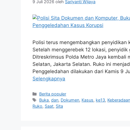
9 Juli 2026
oleh
Sariyanti Wijaya
Polisi terus mengembangkan penyidikan 
Setelah menggerebek 12 lokasi, penyidik 
Ditreskrimsus Polda Metro Jaya kembali m
Selatan, Jakarta Selatan. Ruko ini menja
Penggeledahan dilakukan dari Kamis 9 Juli
Selengkapnya
Kategori
Berita populer
Tag
Buka
,
dan
,
Dokumen
,
Kasus
,
ke13
,
Keberadaa
Ruko
,
Saat
,
Sita