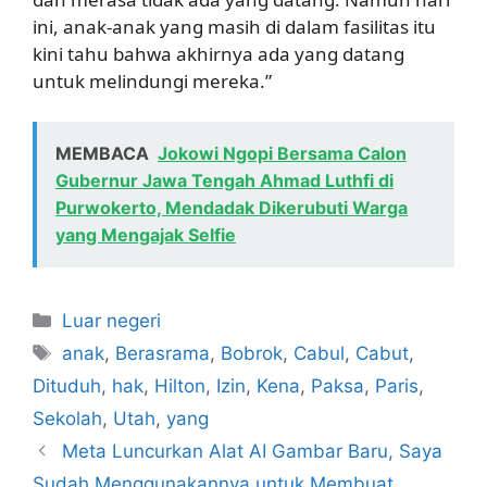
ini, anak-anak yang masih di dalam fasilitas itu
kini tahu bahwa akhirnya ada yang datang
untuk melindungi mereka.”
MEMBACA
Jokowi Ngopi Bersama Calon
Gubernur Jawa Tengah Ahmad Luthfi di
Purwokerto, Mendadak Dikerubuti Warga
yang Mengajak Selfie
Kategori
Luar negeri
Tag
anak
,
Berasrama
,
Bobrok
,
Cabul
,
Cabut
,
Dituduh
,
hak
,
Hilton
,
Izin
,
Kena
,
Paksa
,
Paris
,
Sekolah
,
Utah
,
yang
Meta Luncurkan Alat AI Gambar Baru, Saya
Sudah Menggunakannya untuk Membuat