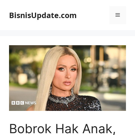
Langsung
ke
BisnisUpdate.com
Menu
isi
Bobrok Hak Anak,