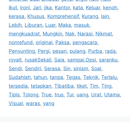
Ikut
,
ironi
,
Jari
,
jika
,
Kantor
,
kata
,
Keluar
,
kenoh
,
kerasa
,
Khusus
,
Komprehensif
,
Kurang
,
lain
,
Lebih
,
Liburan
,
Luar
,
Maka
,
masuk
,
mengkuadrat
,
Mungkin
,
Nak
,
Narasi
,
Nikmat
,
nonrefund
,
original
,
Paksa
,
pengacara
,
Penyunting
,
Pergi
,
pesan
,
pulang
,
Purba
,
rada
,
royalt
,
rusakSekali
,
Saja
,
sampai.Opsi
,
saranku
,
Sendi
,
Sendiri
,
Serasa
,
Sin
,
sinism
,
Soal
,
Sudahlah
,
tahun
,
tanpa
,
Tegas
,
Teknik
,
Terlalu
,
tersedia
,
tetapkan
,
Tibatiba
,
tiket
,
Tim
,
Ting
,
Tipis
,
Tolong
,
True
,
trus
,
Tur
,
uang
,
Urat
,
Utama
,
Visual
,
waras
,
yang