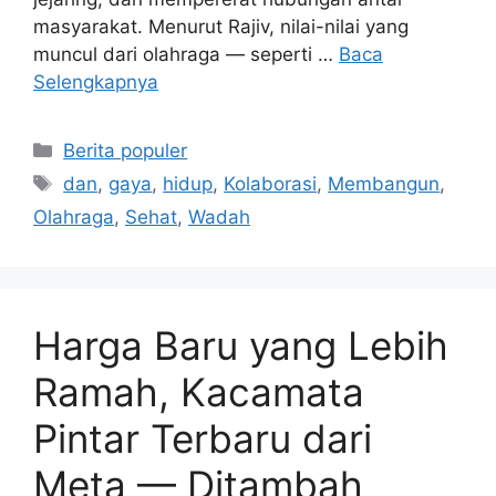
masyarakat. Menurut Rajiv, nilai-nilai yang
muncul dari olahraga — seperti …
Baca
Selengkapnya
Kategori
Berita populer
Tag
dan
,
gaya
,
hidup
,
Kolaborasi
,
Membangun
,
Olahraga
,
Sehat
,
Wadah
Harga Baru yang Lebih
Ramah, Kacamata
Pintar Terbaru dari
Meta — Ditambah