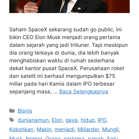
Saham SpaceX sekarang sudah go public, ini
bikin CEO Elon Musk menjadi orang pertama
dalam sejarah yang jadi triliuner. Tapi meskipun
dia orang terkaya di dunia, dia lebih banyak
menghabiskan waktu di rumah sederhana
dekat kantor pusat SpaceX. Perusahaan roket
dan satelit ini berhasil mengumpulkan $75
miliar pada hari Kamis dalam IPO terbesar
sepanjang masa, …
Baca Selengkapnya
Kategori
Bisnis
Tag
dunianamun
,
Elon
,
gaya
,
hidup
,
IPO
,
Kokohkan
,
Makin
,
menjadi
,
Miliarder
,
Mungil
,
Musk
,
Nomor
,
Orang
,
pertama
,
rumah
,
Satu
,