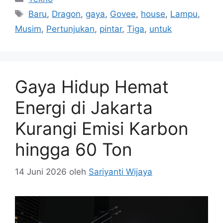
Tag
Baru
,
Dragon
,
gaya
,
Govee
,
house
,
Lampu
,
Musim
,
Pertunjukan
,
pintar
,
Tiga
,
untuk
Gaya Hidup Hemat
Energi di Jakarta
Kurangi Emisi Karbon
hingga 60 Ton
14 Juni 2026
oleh
Sariyanti Wijaya