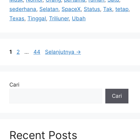
sederhana
,
Selatan
,
SpaceX
,
Status
,
Tak
,
tetap
,
Texas
,
Tinggal
,
Triliuner
,
Ubah
Halaman
Halaman
Halaman
1
2
…
44
Selanjutnya
→
Cari
Cari
Recent Posts