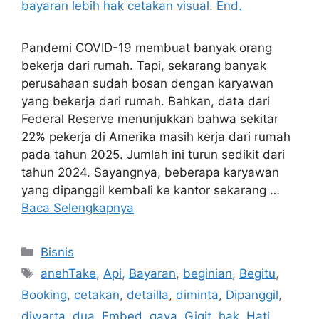
Pandemi COVID-19 membuat banyak orang
bekerja dari rumah. Tapi, sekarang banyak
perusahaan sudah bosan dengan karyawan
yang bekerja dari rumah. Bahkan, data dari
Federal Reserve menunjukkan bahwa sekitar
22% pekerja di Amerika masih kerja dari rumah
pada tahun 2025. Jumlah ini turun sedikit dari
tahun 2024. Sayangnya, beberapa karyawan
yang dipanggil kembali ke kantor sekarang …
Baca Selengkapnya
Kategori
Bisnis
Tag
anehTake
,
Api
,
Bayaran
,
beginian
,
Begitu
,
Booking
,
cetakan
,
detailIa
,
diminta
,
Dipanggil
,
diwarta
,
dua
,
Embed
,
gaya
,
Gigit
,
hak
,
Hati
,