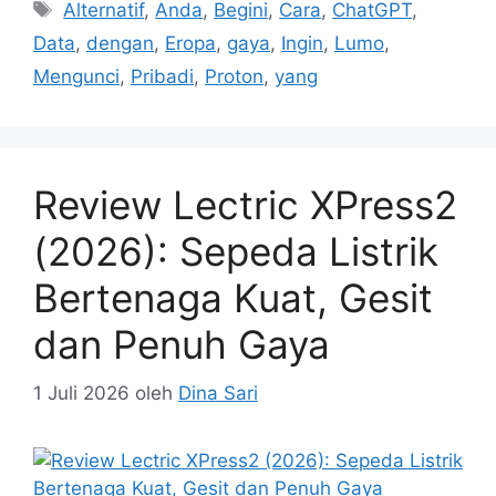
Tag
Alternatif
,
Anda
,
Begini
,
Cara
,
ChatGPT
,
Data
,
dengan
,
Eropa
,
gaya
,
Ingin
,
Lumo
,
Mengunci
,
Pribadi
,
Proton
,
yang
Review Lectric XPress2
(2026): Sepeda Listrik
Bertenaga Kuat, Gesit
dan Penuh Gaya
1 Juli 2026
oleh
Dina Sari