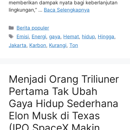
memberikan dampak nyata bagi keberlanjutan
lingkungan,” …
Baca Selengkapnya
Kategori
Berita populer
Tag
Emisi
,
Energi
,
gaya
,
Hemat
,
hidup
,
Hingga
,
Jakarta
,
Karbon
,
Kurangi
,
Ton
Menjadi Orang Triliuner
Pertama Tak Ubah
Gaya Hidup Sederhana
Elon Musk di Texas
(IPO SpaceX Makin