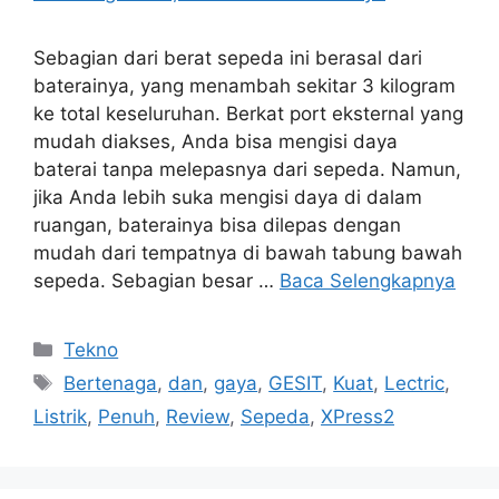
Sebagian dari berat sepeda ini berasal dari
baterainya, yang menambah sekitar 3 kilogram
ke total keseluruhan. Berkat port eksternal yang
mudah diakses, Anda bisa mengisi daya
baterai tanpa melepasnya dari sepeda. Namun,
jika Anda lebih suka mengisi daya di dalam
ruangan, baterainya bisa dilepas dengan
mudah dari tempatnya di bawah tabung bawah
sepeda. Sebagian besar …
Baca Selengkapnya
Kategori
Tekno
Tag
Bertenaga
,
dan
,
gaya
,
GESIT
,
Kuat
,
Lectric
,
Listrik
,
Penuh
,
Review
,
Sepeda
,
XPress2