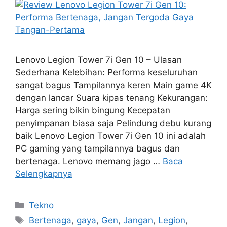
Lenovo Legion Tower 7i Gen 10 – Ulasan
Sederhana Kelebihan: Performa keseluruhan
sangat bagus Tampilannya keren Main game 4K
dengan lancar Suara kipas tenang Kekurangan:
Harga sering bikin bingung Kecepatan
penyimpanan biasa saja Pelindung debu kurang
baik Lenovo Legion Tower 7i Gen 10 ini adalah
PC gaming yang tampilannya bagus dan
bertenaga. Lenovo memang jago …
Baca
Selengkapnya
Kategori
Tekno
Tag
Bertenaga
,
gaya
,
Gen
,
Jangan
,
Legion
,