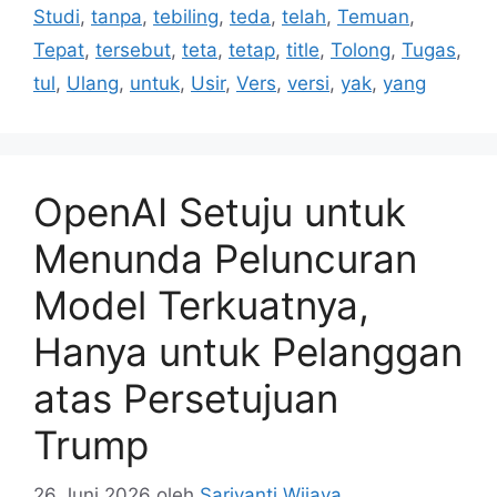
Studi
,
tanpa
,
tebiling
,
teda
,
telah
,
Temuan
,
Tepat
,
tersebut
,
teta
,
tetap
,
title
,
Tolong
,
Tugas
,
tul
,
Ulang
,
untuk
,
Usir
,
Vers
,
versi
,
yak
,
yang
OpenAI Setuju untuk
Menunda Peluncuran
Model Terkuatnya,
Hanya untuk Pelanggan
atas Persetujuan
Trump
26 Juni 2026
oleh
Sariyanti Wijaya