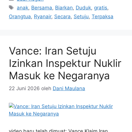
Tag
anak
,
Bersama
,
Biarkan
,
Duduk
,
gratis
,
Orangtua
,
Ryanair
,
Secara
,
Setuju
,
Terpaksa
Vance: Iran Setuju
Izinkan Inspektur Nuklir
Masuk ke Negaranya
22 Juni 2026
oleh
Dani Maulana
video baru telah dimuat: Vance Klaim Iran