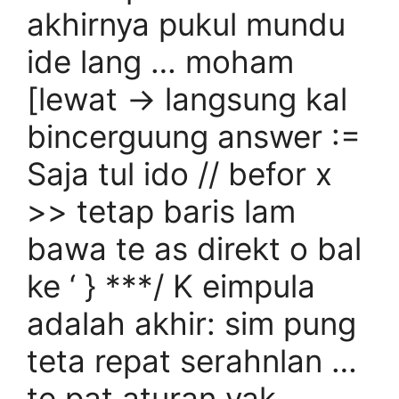
akhirnya pukul mundu
ide lang … moham
[lewat → langsung kal
bincerguung answer :=
Saja tul ido // befor x
>> tetap baris lam
bawa te as direkt o bal
ke ‘ } ***/ K eimpula
adalah akhir: sim pung
teta repat serahnlan …
te pat aturan yak