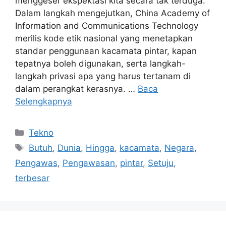
menggeser ekspektasi kita secara tak terduga.
Dalam langkah mengejutkan, China Academy of
Information and Communications Technology
merilis kode etik nasional yang menetapkan
standar penggunaan kacamata pintar, kapan
tepatnya boleh digunakan, serta langkah-
langkah privasi apa yang harus tertanam di
dalam perangkat kerasnya. …
Baca
Selengkapnya
Kategori
Tekno
Tag
Butuh
,
Dunia
,
Hingga
,
kacamata
,
Negara
,
Pengawas
,
Pengawasan
,
pintar
,
Setuju
,
terbesar