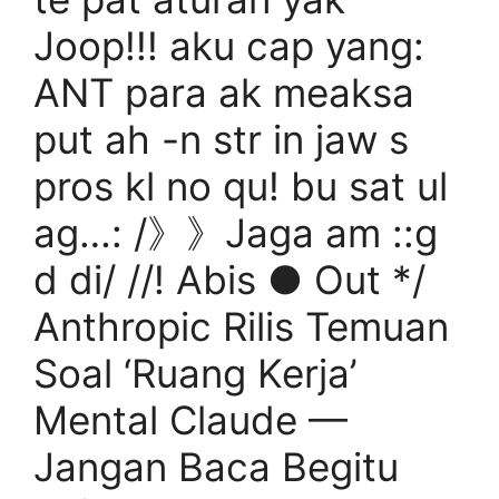
Joop!!! aku cap yang:
ANT para ak meaksa
put ah -n str in jaw s
pros kl no qu! bu sat ul
ag…: /》》Jaga am ::g
d di/ //! Abis ● Out */
Anthropic Rilis Temuan
Soal ‘Ruang Kerja’
Mental Claude —
Jangan Baca Begitu