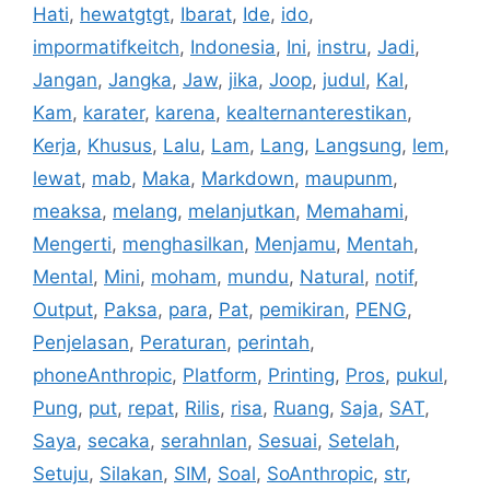
Hati
,
hewatgtgt
,
Ibarat
,
Ide
,
ido
,
impormatifkeitch
,
Indonesia
,
Ini
,
instru
,
Jadi
,
Jangan
,
Jangka
,
Jaw
,
jika
,
Joop
,
judul
,
Kal
,
Kam
,
karater
,
karena
,
kealternanterestikan
,
Kerja
,
Khusus
,
Lalu
,
Lam
,
Lang
,
Langsung
,
lem
,
lewat
,
mab
,
Maka
,
Markdown
,
maupunm
,
meaksa
,
melang
,
melanjutkan
,
Memahami
,
Mengerti
,
menghasilkan
,
Menjamu
,
Mentah
,
Mental
,
Mini
,
moham
,
mundu
,
Natural
,
notif
,
Output
,
Paksa
,
para
,
Pat
,
pemikiran
,
PENG
,
Penjelasan
,
Peraturan
,
perintah
,
phoneAnthropic
,
Platform
,
Printing
,
Pros
,
pukul
,
Pung
,
put
,
repat
,
Rilis
,
risa
,
Ruang
,
Saja
,
SAT
,
Saya
,
secaka
,
serahnlan
,
Sesuai
,
Setelah
,
Setuju
,
Silakan
,
SIM
,
Soal
,
SoAnthropic
,
str
,