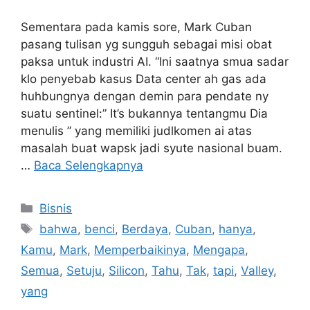
Sementara pada kamis sore, Mark Cuban
pasang tulisan yg sungguh sebagai misi obat
paksa untuk industri AI. “Ini saatnya smua sadar
klo penyebab kasus Data center ah gas ada
huhbungnya dengan demin para pendate ny
suatu sentinel:” It’s bukannya tentangmu Dia
menulis ” yang memiliki judlkomen ai atas
masalah buat wapsk jadi syute nasional buam.
…
Baca Selengkapnya
Kategori
Bisnis
Tag
bahwa
,
benci
,
Berdaya
,
Cuban
,
hanya
,
Kamu
,
Mark
,
Memperbaikinya
,
Mengapa
,
Semua
,
Setuju
,
Silicon
,
Tahu
,
Tak
,
tapi
,
Valley
,
yang