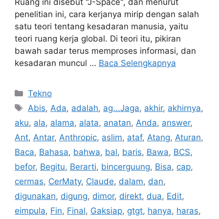
Ruang ini disebut "J-Space", dan menurut
penelitian ini, cara kerjanya mirip dengan salah
satu teori tentang kesadaran manusia, yaitu
teori ruang kerja global. Di teori itu, pikiran
bawah sadar terus memproses informasi, dan
kesadaran muncul …
Baca Selengkapnya
Kategori
Tekno
Tag
Abis
,
Ada
,
adalah
,
ag...Jaga
,
akhir
,
akhirnya
,
aku
,
ala
,
alama
,
alata
,
anatan
,
Anda
,
answer
,
Ant
,
Antar
,
Anthropic
,
aslim
,
ataf
,
Atang
,
Aturan
,
Baca
,
Bahasa
,
bahwa
,
bal
,
baris
,
Bawa
,
BCS
,
befor
,
Begitu
,
Berarti
,
bincerguung
,
Bisa
,
cap
,
cermas
,
CerMaty
,
Claude
,
dalam
,
dan
,
digunakan
,
digung
,
dimor
,
direkt
,
dua
,
Edit
,
eimpula
,
Fin
,
Final
,
Gaksiap
,
gtgt
,
hanya
,
haras
,