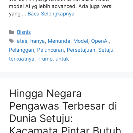
model AI yg lebih advanced. Ada juga versi
yang …
Baca Selengkapnya
Kategori
Bisnis
Tag
atas
,
hanya
,
Menunda
,
Model
,
OpenAI
,
Pelanggan
,
Peluncuran
,
Persetujuan
,
Setuju
,
terkuatnya
,
Trump
,
untuk
Hingga Negara
Pengawas Terbesar di
Dunia Setuju:
Kacamata Pintar Butuh