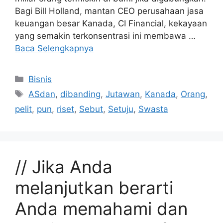
Bagi Bill Holland, mantan CEO perusahaan jasa
keuangan besar Kanada, CI Financial, kekayaan
yang semakin terkonsentrasi ini membawa …
Baca Selengkapnya
Kategori
Bisnis
Tag
ASdan
,
dibanding
,
Jutawan
,
Kanada
,
Orang
,
pelit
,
pun
,
riset
,
Sebut
,
Setuju
,
Swasta
// Jika Anda
melanjutkan berarti
Anda memahami dan