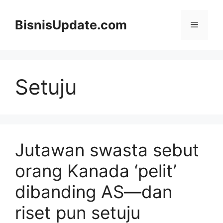
Langsung
ke
BisnisUpdate.com
Menu
isi
Setuju
Jutawan swasta sebut
orang Kanada ‘pelit’
dibanding AS—dan
riset pun setuju