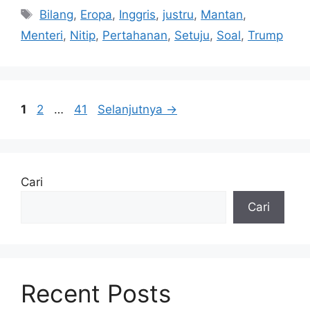
Tag
Bilang
,
Eropa
,
Inggris
,
justru
,
Mantan
,
Menteri
,
Nitip
,
Pertahanan
,
Setuju
,
Soal
,
Trump
Halaman
Halaman
Halaman
1
2
…
41
Selanjutnya
→
Cari
Cari
Recent Posts