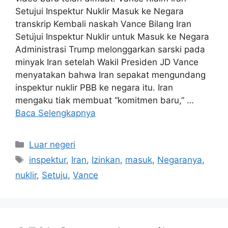
Setujui Inspektur Nuklir Masuk ke Negara
transkrip Kembali naskah Vance Bilang Iran
Setuj̈ui Inspektur Nuklir untuk Masuk ke Negara
Administrasi Trump melonggarkan sarski pada
minyak Iran setelah Wakil Presiden JD Vance
menyatakan bahwa Iran sepakat mengundang
inspektur nuklir PBB ke negara itu. Iran
mengaku tiak membuat “komitmen baru,” …
Baca Selengkapnya
Kategori
Luar negeri
Tag
inspektur
,
Iran
,
Izinkan
,
masuk
,
Negaranya
,
nuklir
,
Setuju
,
Vance