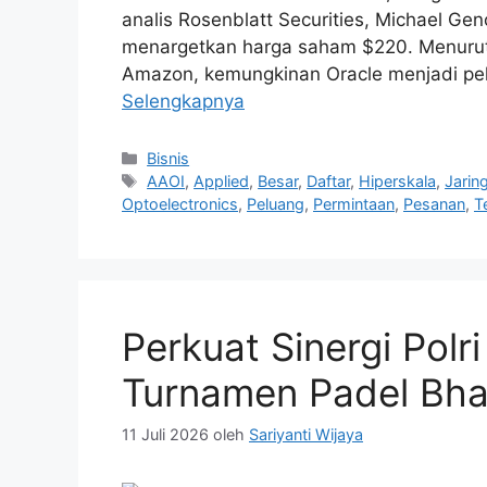
analis Rosenblatt Securities, Michael G
menargetkan harga saham $220. Menurutn
Amazon, kemungkinan Oracle menjadi pel
Selengkapnya
Kategori
Bisnis
Tag
AAOI
,
Applied
,
Besar
,
Daftar
,
Hiperskala
,
Jarin
Optoelectronics
,
Peluang
,
Permintaan
,
Pesanan
,
T
Perkuat Sinergi Pol
Turnamen Padel Bh
11 Juli 2026
oleh
Sariyanti Wijaya