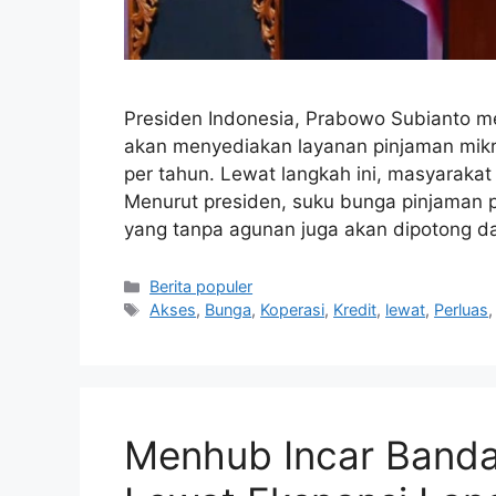
Presiden Indonesia, Prabowo Subianto 
akan menyediakan layanan pinjaman mikr
per tahun. Lewat langkah ini, masyaraka
Menurut presiden, suku bunga pinjaman
yang tanpa agunan juga akan dipotong d
Kategori
Berita populer
Tag
Akses
,
Bunga
,
Koperasi
,
Kredit
,
lewat
,
Perluas
Menhub Incar Bandar