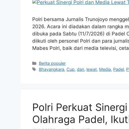
Polri bersama Jurnalis Trunojoyo mengg
2026. Acara ini diadakan dalam rangka 
dibuka pada Sabtu (11/7/2026) di Padel 
diikuti oleh personel Polri dan para jurna
Mabes Polri, baik dari media televisi, cet
Kategori
Berita populer
Tag
Bhayangkara
,
Cup
,
dan
,
lewat
,
Media
,
Padel
,
P
Polri Perkuat Siner
Olahraga Padel, Iku