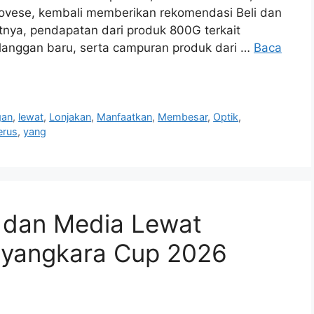
enovese, kembali memberikan rekomendasi Beli dan
ya, pendapatan dari produk 800G terkait
anggan baru, serta campuran produk dari …
Baca
gan
,
lewat
,
Lonjakan
,
Manfaatkan
,
Membesar
,
Optik
,
erus
,
yang
ri dan Media Lewat
ayangkara Cup 2026