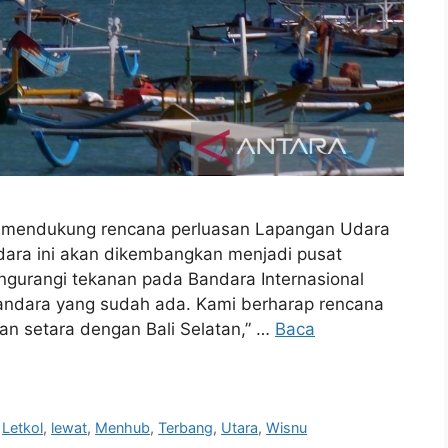
 mendukung rencana perluasan Lapangan Udara
dara ini akan dikembangkan menjadi pusat
engurangi tekanan pada Bandara Internasional
andara yang sudah ada. Kami berharap rencana
dan setara dengan Bali Selatan,” …
Baca
,
Letkol
,
lewat
,
Menhub
,
Terbang
,
Utara
,
Wisnu