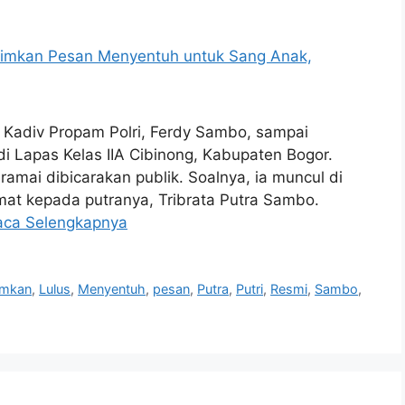
 Kadiv Propam Polri, Ferdy Sambo, sampai
i Lapas Kelas IIA Cibinong, Kabupaten Bogor.
amai dibicarakan publik. Soalnya, ia muncul di
at kepada putranya, Tribrata Putra Sambo.
aca Selengkapnya
rimkan
,
Lulus
,
Menyentuh
,
pesan
,
Putra
,
Putri
,
Resmi
,
Sambo
,