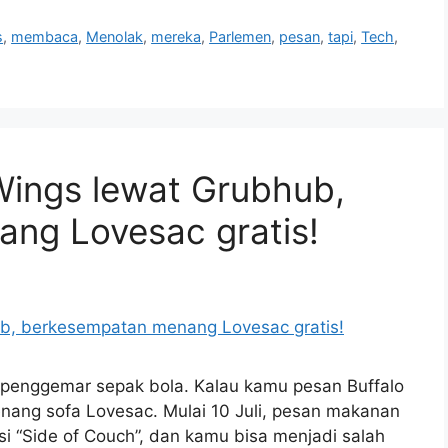
s
,
membaca
,
Menolak
,
mereka
,
Parlemen
,
pesan
,
tapi
,
Tech
,
Wings lewat Grubhub,
ng Lovesac gratis!
 penggemar sepak bola. Kalau kamu pesan Buffalo
nang sofa Lovesac. Mulai 10 Juli, pesan makanan
i “Side of Couch”, dan kamu bisa menjadi salah