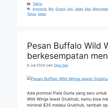
Kategori
Tekno
Tag
Anggota
,
Big
,
Eropa
,
Izin
,
Jalan
,
kita
,
Mayorita
Terus
,
tetap
Pesan Buffalo Wild 
berkesempatan mena
8 Juli 2026
oleh
Dina Sari
Ada promosi Piala Dunia yang seru untuk
Wild Wings lewat Grubhub, kamu bisa me
minimal $35 melalui Grubhub, tambah ops