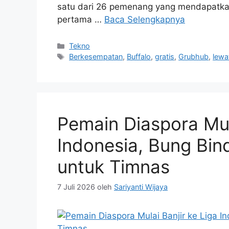
satu dari 26 pemenang yang mendapatkan
pertama …
Baca Selengkapnya
Kategori
Tekno
Tag
Berkesempatan
,
Buffalo
,
gratis
,
Grubhub
,
lewa
Pemain Diaspora Mula
Indonesia, Bung Bin
untuk Timnas
7 Juli 2026
oleh
Sariyanti Wijaya