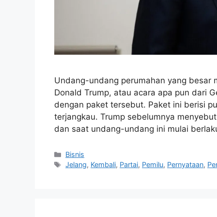
Undang-undang perumahan yang besar mu
Donald Trump, atau acara apa pun dari Ge
dengan paket tersebut. Paket ini berisi
terjangkau. Trump sebelumnya menyebut
dan saat undang-undang ini mulai berla
Kategori
Bisnis
Tag
Jelang
,
Kembali
,
Partai
,
Pemilu
,
Pernyataan
,
Pe