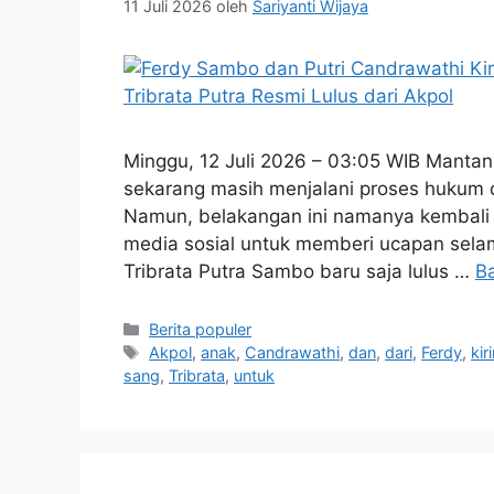
11 Juli 2026
oleh
Sariyanti Wijaya
Minggu, 12 Juli 2026 – 03:05 WIB Mantan
sekarang masih menjalani proses hukum d
Namun, belakangan ini namanya kembali r
media sosial untuk memberi ucapan selam
Tribrata Putra Sambo baru saja lulus …
B
Kategori
Berita populer
Tag
Akpol
,
anak
,
Candrawathi
,
dan
,
dari
,
Ferdy
,
ki
sang
,
Tribrata
,
untuk