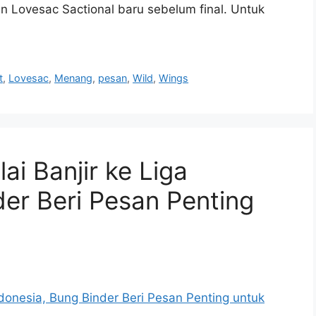
 Lovesac Sactional baru sebelum final. Untuk
t
,
Lovesac
,
Menang
,
pesan
,
Wild
,
Wings
i Banjir ke Liga
der Beri Pesan Penting