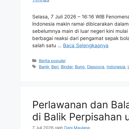
Selasa, 7 Juli 2026 – 16:16 WIB Fenomena
Indonesia makin ramai dibicarakan dala
sebelumnya main di luar negeri kini mulai
berbagai reaksi dari pengamat sepak bol
salah satu …
Baca Selengkapnya
Kategori
Berita populer
Tag
Banjir
,
Beri
,
Binder
,
Bung
,
Diaspora
,
Indonesia
,
Perlawanan dan Bal
di Balik Perpisahan
7 Juli 2026
oleh
Dani Maulana