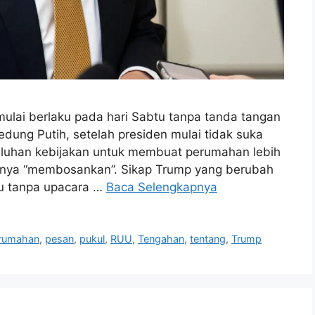
lai berlaku pada hari Sabtu tanpa tanda tangan
dung Putih, setelah presiden mulai tidak suka
 puluhan kebijakan untuk membuat perumahan lebih
nya “membosankan”. Sikap Trump yang berubah
ku tanpa upacara …
Baca Selengkapnya
rumahan
,
pesan
,
pukul
,
RUU
,
Tengahan
,
tentang
,
Trump