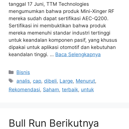
tanggal 17 Juni, TTM Technologies
mengumumkan bahwa produk Mini-Xinger RF
mereka sudah dapat sertifikasi AEC-Q200.
Sertifikasi ini membuktikan bahwa produk
mereka memenuhi standar industri tertinggi
untuk keandalan komponen pasif, yang khusus
dipakai untuk aplikasi otomotif dan kebutuhan
keandalan tinggi. …
Baca Selengkapnya
Kategori
Bisnis
Tag
analis
,
cap
,
dibeli
,
Large
,
Menurut
,
Rekomendasi
,
Saham
,
terbaik
,
untuk
Bull Run Berikutnya