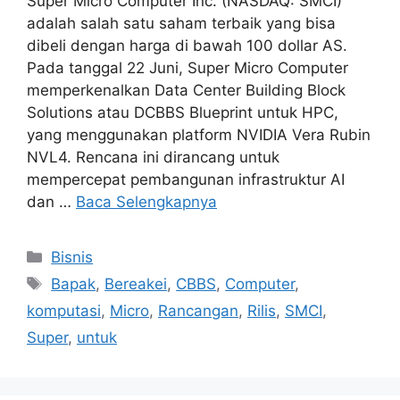
Super Micro Computer Inc. (NASDAQ: SMCI)
adalah salah satu saham terbaik yang bisa
dibeli dengan harga di bawah 100 dollar AS.
Pada tanggal 22 Juni, Super Micro Computer
memperkenalkan Data Center Building Block
Solutions atau DCBBS Blueprint untuk HPC,
yang menggunakan platform NVIDIA Vera Rubin
NVL4. Rencana ini dirancang untuk
mempercepat pembangunan infrastruktur AI
dan …
Baca Selengkapnya
Kategori
Bisnis
Tag
Bapak
,
Bereakei
,
CBBS
,
Computer
,
komputasi
,
Micro
,
Rancangan
,
Rilis
,
SMCI
,
Super
,
untuk