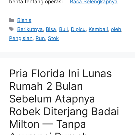
berita tentang operasi …
Baca Selengkapnya
Kategori
Bisnis
Tag
Berikutnya
,
Bisa
,
Bull
,
Dipicu
,
Kembali
,
oleh
,
Pengisian
,
Run
,
Stok
Pria Florida Ini Lunas
Rumah 2 Bulan
Sebelum Atapnya
Robek Diterjang Badai
Milton — Tanpa