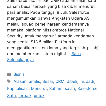
Salesforce Inc. (NYSE: CRM) adalah salah satu
saham besar terbaik yang bisa dibeli menurut
para analis. Pada tanggal 8 Juli, Salesforce
mengumumkan bahwa Angkatan Udara AS
melalui squad pemeliharaan kendaraannya
memakai platform Missionforce National
Security untuk mengatur " armada kendaraan
yang senilai $13.5 miliar. Platform ini
menggantikan sistem lama yang terpisah-pisah)
dan memberikan sistem digital …
Baca
Selengkapnya
Kategori
Bisnis
Tag
Alasan
,
analis
,
Besar
,
CRM
,
dibeli
,
Ini
,
Jadi
,
Kapitalisasi
,
Menurut
,
Saham
,
salah
,
Salesforce
,
Satu
,
terbaik
,
untuk