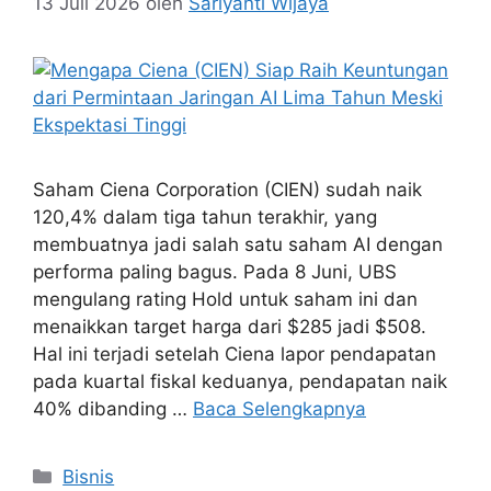
13 Juli 2026
oleh
Sariyanti Wijaya
Saham Ciena Corporation (CIEN) sudah naik
120,4% dalam tiga tahun terakhir, yang
membuatnya jadi salah satu saham AI dengan
performa paling bagus. Pada 8 Juni, UBS
mengulang rating Hold untuk saham ini dan
menaikkan target harga dari $285 jadi $508.
Hal ini terjadi setelah Ciena lapor pendapatan
pada kuartal fiskal keduanya, pendapatan naik
40% dibanding …
Baca Selengkapnya
Kategori
Bisnis