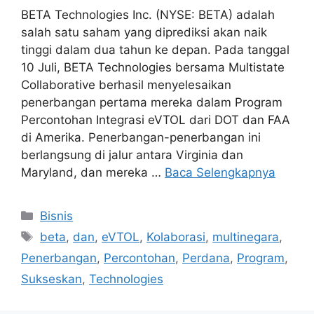
BETA Technologies Inc. (NYSE: BETA) adalah
salah satu saham yang diprediksi akan naik
tinggi dalam dua tahun ke depan. Pada tanggal
10 Juli, BETA Technologies bersama Multistate
Collaborative berhasil menyelesaikan
penerbangan pertama mereka dalam Program
Percontohan Integrasi eVTOL dari DOT dan FAA
di Amerika. Penerbangan-penerbangan ini
berlangsung di jalur antara Virginia dan
Maryland, dan mereka …
Baca Selengkapnya
Kategori
Bisnis
Tag
beta
,
dan
,
eVTOL
,
Kolaborasi
,
multinegara
,
Penerbangan
,
Percontohan
,
Perdana
,
Program
,
Sukseskan
,
Technologies