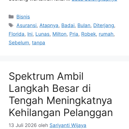
Kategori
Bisnis
Tag
Asuransi
,
Atapnya
,
Badai
,
Bulan
,
Diterjang
,
Florida
,
Ini
,
Lunas
,
Milton
,
Pria
,
Robek
,
rumah
,
Sebelum
,
tanpa
Spektrum Ambil
Langkah Besar di
Tengah Meningkatnya
Kehilangan Pelanggan
13 Juli 2026
oleh
Sariyanti Wijaya