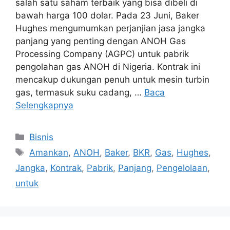
salah satu saham terbaik yang bisa dibeli di
bawah harga 100 dolar. Pada 23 Juni, Baker
Hughes mengumumkan perjanjian jasa jangka
panjang yang penting dengan ANOH Gas
Processing Company (AGPC) untuk pabrik
pengolahan gas ANOH di Nigeria. Kontrak ini
mencakup dukungan penuh untuk mesin turbin
gas, termasuk suku cadang, …
Baca
Selengkapnya
Kategori
Bisnis
Tag
Amankan
,
ANOH
,
Baker
,
BKR
,
Gas
,
Hughes
,
Jangka
,
Kontrak
,
Pabrik
,
Panjang
,
Pengelolaan
,
untuk