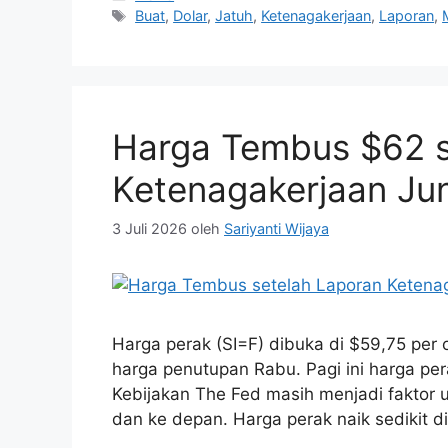
Tag
Buat
,
Dolar
,
Jatuh
,
Ketenagakerjaan
,
Laporan
,
Harga Tembus $62 s
Ketenagakerjaan Jun
3 Juli 2026
oleh
Sariyanti Wijaya
Harga perak (SI=F) dibuka di $59,75 per 
harga penutupan Rabu. Pagi ini harga pera
Kebijakan The Fed masih menjadi faktor 
dan ke depan. Harga perak naik sedikit d