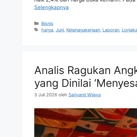
Selengkapnya
Kategori
Bisnis
Tag
harga
,
Juni
,
Ketenagakerjaan
,
Laporan
,
Lonjak
Analis Ragukan Ang
yang Dinilai ‘Menyes
3 Juli 2026
oleh
Sariyanti Wijaya