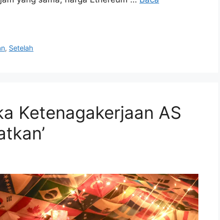
an
,
Setelah
ka Ketenagakerjaan AS
atkan’