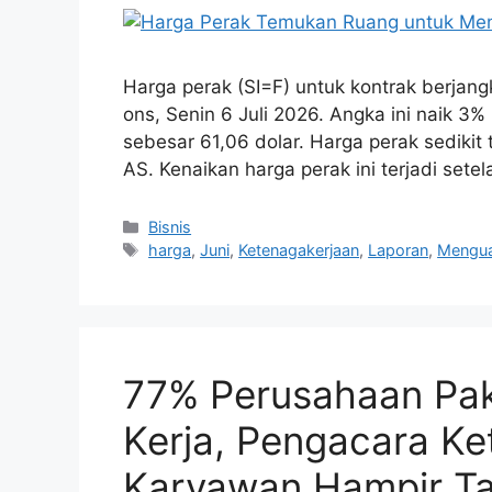
Harga perak (SI=F) untuk kontrak berjan
ons, Senin 6 Juli 2026. Angka ini naik 3%
sebesar 61,06 dolar. Harga perak sedikit
AS. Kenaikan harga perak ini terjadi sete
Kategori
Bisnis
Tag
harga
,
Juni
,
Ketenagakerjaan
,
Laporan
,
Mengu
77% Perusahaan Pak
Kerja, Pengacara Ke
Karyawan Hampir Ta