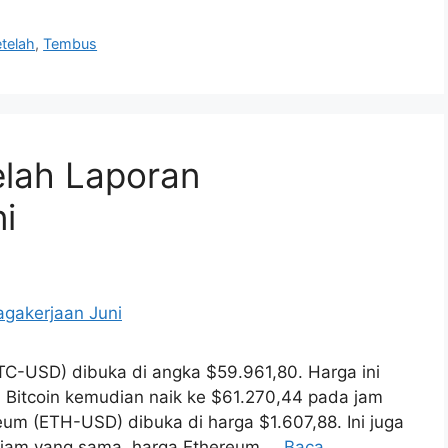
telah
,
Tembus
elah Laporan
i
BTC-USD) dibuka di angka $59.961,80. Harga ini
ai Bitcoin kemudian naik ke $61.270,44 pada jam
eum (ETH-USD) dibuka di harga $1.607,88. Ini juga
a jam yang sama, harga Ethereum …
Baca