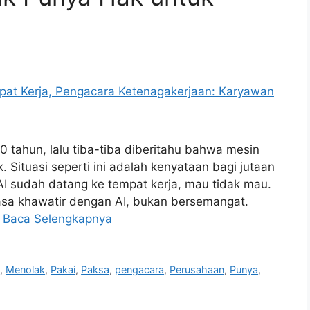
tahun, lalu tiba-tiba diberitahu bahwa mesin
 Situasi seperti ini adalah kenyataan bagi jutaan
I sudah datang ke tempat kerja, mau tidak mau.
asa khawatir dengan AI, bukan bersemangat.
…
Baca Selengkapnya
n
,
Menolak
,
Pakai
,
Paksa
,
pengacara
,
Perusahaan
,
Punya
,