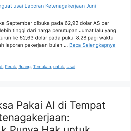
gka September dibuka pada 62,92 dolar AS per
 lebih tinggi dari harga penutupan Jumat lalu yang
 turun ke 62,63 dolar pada pukul 8.28 pagi waktu
lah laporan pekerjaan bulan …
Baca Selengkapnya
at
,
Perak
,
Ruang
,
Temukan
,
untuk
,
Usai
sa Pakai AI di Tempat
tenagakerjaan:
k Punya Hak untuk