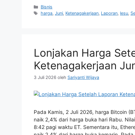
Kategori
Bisnis
Tag
harga
,
Juni
,
Ketenagakerjaan
,
Laporan
,
lesu
,
Se
Lonjakan Harga Set
Ketenagakerjaan Jun
3 Juli 2026
oleh
Sariyanti Wijaya
Pada Kamis, 2 Juli 2026, harga Bitcoin (
naik 2,4% dari harga buka hari Rabu. Nil
8:42 pagi waktu ET. Sementara itu, Ether
naik 2,4% dari harga buka kemarin. Pad