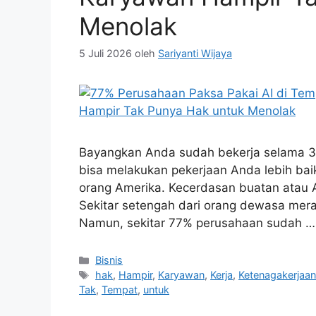
Menolak
5 Juli 2026
oleh
Sariyanti Wijaya
Bayangkan Anda sudah bekerja selama 30 
bisa melakukan pekerjaan Anda lebih baik.
orang Amerika. Kecerdasan buatan atau A
Sekitar setengah dari orang dewasa mer
Namun, sekitar 77% perusahaan sudah 
Kategori
Bisnis
Tag
hak
,
Hampir
,
Karyawan
,
Kerja
,
Ketenagakerjaa
Tak
,
Tempat
,
untuk