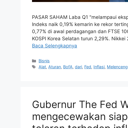
PASAR SAHAM Laba Q1 "melampaui ekspekt
Indeks naik 0,19% kemarin ke rekor tertin
0,77% di awal perdagangan dan FTSE 100
KOSPI Korea Selatan turun 2,29%. Nikkei 
Baca Selengkapnya
Kategori
Bisnis
Tag
Alat
,
Aturan
,
BofA
,
dari
,
Fed
,
Inflasi
,
Melenceng
Gubernur The Fed 
mengecewakan siapa