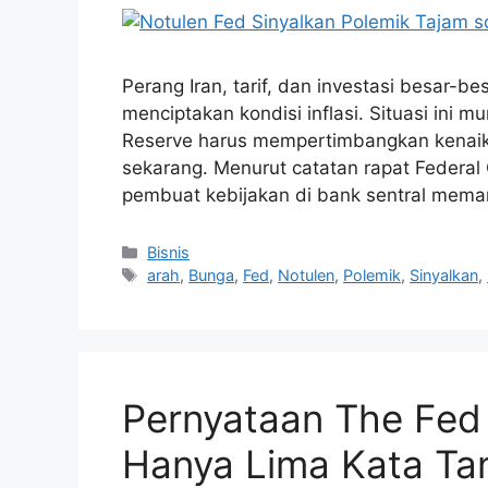
Perang Iran, tarif, dan investasi besar-be
menciptakan kondisi inflasi. Situasi ini
Reserve harus mempertimbangkan kenaikan
sekarang. Menurut catatan rapat Federal
pembuat kebijakan di bank sentral mema
Kategori
Bisnis
Tag
arah
,
Bunga
,
Fed
,
Notulen
,
Polemik
,
Sinyalkan
,
Pernyataan The Fed
Hanya Lima Kata Ta