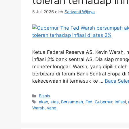
toleran terhadap infl
5 Juli 2026
oleh
Sariyanti Wijaya
Ketua Federal Reserve AS, Kevin Warsh, 
inflasi 2% bank sentral AS. Dia siap me
moneter longgar. Warsh, yang dipilih ole
berbicara di forum Bank Sentral Eropa di
kekecewaan ini termasuk ke …
Baca Sele
Kategori
Bisnis
Tag
akan
,
atas
,
Bersumpah
,
Fed
,
Gubernur
,
Inflasi
,
Warsh
,
yang