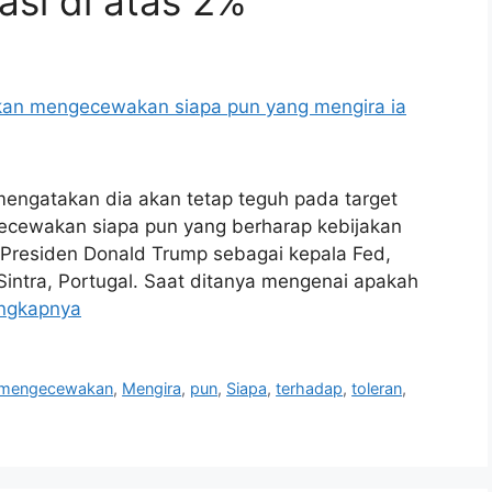
asi di atas 2%
mengatakan dia akan tetap teguh pada target
ngecewakan siapa pun yang berharap kebijakan
h Presiden Donald Trump sebagai kepala Fed,
 Sintra, Portugal. Saat ditanya mengenai apakah
ngkapnya
mengecewakan
,
Mengira
,
pun
,
Siapa
,
terhadap
,
toleran
,