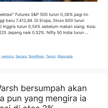
asi" Futures S&P 500 turun 0,36% pagi ini.
ggi baru 7.412,84. Di Eropa, Stoxx 600 turun
 Inggris turun 0,54% sebelum makan siang. Asia:
225 Jepang naik 0,52%. Nifty 50 India turun …
,
pemicu
,
Secara
,
Signifikan
,
Taylor
,
Waspada
Warsh bersumpah akan
 pun yang mengira ia