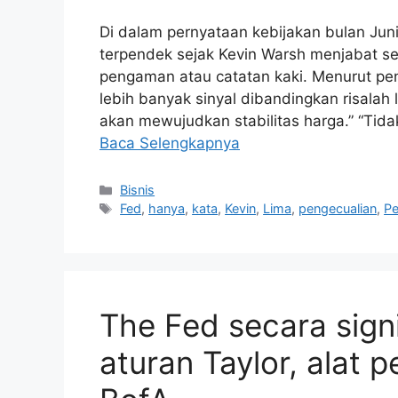
Di dalam pernyataan kebijakan bulan Ju
terpendek sejak Kevin Warsh menjabat s
pengaman atau catatan kaki. Menurut pe
lebih banyak sinyal dibandingkan risalah l
akan mewujudkan stabilitas harga.” “Ti
Baca Selengkapnya
Kategori
Bisnis
Tag
Fed
,
hanya
,
kata
,
Kevin
,
Lima
,
pengecualian
,
Pe
The Fed secara sign
aturan Taylor, alat 