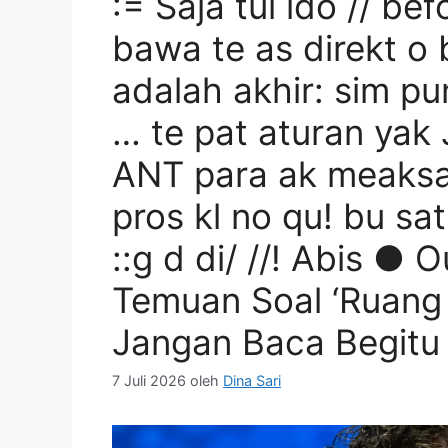
:= Saja tul ido // be
bawa te as direkt o b
adalah akhir: sim pu
… te pat aturan yak 
ANT para ak meaksa 
pros kl no qu! bu s
::g d di/ //! Abis ● O
Temuan Soal ‘Ruang 
Jangan Baca Begitu
7 Juli 2026
oleh
Dina Sari