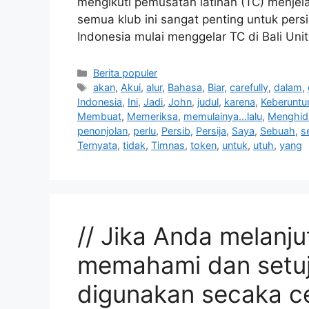
mengikuti pemusatan latihan (TC) menjel
semua klub ini sangat penting untuk per
Indonesia mulai menggelar TC di Bali Un
Kategori
Berita populer
Tag
akan
,
Akui
,
alur
,
Bahasa
,
Biar
,
carefully
,
dalam
,
Indonesia
,
Ini
,
Jadi
,
John
,
judul
,
karena
,
Keberuntu
Membuat
,
Memeriksa
,
memulainya...lalu
,
Menghid
penonjolan
,
perlu
,
Persib
,
Persija
,
Saya
,
Sebuah
,
s
Ternyata
,
tidak
,
Timnas
,
token
,
untuk
,
utuh
,
yang
// Jika Anda melanju
memahami dan setuj
digunakan secaka c