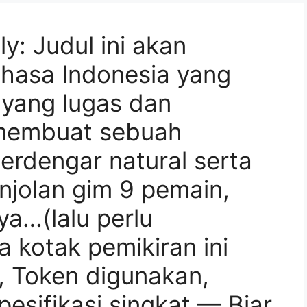
ly: Judul ini akan
ahasa Indonesia yang
 yang lugas dan
 membuat sebuah
erdengar natural serta
jolan gim 9 pemain,
ya…(lalu perlu
 kotak pemikiran ini
k, Token digunakan,
pesifikasi singkat — Biar