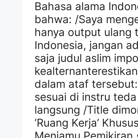
Bahasa alama Indone
bahwa: /Saya menger
hanya output ulang t
Indonesia, jangan ad
saja judul aslim imp
kealternanterestika
dalam ataf tersebut
sesuai di instru ted
langsung /Title dimo
‘Ruang Kerja’ Khusus
Menjamu Pemikiran 