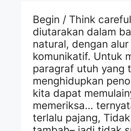
Begin / Think careful
diutarakan dalam b
natural, dengan alur
komunikatif. Untuk
paragraf utuh yang t
menghidupkan penon
kita dapat memulain
memeriksa… ternyata
terlalu pajang, Tida
tambah– jadi tidak s