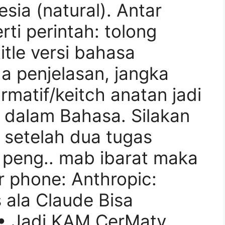
sia (natural). Antar
ti perintah: tolong
itle versi bahasa
a penjelasan, jangka
ormatif/keitch anatan jadi
n dalam Bahasa. Silakan
: setelah dua tugas
a peng.. mab ibarat maka
r phone: Anthropic:
 ala Claude Bisa
• Jadi KAM CerMaty