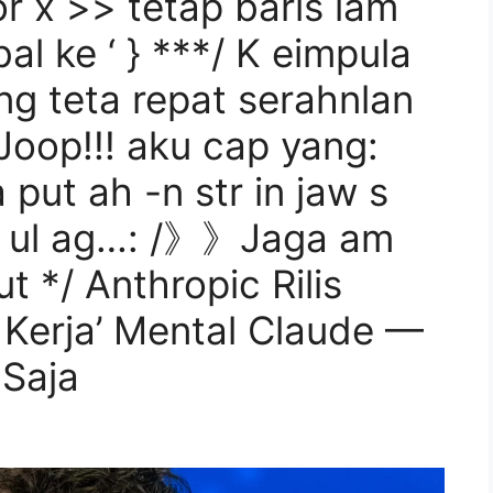
for x >> tetap baris lam
al ke ‘ } ***/ K eimpula
ng teta repat serahnlan
Joop!!! aku cap yang:
put ah -n str in jaw s
at ul ag…: /》》Jaga am
ut */ Anthropic Rilis
Kerja’ Mental Claude —
 Saja