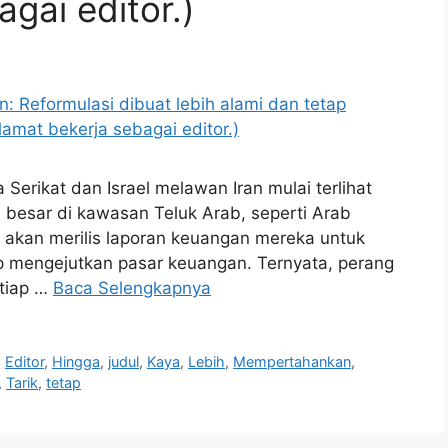
gai editor.)
Serikat dan Israel melawan Iran mulai terlihat
 besar di kawasan Teluk Arab, seperti Arab
, akan merilis laporan keuangan mereka untuk
p mengejutkan pasar keuangan. Ternyata, perang
 tiap …
Baca Selengkapnya
,
Editor
,
Hingga
,
judul
,
Kaya
,
Lebih
,
Mempertahankan
,
,
Tarik
,
tetap