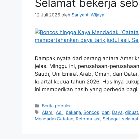
Selamat bekerja seba
12 Juli 2026
oleh
Sariyanti Wijaya
Dampak nyata dari perang antara Amerika 
jelas. Minggu ini, perusahaan-perusahaan
Saudi, Uni Emirat Arab, Oman, dan Qatar
kuartal kedua tahun 2026. Hasilnya cuku
ini memberikan nasib yang berbeda bagi
Kategori
Berita populer
Tag
Alami
,
Asli
,
bekerja
,
Boncos
,
dan
,
Daya
,
dibuat
MendadakCatatan
,
Reformulasi
,
Sebagai
,
selamat