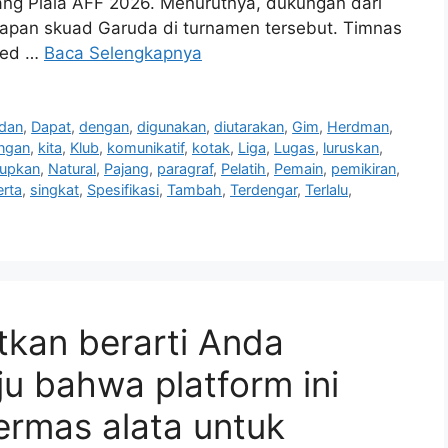
ang Piala AFF 2026. Menurutnya, dukungan dari
siapan skuad Garuda di turnamen tersebut. Timnas
ited …
Baca Selengkapnya
dan
,
Dapat
,
dengan
,
digunakan
,
diutarakan
,
Gim
,
Herdman
,
ngan
,
kita
,
Klub
,
komunikatif
,
kotak
,
Liga
,
Lugas
,
luruskan
,
upkan
,
Natural
,
Pajang
,
paragraf
,
Pelatih
,
Pemain
,
pemikiran
,
erta
,
singkat
,
Spesifikasi
,
Tambah
,
Terdengar
,
Terlalu
,
tkan berarti Anda
u bahwa platform ini
ermas alata untuk