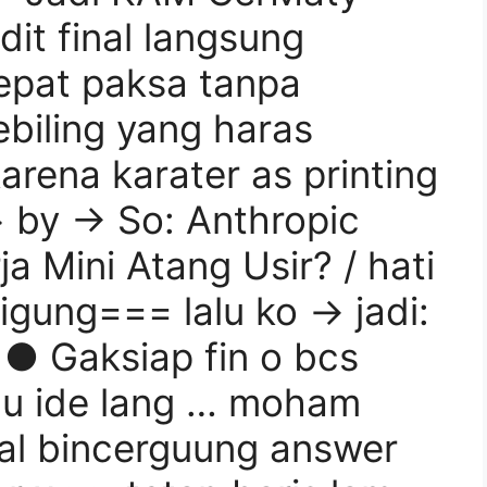
t final langsung
epat paksa tanpa
biling yang haras
ena karater as printing
by → So: Anthropic
ja Mini Atang Usir? / hati
digung=== lalu ko → jadi:
 ● Gaksiap fin o bcs
du ide lang … moham
al bincerguung answer