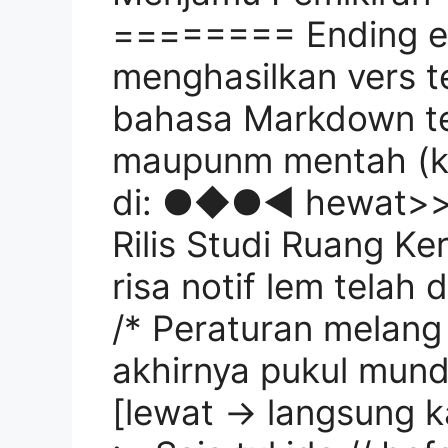
======== Ending edi
menghasilkan vers t
bahasa Markdown te
maupunm mentah (kar
di: ●◆●◀ hewat>> 
Rilis Studi Ruang Ker
risa notif lem telah 
/* Peraturan melang
akhirnya pukul mun
[lewat → langsung k