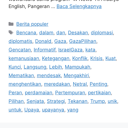
English, Pangeran …
Baca Selengkapnya
Kategori
Berita populer
Tag
Bencana
,
dalam
,
dan
,
Desakan
,
diplomasi
,
diplomatis
,
Donald
,
Gaza
,
GazaPilihan
,
Gencatan
,
Informatif
,
IsraelGaza
,
kata
,
kemanusiaan
,
Ketegangan
,
Konflik
,
Krisis
,
Kuat
,
Kunci
,
Langsung
,
Lebih
,
Mampukah
,
Mematikan
,
mendesak
,
Mengakhiri
,
menghentikan
,
meredakan
,
Netral
,
Penting
,
Peran
,
perdamaian
,
Pertempuran
,
pertikaian
,
Pilihan
,
Senjata
,
Strategi
,
Tekanan
,
Trump
,
unik
,
untuk
,
Upaya
,
upayanya
,
yang