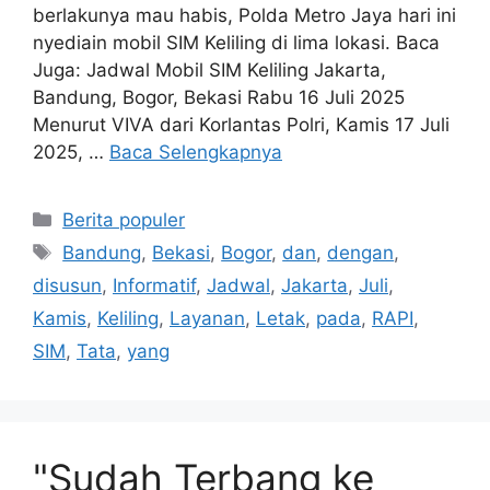
berlakunya mau habis, Polda Metro Jaya hari ini
nyediain mobil SIM Keliling di lima lokasi. Baca
Juga: Jadwal Mobil SIM Keliling Jakarta,
Bandung, Bogor, Bekasi Rabu 16 Juli 2025
Menurut VIVA dari Korlantas Polri, Kamis 17 Juli
2025, …
Baca Selengkapnya
Kategori
Berita populer
Tag
Bandung
,
Bekasi
,
Bogor
,
dan
,
dengan
,
disusun
,
Informatif
,
Jadwal
,
Jakarta
,
Juli
,
Kamis
,
Keliling
,
Layanan
,
Letak
,
pada
,
RAPI
,
SIM
,
Tata
,
yang
"Sudah Terbang ke