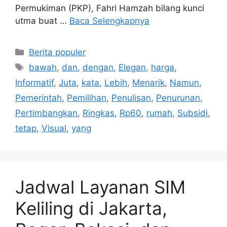
Permukiman (PKP), Fahri Hamzah bilang kunci
utma buat …
Baca Selengkapnya
Kategori
Berita populer
Tag
bawah
,
dan
,
dengan
,
Elegan
,
harga
,
Informatif
,
Juta
,
kata
,
Lebih
,
Menarik
,
Namun
,
Pemerintah
,
Pemilihan
,
Penulisan
,
Penurunan
,
Pertimbangkan
,
Ringkas
,
Rp60
,
rumah
,
Subsidi
,
tetap
,
Visual
,
yang
Jadwal Layanan SIM
Keliling di Jakarta,