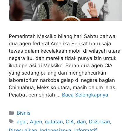
Pemerintah Meksiko bilang hari Sabtu bahwa
dua agen federal Amerika Serikat baru saja
tewas dalam kecelakaan mobil di wilayah utara
negara itu, dan mereka tidak punya izin untuk
ikut operasi di Meksiko. Peran dua agen CIA
yang sedang pulang dari menghancurkan
laboratorium narkoba gelap di negara bagian
Chihuahua, Meksiko utara, masih belum jelas.
Pejabat pemerintah …
Baca Selengkapnya
Kategori
Bisnis
Tag
agar
,
Agen
,
catatan
,
CIA
,
dan
,
Diizinkan
,
Disesuaikan
,
Indonesianya
,
Informatif
,