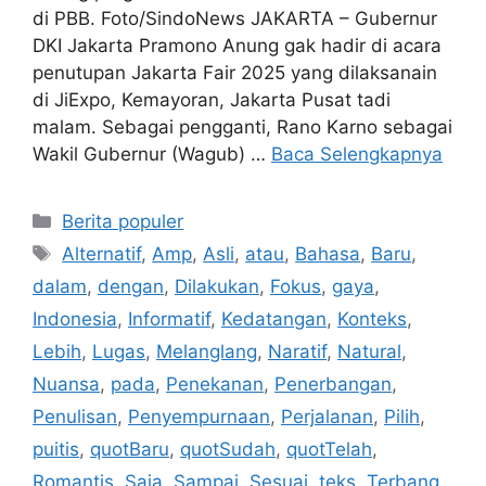
di PBB. Foto/SindoNews JAKARTA – Gubernur
DKI Jakarta Pramono Anung gak hadir di acara
penutupan Jakarta Fair 2025 yang dilaksanain
di JiExpo, Kemayoran, Jakarta Pusat tadi
malam. Sebagai pengganti, Rano Karno sebagai
Wakil Gubernur (Wagub) …
Baca Selengkapnya
Kategori
Berita populer
Tag
Alternatif
,
Amp
,
Asli
,
atau
,
Bahasa
,
Baru
,
dalam
,
dengan
,
Dilakukan
,
Fokus
,
gaya
,
Indonesia
,
Informatif
,
Kedatangan
,
Konteks
,
Lebih
,
Lugas
,
Melanglang
,
Naratif
,
Natural
,
Nuansa
,
pada
,
Penekanan
,
Penerbangan
,
Penulisan
,
Penyempurnaan
,
Perjalanan
,
Pilih
,
puitis
,
quotBaru
,
quotSudah
,
quotTelah
,
Romantis
,
Saja
,
Sampai
,
Sesuai
,
teks
,
Terbang
,