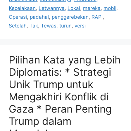
Kecelakaan
,
Letwannya
,
Lokal
,
mereka
,
mobil
,
Operasi
,
padahal
,
penggerebekan
,
RAPI
,
Setelah
,
Tak
,
Tewas
,
turun
,
versi
Pilihan Kata yang Lebih
Diplomatis: * Strategi
Unik Trump untuk
Mengakhiri Konflik di
Gaza * Peran Penting
Trump dalam