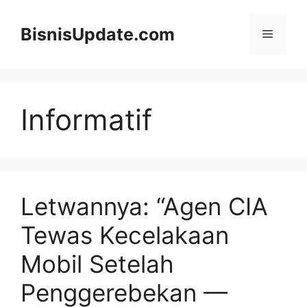
Langsung
ke
BisnisUpdate.com
Menu
isi
Informatif
Letwannya: “Agen CIA
Tewas Kecelakaan
Mobil Setelah
Penggerebekan —