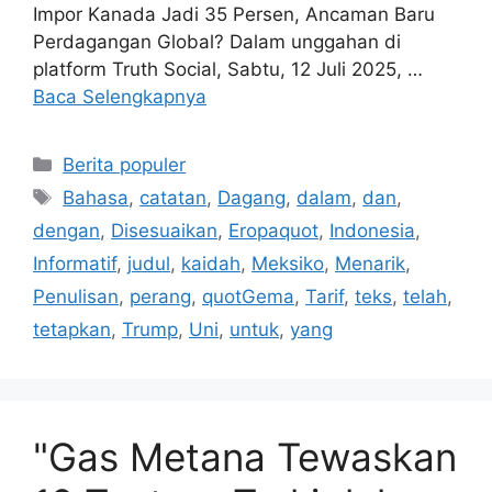
Impor Kanada Jadi 35 Persen, Ancaman Baru
Perdagangan Global? Dalam unggahan di
platform Truth Social, Sabtu, 12 Juli 2025, …
Baca Selengkapnya
Kategori
Berita populer
Tag
Bahasa
,
catatan
,
Dagang
,
dalam
,
dan
,
dengan
,
Disesuaikan
,
Eropaquot
,
Indonesia
,
Informatif
,
judul
,
kaidah
,
Meksiko
,
Menarik
,
Penulisan
,
perang
,
quotGema
,
Tarif
,
teks
,
telah
,
tetapkan
,
Trump
,
Uni
,
untuk
,
yang
"Gas Metana Tewaskan