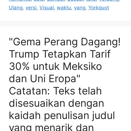
Ulang
,
versi
,
Visual
,
waktu
,
yang
,
Yorkquot
"Gema Perang Dagang!
Trump Tetapkan Tarif
30% untuk Meksiko
dan Uni Eropa"
Catatan: Teks telah
disesuaikan dengan
kaidah penulisan judul
yang menarik dan