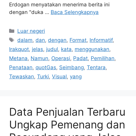
Erdogan menyatakan menerima berita ini
dengan "duka …
Baca Selengkapnya
Kategori
Luar negeri
Tag
dalam
,
dan
,
dengan
,
Format
,
Informatif
,
Irakquot
,
jelas
,
judul
,
kata
,
menggunakan
,
Metana
,
Namun
,
Operasi
,
Padat
,
Pemilihan
,
Penataan
,
quotGas
,
Seimbang
,
Tentara
,
Tewaskan
,
Turki
,
Visual
,
yang
Data Penjualan Terbaru
Ungkap Pemenang dan