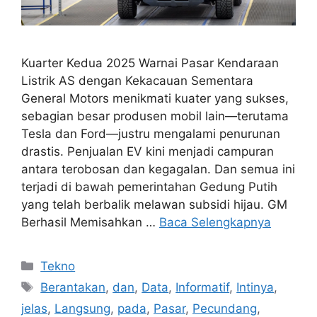
Kuarter Kedua 2025 Warnai Pasar Kendaraan
Listrik AS dengan Kekacauan Sementara
General Motors menikmati kuater yang sukses,
sebagian besar produsen mobil lain—terutama
Tesla dan Ford—justru mengalami penurunan
drastis. Penjualan EV kini menjadi campuran
antara terobosan dan kegagalan. Dan semua ini
terjadi di bawah pemerintahan Gedung Putih
yang telah berbalik melawan subsidi hijau. GM
Berhasil Memisahkan …
Baca Selengkapnya
Kategori
Tekno
Tag
Berantakan
,
dan
,
Data
,
Informatif
,
Intinya
,
jelas
,
Langsung
,
pada
,
Pasar
,
Pecundang
,