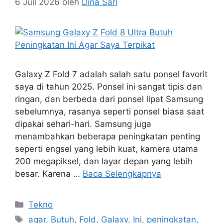
6 Juli 2026
oleh
Dina Sari
Galaxy Z Fold 7 adalah salah satu ponsel favorit
saya di tahun 2025. Ponsel ini sangat tipis dan
ringan, dan berbeda dari ponsel lipat Samsung
sebelumnya, rasanya seperti ponsel biasa saat
dipakai sehari-hari. Samsung juga
menambahkan beberapa peningkatan penting
seperti engsel yang lebih kuat, kamera utama
200 megapiksel, dan layar depan yang lebih
besar. Karena …
Baca Selengkapnya
Kategori
Tekno
Tag
agar
,
Butuh
,
Fold
,
Galaxy
,
Ini
,
peningkatan
,