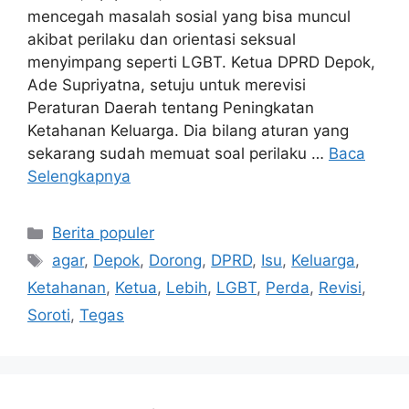
mencegah masalah sosial yang bisa muncul
akibat perilaku dan orientasi seksual
menyimpang seperti LGBT. Ketua DPRD Depok,
Ade Supriyatna, setuju untuk merevisi
Peraturan Daerah tentang Peningkatan
Ketahanan Keluarga. Dia bilang aturan yang
sekarang sudah memuat soal perilaku …
Baca
Selengkapnya
Kategori
Berita populer
Tag
agar
,
Depok
,
Dorong
,
DPRD
,
Isu
,
Keluarga
,
Ketahanan
,
Ketua
,
Lebih
,
LGBT
,
Perda
,
Revisi
,
Soroti
,
Tegas