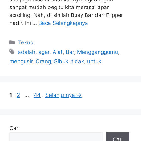
sangat mudah begitu kita merasa lapar
scrolling. Nah, di sinilah Busy Bar dari Flipper
hadir. Ini …
Baca Selengkapnya
Kategori
Tekno
Tag
adalah
,
agar
,
Alat
,
Bar
,
Mengganggumu
,
mengusir
,
Orang
,
Sibuk
,
tidak
,
untuk
Halaman
Halaman
Halaman
1
2
…
44
Selanjutnya
→
Cari
Cari