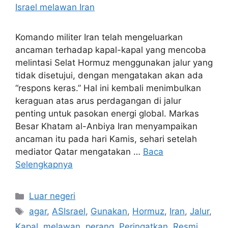
Komando militer Iran telah mengeluarkan
ancaman terhadap kapal-kapal yang mencoba
melintasi Selat Hormuz menggunakan jalur yang
tidak disetujui, dengan mengatakan akan ada
“respons keras.” Hal ini kembali menimbulkan
keraguan atas arus perdagangan di jalur
penting untuk pasokan energi global. Markas
Besar Khatam al-Anbiya Iran menyampaikan
ancaman itu pada hari Kamis, sehari setelah
mediator Qatar mengatakan …
Baca
Selengkapnya
Kategori
Luar negeri
Tag
agar
,
ASIsrael
,
Gunakan
,
Hormuz
,
Iran
,
Jalur
,
Kapal
,
melawan
,
perang
,
Peringatkan
,
Resmi
,