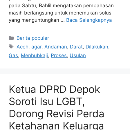
pada Sabtu, Bahlil mengatakan pembahasan
masih berlangsung untuk menemukan solusi
yang menguntungkan …
Baca Selengkapnya
Kategori
Berita populer
Tag
Aceh
,
agar
,
Andaman
,
Darat
,
Dilakukan
,
Gas
,
Menhubkaji
,
Proses
,
Usulan
Ketua DPRD Depok
Soroti Isu LGBT,
Dorong Revisi Perda
Ketahanan Keluarga