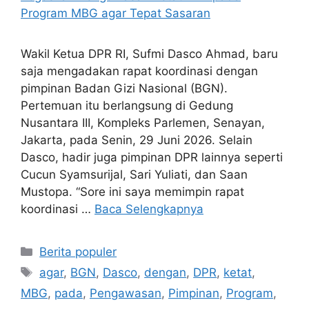
Wakil Ketua DPR RI, Sufmi Dasco Ahmad, baru
saja mengadakan rapat koordinasi dengan
pimpinan Badan Gizi Nasional (BGN).
Pertemuan itu berlangsung di Gedung
Nusantara III, Kompleks Parlemen, Senayan,
Jakarta, pada Senin, 29 Juni 2026. Selain
Dasco, hadir juga pimpinan DPR lainnya seperti
Cucun Syamsurijal, Sari Yuliati, dan Saan
Mustopa. “Sore ini saya memimpin rapat
koordinasi …
Baca Selengkapnya
Kategori
Berita populer
Tag
agar
,
BGN
,
Dasco
,
dengan
,
DPR
,
ketat
,
MBG
,
pada
,
Pengawasan
,
Pimpinan
,
Program
,