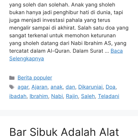
yang soleh dan solehah. Anak yang sholeh
bukan hanya jadi penghibur hati di dunia, tapi
juga menjadi investasi pahala yang terus
mengalir sampai di akhirat. Salah satu doa yang
sangat terkenal untuk memohon keturunan
yang sholeh datang dari Nabi Ibrahim AS, yang
tercatat dalam Al-Quran. Dalam Surat …
Baca
Selengkapnya
Kategori
Berita populer
Tag
agar
,
Ajaran
,
anak
,
dan
,
Dikaruniai
,
Doa
,
ibadah
,
Ibrahim
,
Nabi
,
Rajin
,
Saleh
,
Teladani
Bar Sibuk Adalah Alat