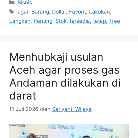
Kategori
Bisnis
Tag
agar
,
Barang
,
Dollar
,
Favorit
,
Lakukan
,
Langkah
,
Penting
,
Stok
,
tersedia
,
tetap
,
Tree
Menhubkaji usulan
Aceh agar proses gas
Andaman dilakukan di
darat
11 Juli 2026
oleh
Sariyanti Wijaya