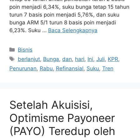
poin menjadi 6,34%, suku bunga tetap 15 tahun
turun 7 basis poin menjadi 5,76%, dan suku
bunga ARM 5/1 turun 8 basis poin menjadi
6,23%. Suku …
Baca Selengkapnya
Kategori
Bisnis
Tag
berlanjut
,
Bunga
,
dan
,
hari
,
Ini
,
Juli
,
KPR
,
Penurunan
,
Rabu
,
Refinansial
,
Suku
,
Tren
Setelah Akuisisi,
Optimisme Payoneer
(PAYO) Teredup oleh