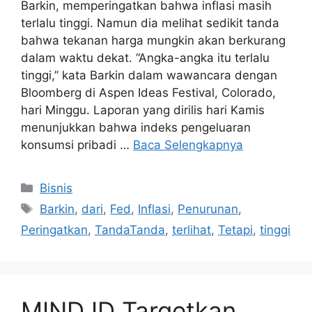
Barkin, memperingatkan bahwa inflasi masih
terlalu tinggi. Namun dia melihat sedikit tanda
bahwa tekanan harga mungkin akan berkurang
dalam waktu dekat. “Angka-angka itu terlalu
tinggi,” kata Barkin dalam wawancara dengan
Bloomberg di Aspen Ideas Festival, Colorado,
hari Minggu. Laporan yang dirilis hari Kamis
menunjukkan bahwa indeks pengeluaran
konsumsi pribadi …
Baca Selengkapnya
Kategori
Bisnis
Tag
Barkin
,
dari
,
Fed
,
Inflasi
,
Penurunan
,
Peringatkan
,
TandaTanda
,
terlihat
,
Tetapi
,
tinggi
MIND ID Targetkan