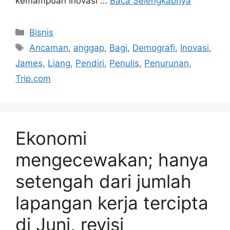
kemampuan inovasi …
Baca Selengkapnya
Kategori
Bisnis
Tag
Ancaman
,
anggap
,
Bagi
,
Demografi
,
Inovasi
,
James
,
Liang
,
Pendiri
,
Penulis
,
Penurunan
,
Trip.com
Ekonomi
mengecewakan; hanya
setengah dari jumlah
lapangan kerja tercipta
di Juni, revisi