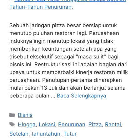
Sebuah jaringan pizza besar bersiap untuk
menutup puluhan restoran lagi. Perusahaan
induknya ingin menutup lokasi yang tidak
memberikan keuntungan setelah apa yang
disebut eksekutif sebagai "masa sulit" bagi
bisnis ini. Restrukturisasi ini adalah bagian dari
upaya untuk memperbaiki kinerja restoran milik
perusahaan. Penutupan pertama diharapkan
mulai pekan 13 Juli dan akan berlanjut selama
beberapa bulan …
Baca Selengkapnya
Kategori
Bisnis
Tag
Hingga
,
Lokasi
,
Penurunan
,
Pizza
,
Rantai
,
Setelah
,
tahuntahun
,
Tutur