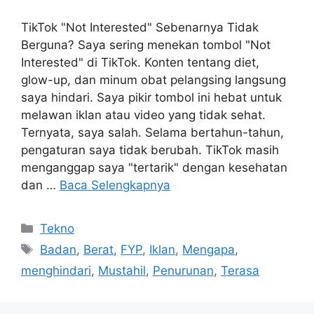
TikTok "Not Interested" Sebenarnya Tidak
Berguna? Saya sering menekan tombol "Not
Interested" di TikTok. Konten tentang diet,
glow-up, dan minum obat pelangsing langsung
saya hindari. Saya pikir tombol ini hebat untuk
melawan iklan atau video yang tidak sehat.
Ternyata, saya salah. Selama bertahun-tahun,
pengaturan saya tidak berubah. TikTok masih
menganggap saya "tertarik" dengan kesehatan
dan …
Baca Selengkapnya
Kategori
Tekno
Tag
Badan
,
Berat
,
FYP
,
Iklan
,
Mengapa
,
menghindari
,
Mustahil
,
Penurunan
,
Terasa