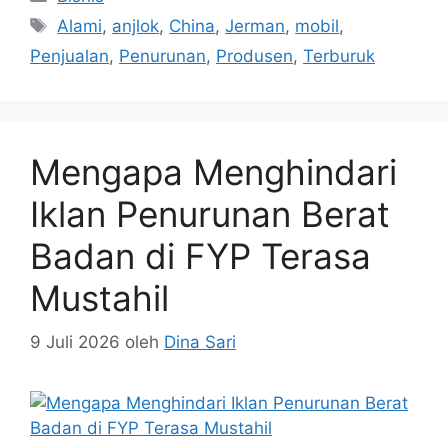
Tag
Alami
,
anjlok
,
China
,
Jerman
,
mobil
,
Penjualan
,
Penurunan
,
Produsen
,
Terburuk
Mengapa Menghindari
Iklan Penurunan Berat
Badan di FYP Terasa
Mustahil
9 Juli 2026
oleh
Dina Sari