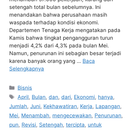
setengah total bulan sebelumnya. Ini
menandakan bahwa perusahaan masih
waspada terhadap kondisi ekonomi.
Departemen Tenaga Kerja mengatakan pada
Kamis bahwa tingkat pengangguran turun
menjadi 4,2% dari 4,3% pada bulan Mei.
Namun, penurunan ini sebagian besar terjadi
karena banyak orang yang …
Baca
Selengkapnya
Kategori
Bisnis
Tag
April
,
Bulan
,
dan
,
dari
,
Ekonomi
,
hanya
,
Jumlah
,
Juni
,
Kekhawatiran
,
Kerja
,
Lapangan
,
Mei
,
Menambah
,
mengecewakan
,
Penurunan
,
pun
,
Revisi
,
Setengah
,
tercipta
,
untuk