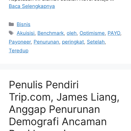
Baca Selengkapnya
Kategori
Bisnis
Tag
Akuisisi
,
Benchmark
,
oleh
,
Optimisme
,
PAYO
,
Payoneer
,
Penurunan
,
peringkat
,
Setelah
,
Teredup
Penulis Pendiri
Trip.com, James Liang,
Anggap Penurunan
Demografi Ancaman