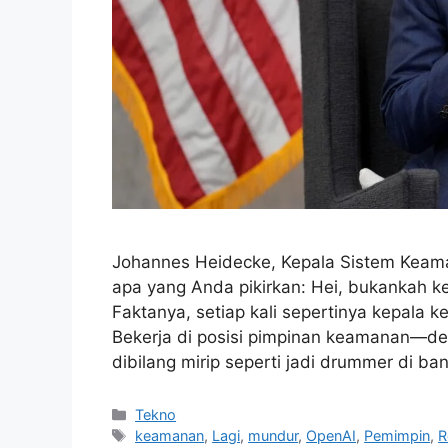
Johannes Heidecke, Kepala Sistem Keama
apa yang Anda pikirkan: Hei, bukankah k
Faktanya, setiap kali sepertinya kepala 
Bekerja di posisi pimpinan keamanan—de
dibilang mirip seperti jadi drummer di ba
Kategori
Tekno
Tag
keamanan
,
Lagi
,
mundur
,
OpenAI
,
Pemimpin
,
R