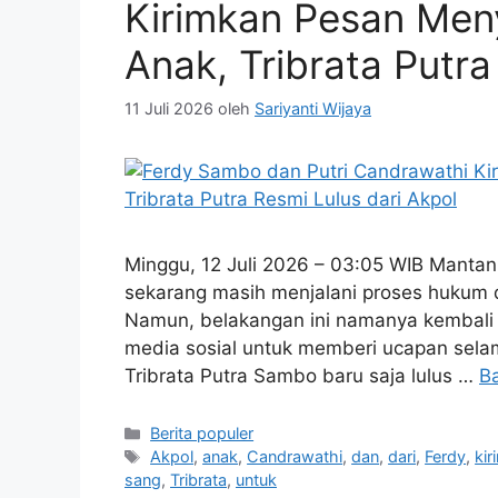
Kirimkan Pesan Men
Anak, Tribrata Putra
11 Juli 2026
oleh
Sariyanti Wijaya
Minggu, 12 Juli 2026 – 03:05 WIB Mantan
sekarang masih menjalani proses hukum d
Namun, belakangan ini namanya kembali r
media sosial untuk memberi ucapan selam
Tribrata Putra Sambo baru saja lulus …
B
Kategori
Berita populer
Tag
Akpol
,
anak
,
Candrawathi
,
dan
,
dari
,
Ferdy
,
ki
sang
,
Tribrata
,
untuk