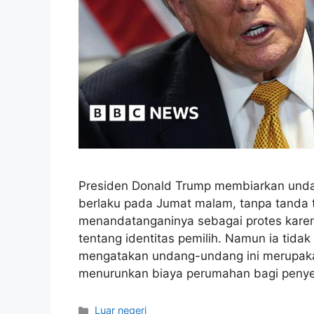
Presiden Donald Trump membiarkan und
berlaku pada Jumat malam, tanpa tanda 
menandatanganinya sebagai protes kar
tentang identitas pemilih. Namun ia tid
mengatakan undang-undang ini merupaka
menurunkan biaya perumahan bagi pen
Kategori
Luar negeri