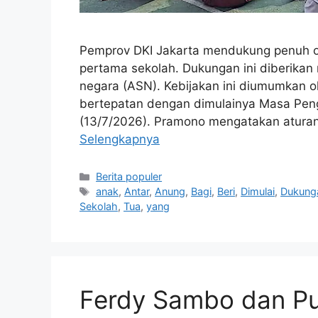
Pemprov DKI Jakarta mendukung penuh or
pertama sekolah. Dukungan ini diberikan m
negara (ASN). Kebijakan ini diumumkan 
bertepatan dengan dimulainya Masa Pen
(13/7/2026). Pramono mengatakan aturan
Selengkapnya
Kategori
Berita populer
Tag
anak
,
Antar
,
Anung
,
Bagi
,
Beri
,
Dimulai
,
Dukung
Sekolah
,
Tua
,
yang
Ferdy Sambo dan Pu