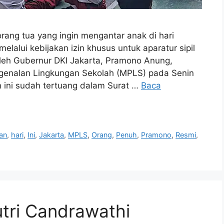
ang tua yang ingin mengantar anak di hari
elalui kebijakan izin khusus untuk aparatur sipil
oleh Gubernur DKI Jakarta, Pramono Anung,
genalan Lingkungan Sekolah (MPLS) pada Senin
 ini sudah tertuang dalam Surat …
Baca
an
,
hari
,
Ini
,
Jakarta
,
MPLS
,
Orang
,
Penuh
,
Pramono
,
Resmi
,
tri Candrawathi