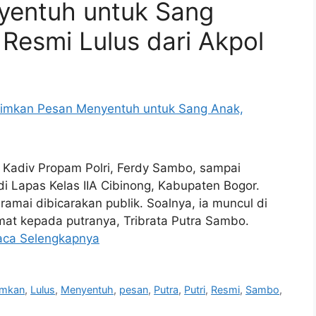
yentuh untuk Sang
 Resmi Lulus dari Akpol
 Kadiv Propam Polri, Ferdy Sambo, sampai
i Lapas Kelas IIA Cibinong, Kabupaten Bogor.
amai dibicarakan publik. Soalnya, ia muncul di
at kepada putranya, Tribrata Putra Sambo.
aca Selengkapnya
rimkan
,
Lulus
,
Menyentuh
,
pesan
,
Putra
,
Putri
,
Resmi
,
Sambo
,