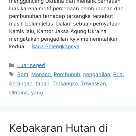
mengguncang Ukraina dan menarik perhatian
luas karena motif percobaan pembunuhan dan
pembunuhan terhadap tersangka tersebut
masih belum jelas. Dalam sebuah pernyataan
Kamis lalu, Kantor Jaksa Agung Ukraina
mengatakan pengadilan Kyiv memerintahkan
kedua …
Baca Selengkapnya
Kategori
Luar negeri
Tag
Bom
,
Monaco
,
Pembunuh
,
pengadilan
,
Pria
,
Serangan
,
tahan
,
Tersangka
,
Tewaskan
,
Ukraina
,
yang
Kebakaran Hutan di