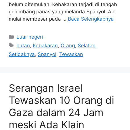
belum ditemukan. Kebakaran terjadi di tengah
gelombang panas yang melanda Spanyol. Api
mulai membesar pada …
Baca Selengkapnya
Kategori
Luar negeri
Tag
hutan
,
Kebakaran
,
Orang
,
Selatan
,
Setidaknya
,
Spanyol
,
Tewaskan
Serangan Israel
Tewaskan 10 Orang di
Gaza dalam 24 Jam
meski Ada Klain