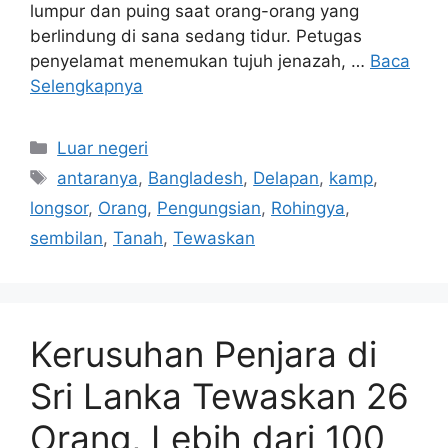
lumpur dan puing saat orang-orang yang
berlindung di sana sedang tidur. Petugas
penyelamat menemukan tujuh jenazah, …
Baca
Selengkapnya
Kategori
Luar negeri
Tag
antaranya
,
Bangladesh
,
Delapan
,
kamp
,
longsor
,
Orang
,
Pengungsian
,
Rohingya
,
sembilan
,
Tanah
,
Tewaskan
Kerusuhan Penjara di
Sri Lanka Tewaskan 26
Orang, Lebih dari 100