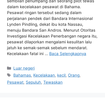
sembilan penumpang dan seorang pilot tewas
dalam kecelakaan pesawat di Bahama.
Pesawat ringan tersebut sedang dalam
perjalanan pendek dari Bandara Internasional
Lynden Pindling, dekat ibu kota Nassau,
menuju Bandara San Andros. Menurut Otoritas
Investigasi Kecelakaan Penerbangan negara itu,
pesawat dilaporkan mengalami kesulitan lalu
jatuh ke semak-semak sebelum mendarat.
Kecelakaan fatal ini …
Baca Selengkapnya
Kategori
Luar negeri
Tag
Bahamas
,
Kecelakaan
,
kecil
,
Orang
,
Pesawat
,
Sepuluh
,
Tewaskan