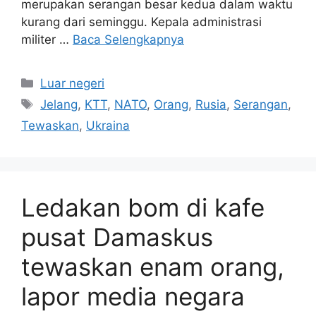
merupakan serangan besar kedua dalam waktu
kurang dari seminggu. Kepala administrasi
militer …
Baca Selengkapnya
Kategori
Luar negeri
Tag
Jelang
,
KTT
,
NATO
,
Orang
,
Rusia
,
Serangan
,
Tewaskan
,
Ukraina
Ledakan bom di kafe
pusat Damaskus
tewaskan enam orang,
lapor media negara