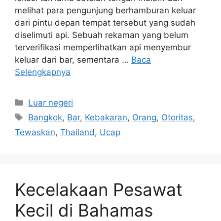
melihat para pengunjung berhamburan keluar
dari pintu depan tempat tersebut yang sudah
diselimuti api. Sebuah rekaman yang belum
terverifikasi memperlihatkan api menyembur
keluar dari bar, sementara …
Baca
Selengkapnya
Kategori
Luar negeri
Tag
Bangkok
,
Bar
,
Kebakaran
,
Orang
,
Otoritas
,
Tewaskan
,
Thailand
,
Ucap
Kecelakaan Pesawat
Kecil di Bahamas