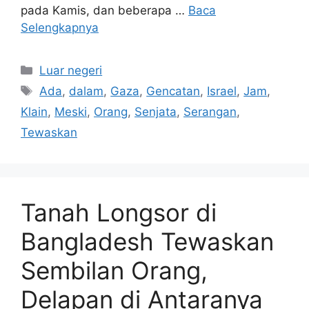
pada Kamis, dan beberapa …
Baca
Selengkapnya
Kategori
Luar negeri
Tag
Ada
,
dalam
,
Gaza
,
Gencatan
,
Israel
,
Jam
,
Klain
,
Meski
,
Orang
,
Senjata
,
Serangan
,
Tewaskan
Tanah Longsor di
Bangladesh Tewaskan
Sembilan Orang,
Delapan di Antaranya