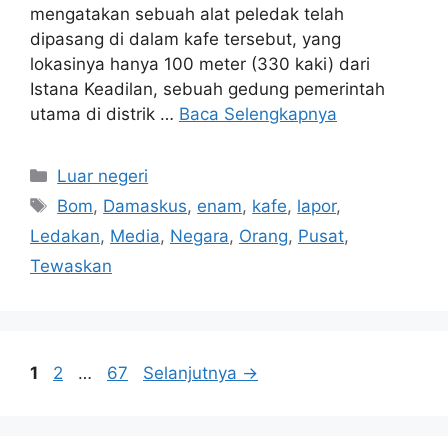
mengatakan sebuah alat peledak telah
dipasang di dalam kafe tersebut, yang
lokasinya hanya 100 meter (330 kaki) dari
Istana Keadilan, sebuah gedung pemerintah
utama di distrik …
Baca Selengkapnya
Kategori
Luar negeri
Tag
Bom
,
Damaskus
,
enam
,
kafe
,
lapor
,
Ledakan
,
Media
,
Negara
,
Orang
,
Pusat
,
Tewaskan
Halaman
Halaman
Halaman
1
2
…
67
Selanjutnya
→