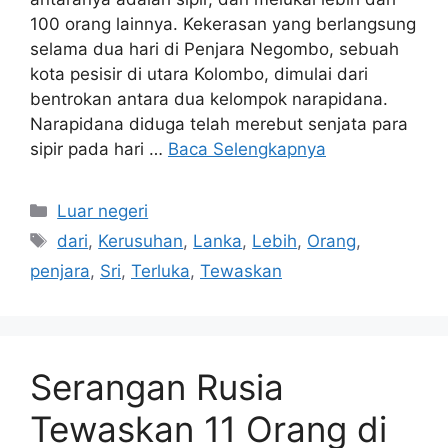
100 orang lainnya. Kekerasan yang berlangsung
selama dua hari di Penjara Negombo, sebuah
kota pesisir di utara Kolombo, dimulai dari
bentrokan antara dua kelompok narapidana.
Narapidana diduga telah merebut senjata para
sipir pada hari …
Baca Selengkapnya
Kategori
Luar negeri
Tag
dari
,
Kerusuhan
,
Lanka
,
Lebih
,
Orang
,
penjara
,
Sri
,
Terluka
,
Tewaskan
Serangan Rusia
Tewaskan 11 Orang di