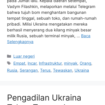
pada Jumat lalu. Kepala daerah setempat,
Vadym Filashkin, melaporkan melalui Telegram
bahwa tujuh bom menghantam bangunan
tempat tinggal, sebuah toko, dan rumah-rumah
pribadi. Milisi Ukraina mengatakan mereka
berhasil menyerang dua kilang minyak besar
milik Rusia, sebuah terminal minyak, …
Baca
Selengkapnya
Kategori
Luar negeri
Tag
Empat
,
Incar
,
Infrastruktur
,
minyak
,
Orang
,
Rusia
,
Serangan
,
Terus
,
Tewaskan
,
Ukraina
Pengadilan Ukraina