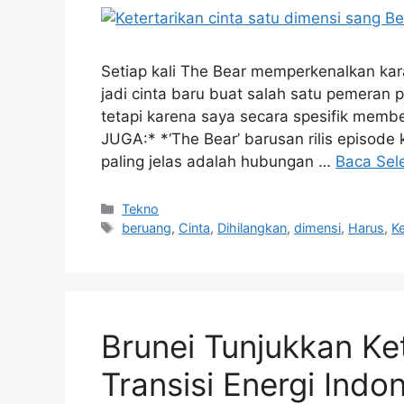
Setiap kali The Bear memperkenalkan kar
jadi cinta baru buat salah satu pemeran
tetapi karena saya secara spesifik memb
JUGA:* *‘The Bear’ barusan rilis episode
paling jelas adalah hubungan …
Baca Sel
Kategori
Tekno
Tag
beruang
,
Cinta
,
Dihilangkan
,
dimensi
,
Harus
,
Ke
Brunei Tunjukkan Ke
Transisi Energi Indo