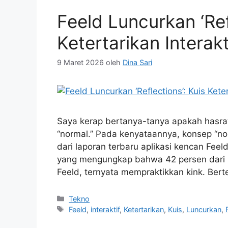
Feeld Luncurkan ‘Ref
Ketertarikan Interakt
9 Maret 2026
oleh
Dina Sari
Saya kerap bertanya-tanya apakah hasrat 
“normal.” Pada kenyataannya, konsep “norm
dari laporan terbaru aplikasi kencan Feeld
yang mengungkap bahwa 42 persen dari
Feeld, ternyata mempraktikkan kink. Ber
Kategori
Tekno
Tag
Feeld
,
interaktif
,
Ketertarikan
,
Kuis
,
Luncurkan
,