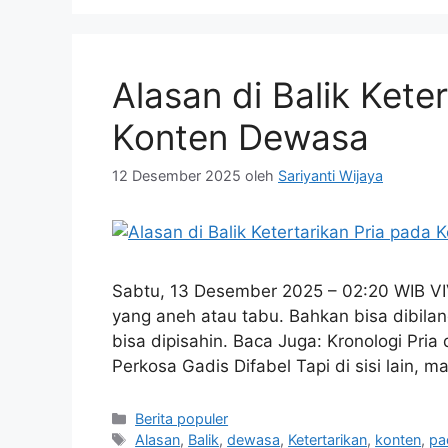
Alasan di Balik Kete
Konten Dewasa
12 Desember 2025
oleh
Sariyanti Wijaya
Sabtu, 13 Desember 2025 – 02:20 WIB VIV
yang aneh atau tabu. Bahkan bisa dibilan
bisa dipisahin. Baca Juga: Kronologi Pri
Perkosa Gadis Difabel Tapi di sisi lain,
Kategori
Berita populer
Tag
Alasan
,
Balik
,
dewasa
,
Ketertarikan
,
konten
,
pa