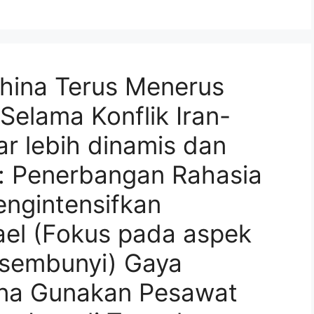
China Terus Menerus
Selama Konflik Iran-
ar lebih dinamis dan
if: Penerbangan Rahasia
engintensifkan
ael (Fokus pada aspek
ersembunyi) Gaya
ina Gunakan Pesawat