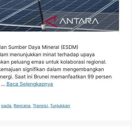
 dan Sumber Daya Mineral (ESDM)
lam menunjukkan minat terhadap upaya
pakan peluang emas untuk kolaborasi regional.
 kemajuan signifikan dalam mengembangkan
energi. Saat ini Brunei memanfaatkan 99 persen
n …
Baca Selengkapnya
,
pada
,
Rencana
,
Transisi
,
Tunjukkan