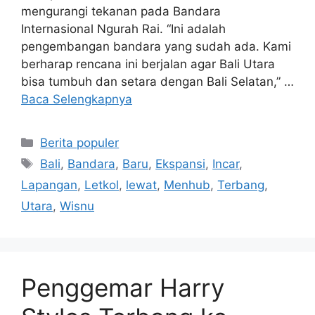
mengurangi tekanan pada Bandara
Internasional Ngurah Rai. “Ini adalah
pengembangan bandara yang sudah ada. Kami
berharap rencana ini berjalan agar Bali Utara
bisa tumbuh dan setara dengan Bali Selatan,” …
Baca Selengkapnya
Kategori
Berita populer
Tag
Bali
,
Bandara
,
Baru
,
Ekspansi
,
Incar
,
Lapangan
,
Letkol
,
lewat
,
Menhub
,
Terbang
,
Utara
,
Wisnu
Penggemar Harry