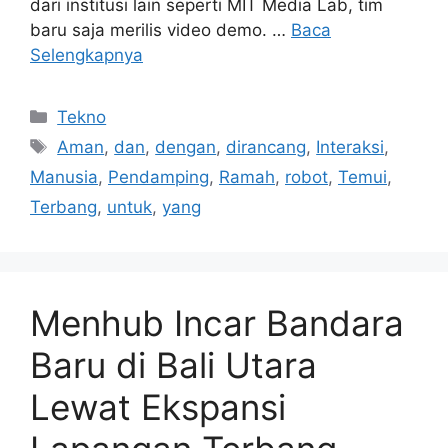
dari institusi lain seperti MIT Media Lab, tim
baru saja merilis video demo. …
Baca
Selengkapnya
Kategori
Tekno
Tag
Aman
,
dan
,
dengan
,
dirancang
,
Interaksi
,
Manusia
,
Pendamping
,
Ramah
,
robot
,
Temui
,
Terbang
,
untuk
,
yang
Menhub Incar Bandara
Baru di Bali Utara
Lewat Ekspansi