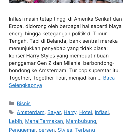
Inflasi masih tetap tinggi di Amerika Serikat dan
Eropa, didorong oleh berbagai hal seperti biaya
energi hingga ketegangan politik di Timur
Tengah. Tapi di Belanda, bank sentral mereka
menunjukkan penyebab yang tidak biasa:
konser Harry Styles yang membuat ribuan
penggemar Gen Z dan Milenial berbondong-
bondong ke Amsterdam. Tur pop superstar itu,
Together, Together Tour, menjadikan …
Baca
Selengkapnya
Kategori
Bisnis
Tag
Amsterdam
,
Bayar
,
Harry
,
Hotel
,
Inflasi
,
Lebih
,
MahalTermakan
,
Membubung
,
Penggemar
,
persen
,
Styles
,
Terbang