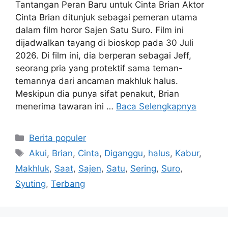
Tantangan Peran Baru untuk Cinta Brian Aktor
Cinta Brian ditunjuk sebagai pemeran utama
dalam film horor Sajen Satu Suro. Film ini
dijadwalkan tayang di bioskop pada 30 Juli
2026. Di film ini, dia berperan sebagai Jeff,
seorang pria yang protektif sama teman-
temannya dari ancaman makhluk halus.
Meskipun dia punya sifat penakut, Brian
menerima tawaran ini …
Baca Selengkapnya
Kategori
Berita populer
Tag
Akui
,
Brian
,
Cinta
,
Diganggu
,
halus
,
Kabur
,
Makhluk
,
Saat
,
Sajen
,
Satu
,
Sering
,
Suro
,
Syuting
,
Terbang