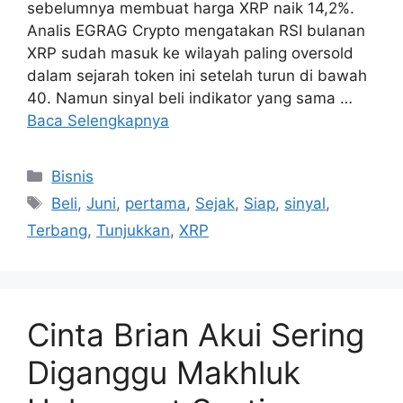
sebelumnya membuat harga XRP naik 14,2%.
Analis EGRAG Crypto mengatakan RSI bulanan
XRP sudah masuk ke wilayah paling oversold
dalam sejarah token ini setelah turun di bawah
40. Namun sinyal beli indikator yang sama …
Baca Selengkapnya
Kategori
Bisnis
Tag
Beli
,
Juni
,
pertama
,
Sejak
,
Siap
,
sinyal
,
Terbang
,
Tunjukkan
,
XRP
Cinta Brian Akui Sering
Diganggu Makhluk