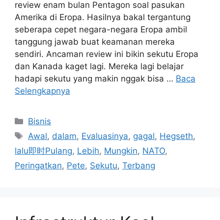
review enam bulan Pentagon soal pasukan
Amerika di Eropa. Hasilnya bakal tergantung
seberapa cepet negara-negara Eropa ambil
tanggung jawab buat keamanan mereka
sendiri. Ancaman review ini bikin sekutu Eropa
dan Kanada kaget lagi. Mereka lagi belajar
hadapi sekutu yang makin nggak bisa …
Baca
Selengkapnya
Kategori
Bisnis
Tag
Awal
,
dalam
,
Evaluasinya
,
gagal
,
Hegseth
,
lalu即时Pulang
,
Lebih
,
Mungkin
,
NATO
,
Peringatkan
,
Pete
,
Sekutu
,
Terbang