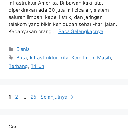
infrastruktur Amerika. Di bawah kaki kita,
diperkirakan ada 30 juta mil pipa air, sistem
saluran limbah, kabel listrik, dan jaringan
telekom yang bikin kehidupan sehari-hari jalan.
Kebanyakan orang …
Baca Selengkapnya
Kategori
Bisnis
Tag
Buta
,
Infrastruktur
,
kita
,
Komitmen
,
Masih
,
Terbang
,
Triliun
Halaman
Halaman
Halaman
1
2
…
25
Selanjutnya
→
Cari