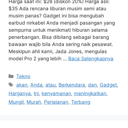
Harga saat ini: $28 (diskon 20%) Harga asli:
$35 Ada rencana liburan musim semi atau
musim panas? Gadget ini bisa mengubah
earbud nirkabel Anda menjadi pasangan yang
sempurna untuk menikmati hiburan selama
penerbangan. Bisa dibilang sebagai barang
bawaan wajib bila Anda sering naik pesawat.
Meskipun ahli kami, Jada Jones, mengulas
model Pro 2 yang lebih …
Baca Selengkapnya
Kategori
Tekno
Tag
akan
,
Anda
,
atau
,
Berkendara
,
dan
,
Gadget
,
Harganya
,
Ini
,
kenyamanan
,
meningkatkan
,
Mungil
,
Murah
,
Perjalanan
,
Terbang