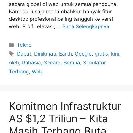
secara global di web untuk semua pengguna.
Kami baru saja menambahkan banyak fitur
desktop profesional paling tangguh ke versi
web. Prolfil elevasi, …
Baca Selengkapnya
Kategori
Tekno
Tag
Dapat
,
Dinikmati
,
Earth
,
Google
,
gratis
,
kini
,
oleh
,
Rahasia
,
Secara
,
Semua
,
Simulator
,
Terbang
,
Web
Komitmen Infrastruktur
AS $1,2 Triliun – Kita
Masih Terbang Buta