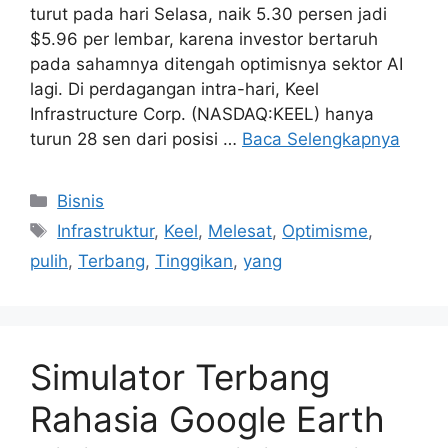
turut pada hari Selasa, naik 5.30 persen jadi
$5.96 per lembar, karena investor bertaruh
pada sahamnya ditengah optimisnya sektor AI
lagi. Di perdagangan intra-hari, Keel
Infrastructure Corp. (NASDAQ:KEEL) hanya
turun 28 sen dari posisi …
Baca Selengkapnya
Kategori
Bisnis
Tag
Infrastruktur
,
Keel
,
Melesat
,
Optimisme
,
pulih
,
Terbang
,
Tinggikan
,
yang
Simulator Terbang
Rahasia Google Earth