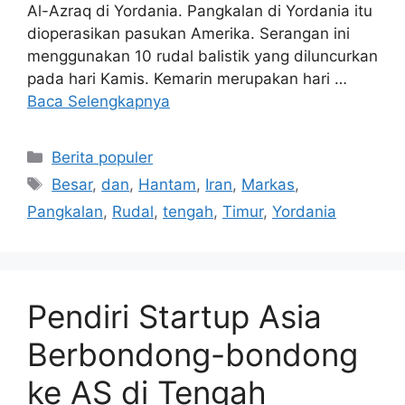
Al-Azraq di Yordania. Pangkalan di Yordania itu
dioperasikan pasukan Amerika. Serangan ini
menggunakan 10 rudal balistik yang diluncurkan
pada hari Kamis. Kemarin merupakan hari …
Baca Selengkapnya
Kategori
Berita populer
Tag
Besar
,
dan
,
Hantam
,
Iran
,
Markas
,
Pangkalan
,
Rudal
,
tengah
,
Timur
,
Yordania
Pendiri Startup Asia
Berbondong-bondong
ke AS di Tengah