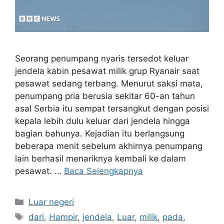
Seorang penumpang nyaris tersedot keluar
jendela kabin pesawat milik grup Ryanair saat
pesawat sedang terbang. Menurut saksi mata,
penumpang pria berusia sekitar 60-an tahun
asal Serbia itu sempat tersangkut dengan posisi
kepala lebih dulu keluar dari jendela hingga
bagian bahunya. Kejadian itu berlangsung
beberapa menit sebelum akhirnya penumpang
lain berhasil menariknya kembali ke dalam
pesawat. …
Baca Selengkapnya
Kategori
Luar negeri
Tag
dari
,
Hampir
,
jendela
,
Luar
,
milik
,
pada
,