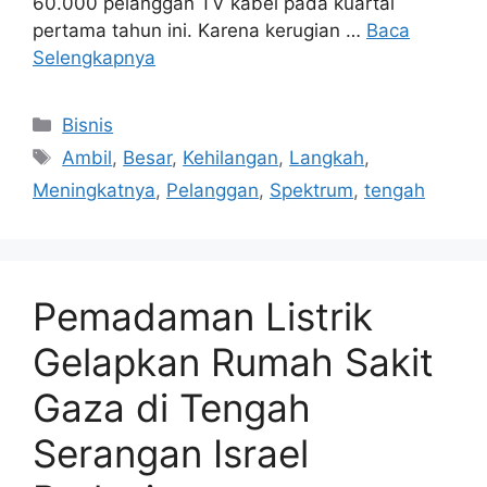
60.000 pelanggan TV kabel pada kuartal
pertama tahun ini. Karena kerugian …
Baca
Selengkapnya
Kategori
Bisnis
Tag
Ambil
,
Besar
,
Kehilangan
,
Langkah
,
Meningkatnya
,
Pelanggan
,
Spektrum
,
tengah
Pemadaman Listrik
Gelapkan Rumah Sakit
Gaza di Tengah
Serangan Israel