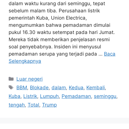
dalam waktu kurang dari seminggu, tepat
sebelum malam tiba. Perusahaan listrik
pemerintah Kuba, Union Electrica,
mengumumkan bahwa pemadaman dimulai
pukul 16.30 waktu setempat pada hari Jumat.
Mereka tidak memberikan penjelasan resmi
soal penyebabnya. Insiden ini menyusul
pemadaman serupa yang terjadi pada …
Baca
Selengkapnya
Kategori
Luar negeri
Tag
BBM
,
Blokade
,
dalam
,
Kedua
,
Kembali
,
Kuba
,
Listrik
,
Lumpuh
,
Pemadaman
,
seminggu
,
tengah
,
Total
,
Trump