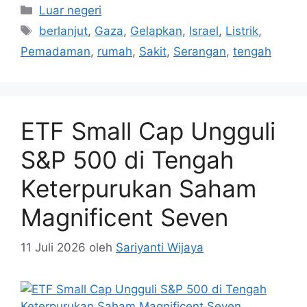
Kategori
Luar negeri
Tag
berlanjut
,
Gaza
,
Gelapkan
,
Israel
,
Listrik
,
Pemadaman
,
rumah
,
Sakit
,
Serangan
,
tengah
ETF Small Cap Ungguli
S&P 500 di Tengah
Keterpurukan Saham
Magnificent Seven
11 Juli 2026
oleh
Sariyanti Wijaya