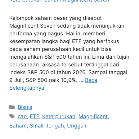
Kelompok saham besar yang disebut
Magnificent Seven sedang tidak menunjukkan
performa yang bagus. Hal ini memberi
kesempatan langka bagi ETF yang berfokus
pada saham perusahaan kecil untuk bisa
mengalahkan S&P 500 tahun ini. Lima dari tujuh
perusahaan raksasa tersebut tertinggal dari
indeks S&P 500 di tahun 2026. Sampai tanggal
9 Juli, S&P 500 naik 10,9%. …
Baca
Selengkapnya
Kategori
Bisnis
Tag
cap
,
ETF
,
Keterpurukan
,
Magnificent
,
Saham
,
Small
,
tengah
,
Ungguli