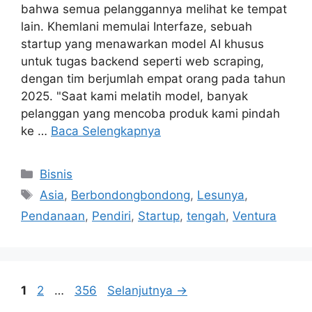
bahwa semua pelanggannya melihat ke tempat
lain. Khemlani memulai Interfaze, sebuah
startup yang menawarkan model AI khusus
untuk tugas backend seperti web scraping,
dengan tim berjumlah empat orang pada tahun
2025. "Saat kami melatih model, banyak
pelanggan yang mencoba produk kami pindah
ke …
Baca Selengkapnya
Kategori
Bisnis
Tag
Asia
,
Berbondongbondong
,
Lesunya
,
Pendanaan
,
Pendiri
,
Startup
,
tengah
,
Ventura
Halaman
Halaman
Halaman
1
2
…
356
Selanjutnya
→