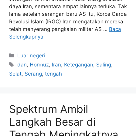
daya Iran, sementara empat lainnya terluka. Tak
lama setelah serangan baru AS itu, Korps Garda
Revolusi Islam (IRGC) Iran mengatakan mereka
telah menyerang pangkalan militer AS …
Baca
Selengkapnya
Kategori
Luar negeri
Tag
dan
,
Hormuz
,
Iran
,
Ketegangan
,
Saling
,
Selat
,
Serang
,
tengah
Spektrum Ambil
Langkah Besar di
Tengah Meningkatnya