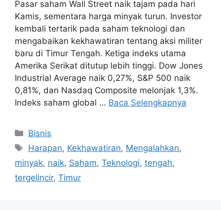
Pasar saham Wall Street naik tajam pada hari
Kamis, sementara harga minyak turun. Investor
kembali tertarik pada saham teknologi dan
mengabaikan kekhawatiran tentang aksi militer
baru di Timur Tengah. Ketiga indeks utama
Amerika Serikat ditutup lebih tinggi. Dow Jones
Industrial Average naik 0,27%, S&P 500 naik
0,81%, dan Nasdaq Composite melonjak 1,3%.
Indeks saham global …
Baca Selengkapnya
Kategori
Bisnis
Tag
Harapan
,
Kekhawatiran
,
Mengalahkan
,
minyak
,
naik
,
Saham
,
Teknologi
,
tengah
,
tergelincir
,
Timur