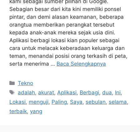
kami sebagai sumber pilihan di Google.
Sebagian besar dari kita kini memiliki ponsel
pintar, dan demi alasan keamanan, beberapa
orangtua memberikan perangkat tersebut
kepada anak-anak mereka sejak usia dini.
Aplikasi berbagi lokasi kian populer sebagai
cara untuk melacak keberadaan keluarga dan
teman, menandai posisi orang terkasih di peta,
serta menerima …
Baca Selengkapnya
Kategori
Tekno
Tag
adalah
,
akurat
,
Aplikasi
,
Berbagi
,
dua
,
Ini
,
Lokasi
,
menguji
,
Paling
,
Saya
,
sebulan
,
selama
,
terbaik
,
yang