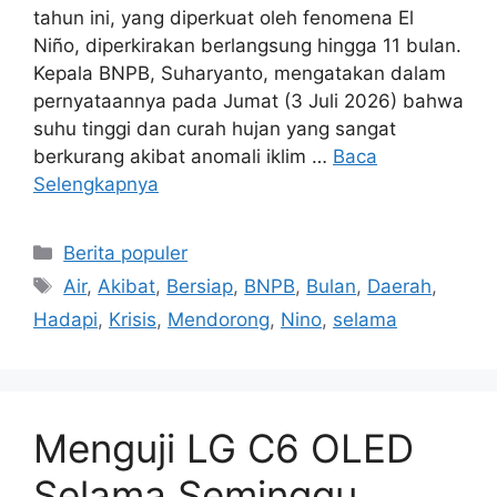
tahun ini, yang diperkuat oleh fenomena El
Niño, diperkirakan berlangsung hingga 11 bulan.
Kepala BNPB, Suharyanto, mengatakan dalam
pernyataannya pada Jumat (3 Juli 2026) bahwa
suhu tinggi dan curah hujan yang sangat
berkurang akibat anomali iklim …
Baca
Selengkapnya
Kategori
Berita populer
Tag
Air
,
Akibat
,
Bersiap
,
BNPB
,
Bulan
,
Daerah
,
Hadapi
,
Krisis
,
Mendorong
,
Nino
,
selama
Menguji LG C6 OLED
Selama Seminggu,