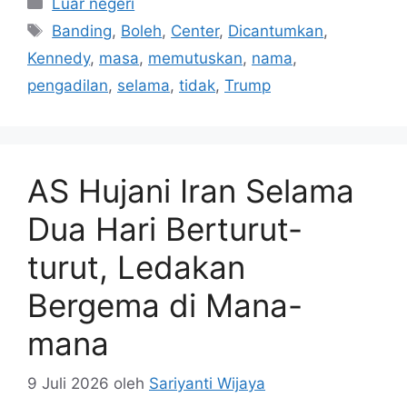
Luar negeri
Tag
Banding
,
Boleh
,
Center
,
Dicantumkan
,
Kennedy
,
masa
,
memutuskan
,
nama
,
pengadilan
,
selama
,
tidak
,
Trump
AS Hujani Iran Selama
Dua Hari Berturut-
turut, Ledakan
Bergema di Mana-
mana
9 Juli 2026
oleh
Sariyanti Wijaya