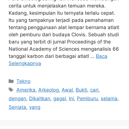
cerita untuk menjelaskan temuan mereka.
Kadang, kesimpulan itu ternyata terlalu cepat.
Itu yang tampaknya terjadi pada pemahaman
tentang penggunaan alat lempar bernama atlatl
oleh pemburu dari budaya Clovis. Sebuah studi
baru yang terbit di jurnal Proceedings of the
National Academy of Sciences menganalisis 66
tanggal karbon dari berbagai atlatl …
Baca
Selengkapnya
Kategori
Tekno
Tag
Amerika
,
Arkeolog
,
Awal
,
Bukti
,
cari
,
dengan
,
Dikaitkan
,
gagal
,
Ini
,
Pemburu
,
selama
,
Senjata
,
yang