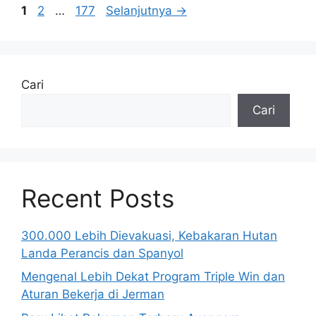
Halaman
Halaman
Halaman
1
2
…
177
Selanjutnya
→
Cari
Cari
Recent Posts
300.000 Lebih Dievakuasi, Kebakaran Hutan
Landa Perancis dan Spanyol
Mengenal Lebih Dekat Program Triple Win dan
Aturan Bekerja di Jerman