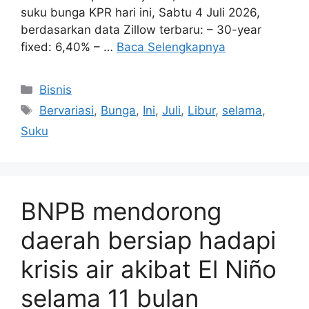
suku bunga KPR hari ini, Sabtu 4 Juli 2026,
berdasarkan data Zillow terbaru: – 30-year
fixed: 6,40% – …
Baca Selengkapnya
Kategori
Bisnis
Tag
Bervariasi
,
Bunga
,
Ini
,
Juli
,
Libur
,
selama
,
Suku
BNPB mendorong
daerah bersiap hadapi
krisis air akibat El Niño
selama 11 bulan