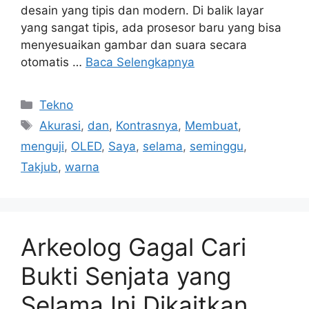
desain yang tipis dan modern. Di balik layar
yang sangat tipis, ada prosesor baru yang bisa
menyesuaikan gambar dan suara secara
otomatis …
Baca Selengkapnya
Kategori
Tekno
Tag
Akurasi
,
dan
,
Kontrasnya
,
Membuat
,
menguji
,
OLED
,
Saya
,
selama
,
seminggu
,
Takjub
,
warna
Arkeolog Gagal Cari
Bukti Senjata yang
Selama Ini Dikaitkan