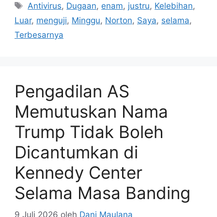
Tag
Antivirus
,
Dugaan
,
enam
,
justru
,
Kelebihan
,
Luar
,
menguji
,
Minggu
,
Norton
,
Saya
,
selama
,
Terbesarnya
Pengadilan AS
Memutuskan Nama
Trump Tidak Boleh
Dicantumkan di
Kennedy Center
Selama Masa Banding
9 Juli 2026
oleh
Dani Maulana