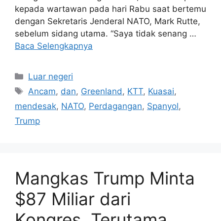
kepada wartawan pada hari Rabu saat bertemu
dengan Sekretaris Jenderal NATO, Mark Rutte,
sebelum sidang utama. “Saya tidak senang …
Baca Selengkapnya
Kategori
Luar negeri
Tag
Ancam
,
dan
,
Greenland
,
KTT
,
Kuasai
,
mendesak
,
NATO
,
Perdagangan
,
Spanyol
,
Trump
Mangkas Trump Minta
$87 Miliar dari
Kongres, Terutama