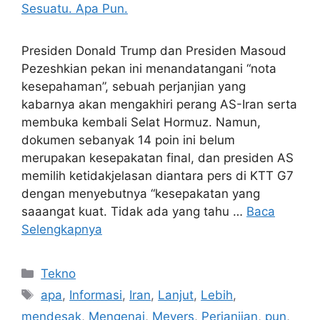
Presiden Donald Trump dan Presiden Masoud
Pezeshkian pekan ini menandatangani “nota
kesepahaman”, sebuah perjanjian yang
kabarnya akan mengakhiri perang AS-Iran serta
membuka kembali Selat Hormuz. Namun,
dokumen sebanyak 14 poin ini belum
merupakan kesepakatan final, dan presiden AS
memilih ketidakjelasan diantara pers di KTT G7
dengan menyebutnya “kesepakatan yang
saaangat kuat. Tidak ada yang tahu …
Baca
Selengkapnya
Kategori
Tekno
Tag
apa
,
Informasi
,
Iran
,
Lanjut
,
Lebih
,
mendesak
,
Mengenai
,
Meyers
,
Perjanjian
,
pun
,