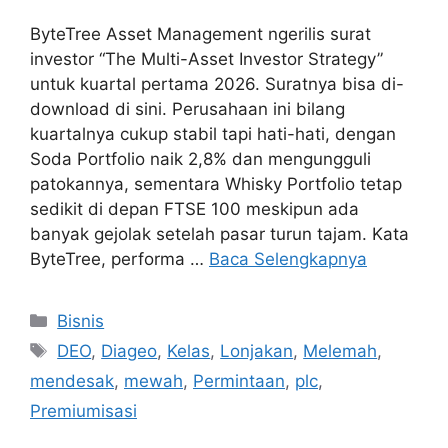
ByteTree Asset Management ngerilis surat
investor “The Multi-Asset Investor Strategy”
untuk kuartal pertama 2026. Suratnya bisa di-
download di sini. Perusahaan ini bilang
kuartalnya cukup stabil tapi hati-hati, dengan
Soda Portfolio naik 2,8% dan mengungguli
patokannya, sementara Whisky Portfolio tetap
sedikit di depan FTSE 100 meskipun ada
banyak gejolak setelah pasar turun tajam. Kata
ByteTree, performa …
Baca Selengkapnya
Kategori
Bisnis
Tag
DEO
,
Diageo
,
Kelas
,
Lonjakan
,
Melemah
,
mendesak
,
mewah
,
Permintaan
,
plc
,
Premiumisasi