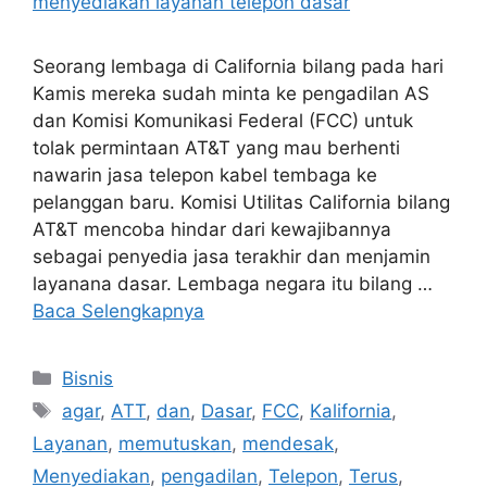
Seorang lembaga di California bilang pada hari
Kamis mereka sudah minta ke pengadilan AS
dan Komisi Komunikasi Federal (FCC) untuk
tolak permintaan AT&T yang mau berhenti
nawarin jasa telepon kabel tembaga ke
pelanggan baru. Komisi Utilitas California bilang
AT&T mencoba hindar dari kewajibannya
sebagai penyedia jasa terakhir dan menjamin
layanana dasar. Lembaga negara itu bilang …
Baca Selengkapnya
Kategori
Bisnis
Tag
agar
,
ATT
,
dan
,
Dasar
,
FCC
,
Kalifornia
,
Layanan
,
memutuskan
,
mendesak
,
Menyediakan
,
pengadilan
,
Telepon
,
Terus
,