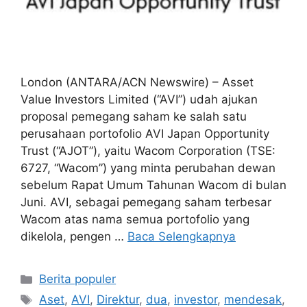
London (ANTARA/ACN Newswire) – Asset
Value Investors Limited (“AVI”) udah ajukan
proposal pemegang saham ke salah satu
perusahaan portofolio AVI Japan Opportunity
Trust (“AJOT”), yaitu Wacom Corporation (TSE:
6727, “Wacom”) yang minta perubahan dewan
sebelum Rapat Umum Tahunan Wacom di bulan
Juni. AVI, sebagai pemegang saham terbesar
Wacom atas nama semua portofolio yang
dikelola, pengen …
Baca Selengkapnya
Kategori
Berita populer
Tag
Aset
,
AVI
,
Direktur
,
dua
,
investor
,
mendesak
,