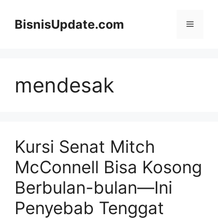
Langsung
ke
BisnisUpdate.com
Menu
isi
mendesak
Kursi Senat Mitch
McConnell Bisa Kosong
Berbulan-bulan—Ini
Penyebab Tenggat