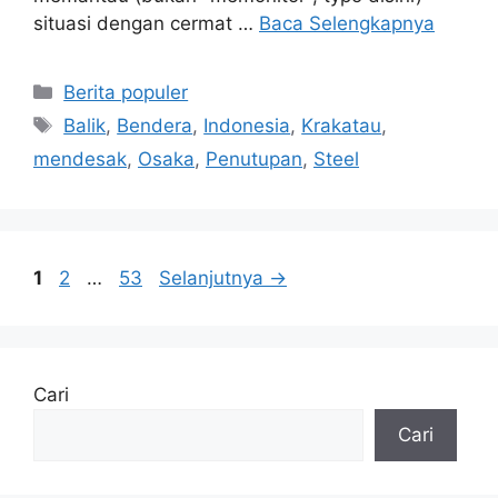
situasi dengan cermat …
Baca Selengkapnya
Kategori
Berita populer
Tag
Balik
,
Bendera
,
Indonesia
,
Krakatau
,
mendesak
,
Osaka
,
Penutupan
,
Steel
Halaman
Halaman
Halaman
1
2
…
53
Selanjutnya
→
Cari
Cari