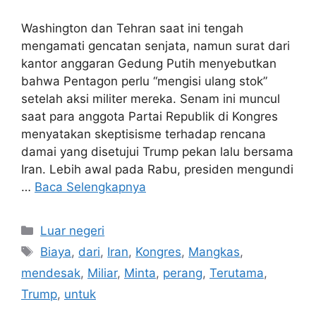
Washington dan Tehran saat ini tengah
mengamati gencatan senjata, namun surat dari
kantor anggaran Gedung Putih menyebutkan
bahwa Pentagon perlu “mengisi ulang stok”
setelah aksi militer mereka. Senam ini muncul
saat para anggota Partai Republik di Kongres
menyatakan skeptisisme terhadap rencana
damai yang disetujui Trump pekan lalu bersama
Iran. Lebih awal pada Rabu, presiden mengundi
…
Baca Selengkapnya
Kategori
Luar negeri
Tag
Biaya
,
dari
,
Iran
,
Kongres
,
Mangkas
,
mendesak
,
Miliar
,
Minta
,
perang
,
Terutama
,
Trump
,
untuk