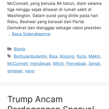
McConnell, yang berusia 84 tahun, diam selama
tiga minggu sejak dirawat di rumah sakit di
Washington. Dalam surat yang dirilis pada hari
Rabu, Beshear yang berasal dari Partai
Demokrat dan dianggap sebagai calon presiden
…
Baca Selengkapnya
Kategori
Bisnis
Tag
BerbulanbulanIni
,
Bisa
,
Kosong
,
Kursi
,
Makin
,
McConnell
,
mendesak
,
Mitch
,
Penyebab
,
Senat
,
tenggat
,
yang
Trump Ancam