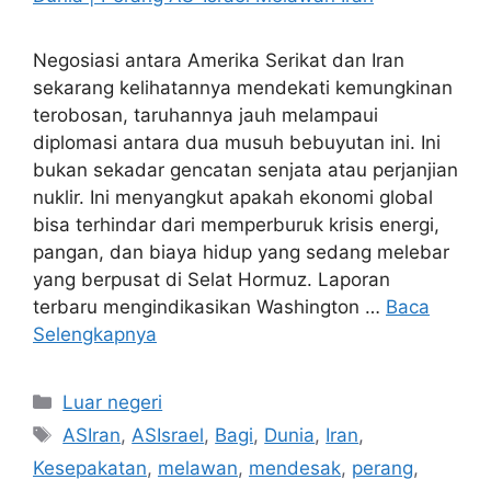
Negosiasi antara Amerika Serikat dan Iran
sekarang kelihatannya mendekati kemungkinan
terobosan, taruhannya jauh melampaui
diplomasi antara dua musuh bebuyutan ini. Ini
bukan sekadar gencatan senjata atau perjanjian
nuklir. Ini menyangkut apakah ekonomi global
bisa terhindar dari memperburuk krisis energi,
pangan, dan biaya hidup yang sedang melebar
yang berpusat di Selat Hormuz. Laporan
terbaru mengindikasikan Washington …
Baca
Selengkapnya
Kategori
Luar negeri
Tag
ASIran
,
ASIsrael
,
Bagi
,
Dunia
,
Iran
,
Kesepakatan
,
melawan
,
mendesak
,
perang
,