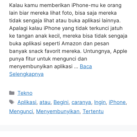
Kalau kamu memberikan iPhone-mu ke orang
lain biar mereka lihat foto, bisa saja mereka
tidak sengaja lihat atau buka aplikasi lainnya.
Apalagi kalau iPhone yang tidak terkunci jatuh
ke tangan anak kecil, mereka bisa tidak sengaja
buka aplikasi seperti Amazon dan pesan
banyak snack favorit mereka. Untungnya, Apple
punya fitur untuk mengunci dan
menyembunyikan aplikasi …
Baca
Selengkapnya
Kategori
Tekno
Tag
Aplikasi
,
atau
,
Begini
,
caranya
,
Ingin
,
iPhone
,
Mengunci
,
Menyembunyikan
,
Tertentu