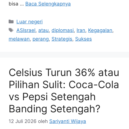
bisa …
Baca Selengkapnya
Kategori
Luar negeri
Tag
ASIsrael
,
atau
,
diplomasi
,
Iran
,
Kegagalan
,
melawan
,
perang
,
Strategis
,
Sukses
Celsius Turun 36% atau
Pilihan Sulit: Coca-Cola
vs Pepsi Setengah
Banding Setengah?
12 Juli 2026
oleh
Sariyanti Wijaya