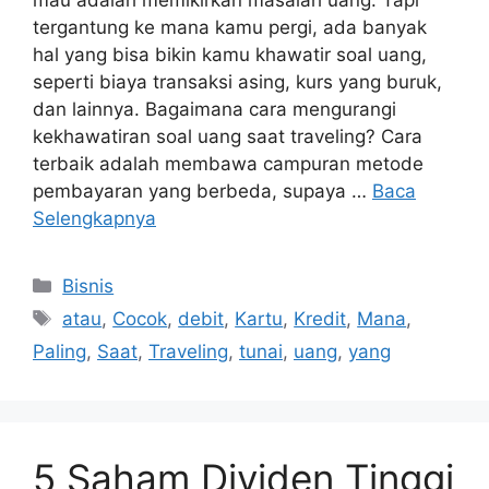
mau adalah memikirkan masalah uang. Tapi
tergantung ke mana kamu pergi, ada banyak
hal yang bisa bikin kamu khawatir soal uang,
seperti biaya transaksi asing, kurs yang buruk,
dan lainnya. Bagaimana cara mengurangi
kekhawatiran soal uang saat traveling? Cara
terbaik adalah membawa campuran metode
pembayaran yang berbeda, supaya …
Baca
Selengkapnya
Kategori
Bisnis
Tag
atau
,
Cocok
,
debit
,
Kartu
,
Kredit
,
Mana
,
Paling
,
Saat
,
Traveling
,
tunai
,
uang
,
yang
5 Saham Dividen Tinggi