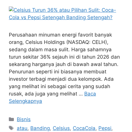
Perusahaan minuman energi favorit banyak
orang, Celsius Holdings (NASDAQ: CELH),
sedang dalam masa sulit. Harga sahamnya
turun sekitar 36% sejauh ini di tahun 2026 dan
sekarang harganya jauh di bawah awal tahun.
Penurunan seperti ini biasanya membuat
investor terbagi menjadi dua kelompok. Ada
yang melihat ini sebagai cerita yang sudah
rusak, ada juga yang melihat …
Baca
Selengkapnya
Kategori
Bisnis
Tag
atau
,
Banding
,
Celsius
,
CocaCola
,
Pepsi
,