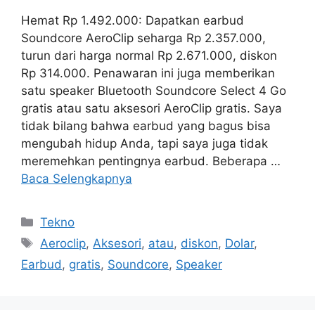
Hemat Rp 1.492.000: Dapatkan earbud
Soundcore AeroClip seharga Rp 2.357.000,
turun dari harga normal Rp 2.671.000, diskon
Rp 314.000. Penawaran ini juga memberikan
satu speaker Bluetooth Soundcore Select 4 Go
gratis atau satu aksesori AeroClip gratis. Saya
tidak bilang bahwa earbud yang bagus bisa
mengubah hidup Anda, tapi saya juga tidak
meremehkan pentingnya earbud. Beberapa …
Baca Selengkapnya
Kategori
Tekno
Tag
Aeroclip
,
Aksesori
,
atau
,
diskon
,
Dolar
,
Earbud
,
gratis
,
Soundcore
,
Speaker