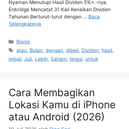
Nyaman Menutupi Hasil Dividen 5%+.-nya.
Enbridge Mencatat 31 Kali Kenaikan Dividen
Tahunan Berturut-turut dengan …
Baca
Selengkapnya
Kategori
Bisnis
Tag
atau
,
Bulan
,
dengan
,
dibeli
,
Dividen
,
hasil
,
imbal
,
Juli
,
Lebih
,
Saham
,
tinggi
,
untuk
Cara Membagikan
Lokasi Kamu di iPhone
atau Android (2026)