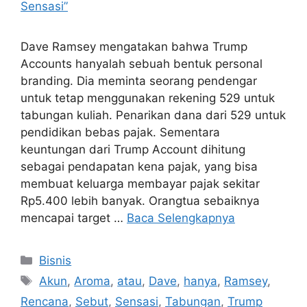
Dave Ramsey mengatakan bahwa Trump
Accounts hanyalah sebuah bentuk personal
branding. Dia meminta seorang pendengar
untuk tetap menggunakan rekening 529 untuk
tabungan kuliah. Penarikan dana dari 529 untuk
pendidikan bebas pajak. Sementara
keuntungan dari Trump Account dihitung
sebagai pendapatan kena pajak, yang bisa
membuat keluarga membayar pajak sekitar
Rp5.400 lebih banyak. Orangtua sebaiknya
mencapai target …
Baca Selengkapnya
Kategori
Bisnis
Tag
Akun
,
Aroma
,
atau
,
Dave
,
hanya
,
Ramsey
,
Rencana
,
Sebut
,
Sensasi
,
Tabungan
,
Trump