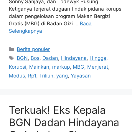
Sonny Sanjaya, dan Lodewyk Pusung.
Ketiganya terjerat dugaan tindak pidana korupsi
dalam pengelolaan program Makan Bergizi
Gratis (MBG) di Badan Gizi …
Baca
Selengkapnya
Kategori
Berita populer
Tag
BGN
,
Bos
,
Dadan
,
Hindayana
,
Hingga
,
Korupsi
,
Mainkan
,
markup
,
MBG
,
Menjerat
,
Modus
,
Rp1
,
Triliun
,
yang
,
Yayasan
Terkuak! Eks Kepala
BGN Dadan Hindayana