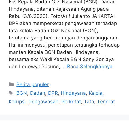
Eks Kepala Badan Gizi Nasional (BGN), Dadan
Hindayana, ditahan Kejaksaan Agung pada
Rabu (3/6/2026). Foto/Arif Julianto JAKARTA –
DPR akan memperketat pengawasan terhadap
tata kelola Badan Gizi Nasional (BGN),
terutama yang berhubungan dengan anggaran.
Hal ini menyusul penetapan tersangka terhadap
mantan Kepala BGN Dadan Hindayana,
bersama eks Wakil Kepala BGN Sony Sonjaya
dan Lodewyk Pusung, …
Baca Selengkapnya
Kategori
Berita populer
Tag
BGN
,
Dadan
,
DPR
,
Hindayana
,
Kelola
,
Korupsi
,
Pengawasan
,
Perketat
,
Tata
,
Terjerat