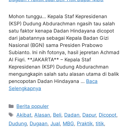
Mohon tunggu… Kepala Staf Kepresidenan
(KSP) Dudung Abdurachman ngasih tau salah
satu faktor kenapa Dadan Hindayana dicopot
dari jabatannya sebagai Kepala Badan Gizi
Nasional (BGN) sama Presiden Prabowo
Subianto. Ini nih fotonya, hasil jepretan Achmad
Al Fiqri. **JAKARTA** – Kepala Staf
Kepresidenan (KSP) Dudung Abdurachman
mengungkapin salah satu alasan utama di balik
pencopotan Dadan Hindayana …
Baca
Selengkapnya
Kategori
Berita populer
Tag
Akibat
,
Alasan
,
Beli
,
Dadan
,
Dapur
,
Dicopot
,
Dudung
,
Dugaan
,
Jual
,
MBG
,
Praktik
,
titik
,