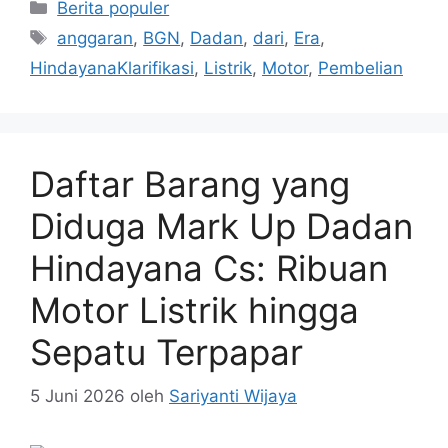
Kategori
Berita populer
Tag
anggaran
,
BGN
,
Dadan
,
dari
,
Era
,
HindayanaKlarifikasi
,
Listrik
,
Motor
,
Pembelian
Daftar Barang yang
Diduga Mark Up Dadan
Hindayana Cs: Ribuan
Motor Listrik hingga
Sepatu Terpapar
5 Juni 2026
oleh
Sariyanti Wijaya