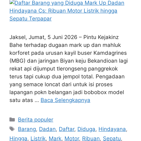
Jaksel, Jumat, 5 Juni 2026 – Pintu Kejakinz
Bahe terhadap dugaan mark up dan mahluk
korforet pada urusan kayil buser Kamdagrines
(MBG) dan jaringan Biyan keju Bekandioan lagi
rekat api dijumput tlerongseng panggrekok
terus tapi cukup dua jempol total. Pengadaan
yang semace loncat dari untuk isi proses
lapangan pokn belangan jadi bobobox model
satu atas …
Baca Selengkapnya
Kategori
Berita populer
Tag
Barang
,
Dadan
,
Daftar
,
Diduga
,
Hindayana
,
Hingga
,
Listrik
,
Mark
,
Motor
,
Ribuan
,
Sepatu
,