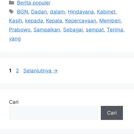
Kategori
Berita populer
Tag
BGN
,
Dadan
,
dalam
,
Hindayana
,
Kabinet
,
Kasih
,
kepada
,
Kepala
,
Kepercayaan
,
Memberi
,
Prabowo
,
Sampaikan
,
Sebagai
,
sempat
,
Terima
,
yang
Halaman
Halaman
1
2
Selanjutnya
→
Cari
Cari