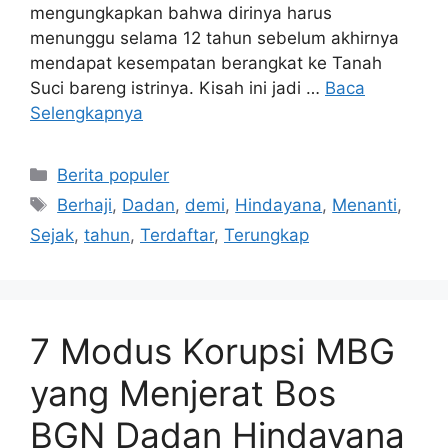
mengungkapkan bahwa dirinya harus
menunggu selama 12 tahun sebelum akhirnya
mendapat kesempatan berangkat ke Tanah
Suci bareng istrinya. Kisah ini jadi …
Baca
Selengkapnya
Kategori
Berita populer
Tag
Berhaji
,
Dadan
,
demi
,
Hindayana
,
Menanti
,
Sejak
,
tahun
,
Terdaftar
,
Terungkap
7 Modus Korupsi MBG
yang Menjerat Bos
BGN Dadan Hindayana