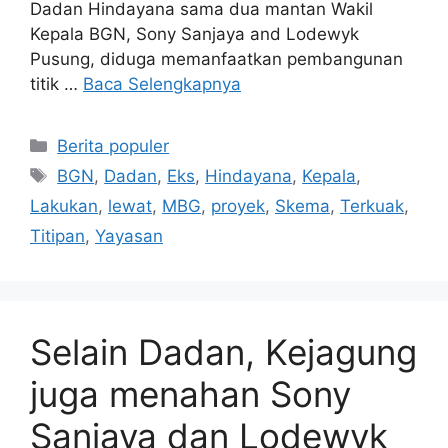
Dadan Hindayana sama dua mantan Wakil
Kepala BGN, Sony Sanjaya and Lodewyk
Pusung, diduga memanfaatkan pembangunan
titik …
Baca Selengkapnya
Kategori
Berita populer
Tag
BGN
,
Dadan
,
Eks
,
Hindayana
,
Kepala
,
Lakukan
,
lewat
,
MBG
,
proyek
,
Skema
,
Terkuak
,
Titipan
,
Yayasan
Selain Dadan, Kejagung
juga menahan Sony
Sanjaya dan Lodewyk