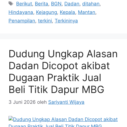
Tag
Berikut
,
Berita
,
BGN
,
Dadan
,
ditahan
,
Hindayana
,
Kejagung
,
Kepala
,
Mantan
,
Penampilan
,
terkini
,
Terkininya
Dudung Ungkap Alasan
Dadan Dicopot akibat
Dugaan Praktik Jual
Beli Titik Dapur MBG
3 Juni 2026
oleh
Sariyanti Wijaya