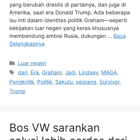
yang berubah drastis di partainya, dan juga di
Amerika, saat era Donald Trump. Ada beberapa
isu inti dalam identitas politik Graham—seperti
kebijakan luar negeri yang keras khususnya
membendung ambisi Rusia, dukungan …
Baca
Selengkapnya
Kategori
Luar negeri
Tag
dari
,
Era
,
Graham
,
Jadi
,
Lindsey
,
MAGA
,
Pengkritik
,
Politik
,
Sekutu
,
seorang
,
Survivor
,
Trump
Bos VW sarankan