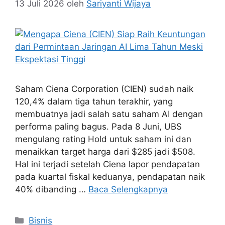
13 Juli 2026
oleh
Sariyanti Wijaya
Saham Ciena Corporation (CIEN) sudah naik
120,4% dalam tiga tahun terakhir, yang
membuatnya jadi salah satu saham AI dengan
performa paling bagus. Pada 8 Juni, UBS
mengulang rating Hold untuk saham ini dan
menaikkan target harga dari $285 jadi $508.
Hal ini terjadi setelah Ciena lapor pendapatan
pada kuartal fiskal keduanya, pendapatan naik
40% dibanding …
Baca Selengkapnya
Kategori
Bisnis