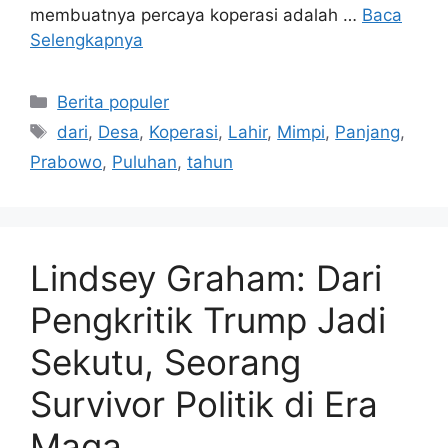
membuatnya percaya koperasi adalah …
Baca
Selengkapnya
Kategori
Berita populer
Tag
dari
,
Desa
,
Koperasi
,
Lahir
,
Mimpi
,
Panjang
,
Prabowo
,
Puluhan
,
tahun
Lindsey Graham: Dari
Pengkritik Trump Jadi
Sekutu, Seorang
Survivor Politik di Era
Maga