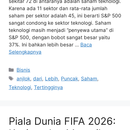
sekitar 72 di antaranya adalah saham teknologi.
Karena ada 11 sektor dan rata-rata jumlah
saham per sektor adalah 45, ini berarti S&P 500
sangat condong ke sektor teknologi. Saham
teknologi masih menjadi “penyewa utama” di
S&P 500, dengan bobot sangat besar yaitu
37%. Ini bahkan lebih besar …
Baca
Selengkapnya
Kategori
Bisnis
Tag
anjlok
,
dari
,
Lebih
,
Puncak
,
Saham
,
Teknologi
,
Tertingginya
Piala Dunia FIFA 2026: