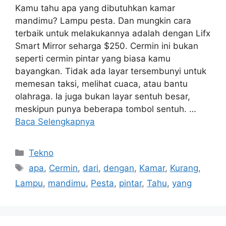
Kamu tahu apa yang dibutuhkan kamar
mandimu? Lampu pesta. Dan mungkin cara
terbaik untuk melakukannya adalah dengan Lifx
Smart Mirror seharga $250. Cermin ini bukan
seperti cermin pintar yang biasa kamu
bayangkan. Tidak ada layar tersembunyi untuk
memesan taksi, melihat cuaca, atau bantu
olahraga. Ia juga bukan layar sentuh besar,
meskipun punya beberapa tombol sentuh. …
Baca Selengkapnya
Kategori
Tekno
Tag
apa
,
Cermin
,
dari
,
dengan
,
Kamar
,
Kurang
,
Lampu
,
mandimu
,
Pesta
,
pintar
,
Tahu
,
yang