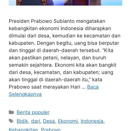
Presiden Prabowo Subianto mengatakan
kebangkitan ekonomi Indonesia diharapkan
dimulai dari desa, kemudian ke kecamatan dan
kabupaten. Dengan begitu, uang bisa berputar
dan tinggal di daerah-daerah tersebut. “Kita
akan pastikan petani, nelayan, dan buruh
semakin sejahtera. Ekonomi kita akan bangkit
dari desa, kecamatan, dan kabupaten; uang
akan tinggal di daerah-daerah itu,” kata
Prabowo saat merayakan Hari …
Baca
Selengkapnya
Kategori
Berita populer
Tag
Bidik
,
dari
,
Desa
,
Ekonomi
,
Indonesia
,
Kebangkitan
,
Prabovo