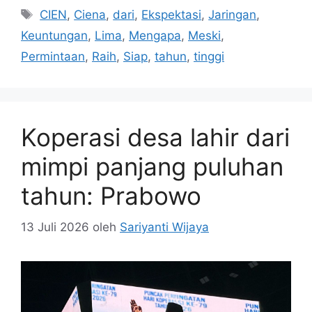
Tag
CIEN
,
Ciena
,
dari
,
Ekspektasi
,
Jaringan
,
Keuntungan
,
Lima
,
Mengapa
,
Meski
,
Permintaan
,
Raih
,
Siap
,
tahun
,
tinggi
Koperasi desa lahir dari
mimpi panjang puluhan
tahun: Prabowo
13 Juli 2026
oleh
Sariyanti Wijaya