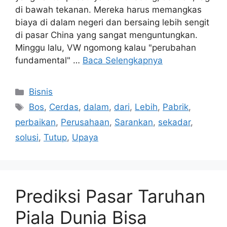
di bawah tekanan. Mereka harus memangkas
biaya di dalam negeri dan bersaing lebih sengit
di pasar China yang sangat menguntungkan.
Minggu lalu, VW ngomong kalau "perubahan
fundamental" …
Baca Selengkapnya
Kategori
Bisnis
Tag
Bos
,
Cerdas
,
dalam
,
dari
,
Lebih
,
Pabrik
,
perbaikan
,
Perusahaan
,
Sarankan
,
sekadar
,
solusi
,
Tutup
,
Upaya
Prediksi Pasar Taruhan
Piala Dunia Bisa