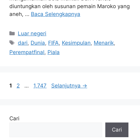
diuntungkan oleh susunan pemain Maroko yang
aneh, …
Baca Selengkapnya
Kategori
Luar negeri
Tag
dari
,
Dunia
,
FIFA
,
Kesimpulan
,
Menarik
,
Perempatfinal
,
Piala
Halaman
Halaman
Halaman
1
2
…
1,747
Selanjutnya
→
Cari
Cari