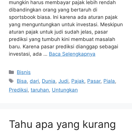
mungkin harus membayar pajak lebih rendah
dibandingkan orang yang bertaruh di
sportsbook biasa. Ini karena ada aturan pajak
yang menguntungkan untuk investasi. Meskipun
aturan pajak untuk judi sudah jelas, pasar
prediksi yang tumbuh kini membuat masalah
baru. Karena pasar prediksi dianggap sebagai
investasi, ada …
Baca Selengkapnya
Kategori
Bisnis
Tag
Bisa
,
dari
,
Dunia
,
Judi
,
Pajak
,
Pasar
,
Piala
,
Prediksi
,
taruhan
,
Untungkan
Tahu apa yang kurang