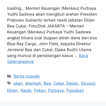
loading… Menteri Keuangan (Menkeu) Purbaya
Yudhi Sadewa akan mengikuti arahan Presiden
Prabowo Subianto terkait nasib jabatan Dirjen
Bea Cukai. Foto/Dok JAKARTA – Menteri
Keuangan (Menkeu) Purbaya Yudhi Sadewa
angkat bicara soal dugaan aliran dana dari bos
Blue Ray Cargo, John Field, kepada Direktur
Jenderal Bea dan Cukai, Djaka Budhi Utama
yang muncul di persidangan kasus …
Baca
Selengkapnya
Kategori
Berita populer
Tag
akan
,
akankah
,
Bea
,
Cukai
,
Depan
,
Dicopot
,
Dirjen
,
Nasib
,
Pekan
,
Purbaya
,
Putuskan