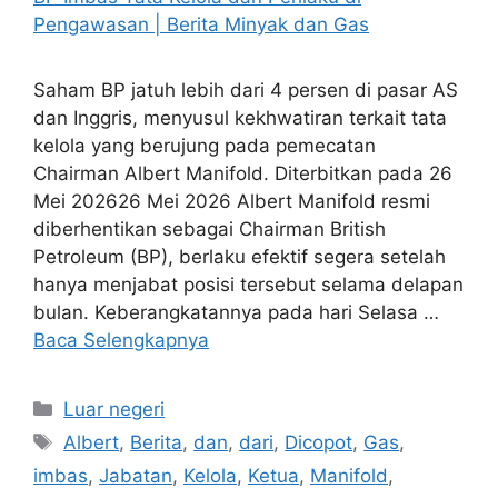
Saham BP jatuh lebih dari 4 persen di pasar AS
dan Inggris, menyusul kekhwatiran terkait tata
kelola yang berujung pada pemecatan
Chairman Albert Manifold. Diterbitkan pada 26
Mei 202626 Mei 2026 Albert Manifold resmi
diberhentikan sebagai Chairman British
Petroleum (BP), berlaku efektif segera setelah
hanya menjabat posisi tersebut selama delapan
bulan. Keberangkatannya pada hari Selasa …
Baca Selengkapnya
Kategori
Luar negeri
Tag
Albert
,
Berita
,
dan
,
dari
,
Dicopot
,
Gas
,
imbas
,
Jabatan
,
Kelola
,
Ketua
,
Manifold
,