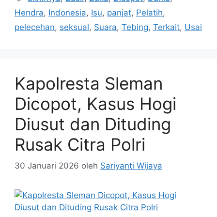
Hendra
,
Indonesia
,
Isu
,
panjat
,
Pelatih
,
pelecehan
,
seksual
,
Suara
,
Tebing
,
Terkait
,
Usai
Kapolresta Sleman
Dicopot, Kasus Hogi
Diusut dan Dituding
Rusak Citra Polri
30 Januari 2026
oleh
Sariyanti Wijaya