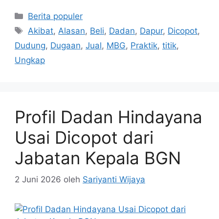
Kategori
Berita populer
Tag
Akibat
,
Alasan
,
Beli
,
Dadan
,
Dapur
,
Dicopot
,
Dudung
,
Dugaan
,
Jual
,
MBG
,
Praktik
,
titik
,
Ungkap
Profil Dadan Hindayana
Usai Dicopot dari
Jabatan Kepala BGN
2 Juni 2026
oleh
Sariyanti Wijaya