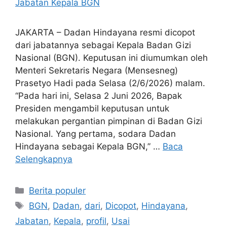
JAKARTA – Dadan Hindayana resmi dicopot
dari jabatannya sebagai Kepala Badan Gizi
Nasional (BGN). Keputusan ini diumumkan oleh
Menteri Sekretaris Negara (Mensesneg)
Prasetyo Hadi pada Selasa (2/6/2026) malam.
“Pada hari ini, Selasa 2 Juni 2026, Bapak
Presiden mengambil keputusan untuk
melakukan pergantian pimpinan di Badan Gizi
Nasional. Yang pertama, sodara Dadan
Hindayana sebagai Kepala BGN,” …
Baca
Selengkapnya
Kategori
Berita populer
Tag
BGN
,
Dadan
,
dari
,
Dicopot
,
Hindayana
,
Jabatan
,
Kepala
,
profil
,
Usai