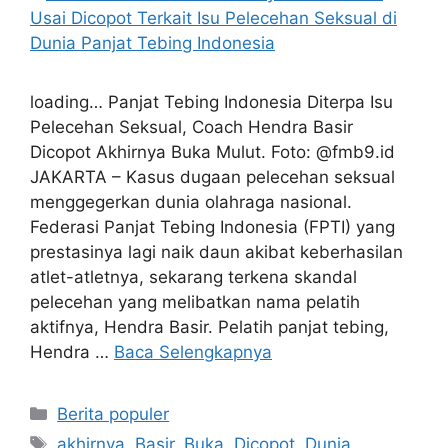
loading… Panjat Tebing Indonesia Diterpa Isu
Pelecehan Seksual, Coach Hendra Basir
Dicopot Akhirnya Buka Mulut. Foto: @fmb9.id
JAKARTA – Kasus dugaan pelecehan seksual
menggegerkan dunia olahraga nasional.
Federasi Panjat Tebing Indonesia (FPTI) yang
prestasinya lagi naik daun akibat keberhasilan
atlet-atletnya, sekarang terkena skandal
pelecehan yang melibatkan nama pelatih
aktifnya, Hendra Basir. Pelatih panjat tebing,
Hendra …
Baca Selengkapnya
Kategori
Berita populer
Tag
akhirnya
,
Basir
,
Buka
,
Dicopot
,
Dunia
,