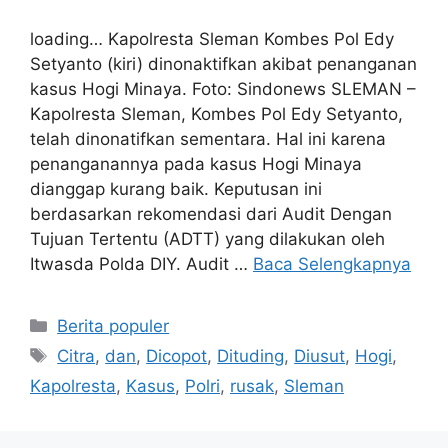
loading… Kapolresta Sleman Kombes Pol Edy
Setyanto (kiri) dinonaktifkan akibat penanganan
kasus Hogi Minaya. Foto: Sindonews SLEMAN –
Kapolresta Sleman, Kombes Pol Edy Setyanto,
telah dinonatifkan sementara. Hal ini karena
penanganannya pada kasus Hogi Minaya
dianggap kurang baik. Keputusan ini
berdasarkan rekomendasi dari Audit Dengan
Tujuan Tertentu (ADTT) yang dilakukan oleh
Itwasda Polda DIY. Audit …
Baca Selengkapnya
Kategori
Berita populer
Tag
Citra
,
dan
,
Dicopot
,
Dituding
,
Diusut
,
Hogi
,
Kapolresta
,
Kasus
,
Polri
,
rusak
,
Sleman