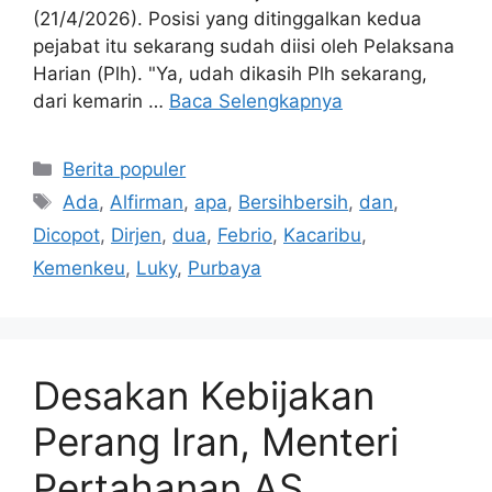
(21/4/2026). Posisi yang ditinggalkan kedua
pejabat itu sekarang sudah diisi oleh Pelaksana
Harian (Plh). "Ya, udah dikasih Plh sekarang,
dari kemarin …
Baca Selengkapnya
Kategori
Berita populer
Tag
Ada
,
Alfirman
,
apa
,
Bersihbersih
,
dan
,
Dicopot
,
Dirjen
,
dua
,
Febrio
,
Kacaribu
,
Kemenkeu
,
Luky
,
Purbaya
Desakan Kebijakan
Perang Iran, Menteri
Pertahanan AS