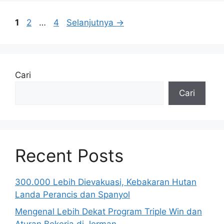
Halaman
Halaman
Halaman
1
2
…
4
Selanjutnya
→
Cari
Cari
Recent Posts
300.000 Lebih Dievakuasi, Kebakaran Hutan
Landa Perancis dan Spanyol
Mengenal Lebih Dekat Program Triple Win dan
Aturan Bekerja di Jerman