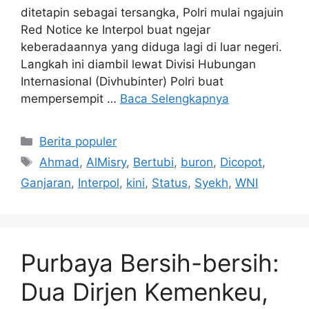
ditetapin sebagai tersangka, Polri mulai ngajuin
Red Notice ke Interpol buat ngejar
keberadaannya yang diduga lagi di luar negeri.
Langkah ini diambil lewat Divisi Hubungan
Internasional (Divhubinter) Polri buat
mempersempit …
Baca Selengkapnya
Kategori
Berita populer
Tag
Ahmad
,
AlMisry
,
Bertubi
,
buron
,
Dicopot
,
Ganjaran
,
Interpol
,
kini
,
Status
,
Syekh
,
WNI
Purbaya Bersih-bersih:
Dua Dirjen Kemenkeu,