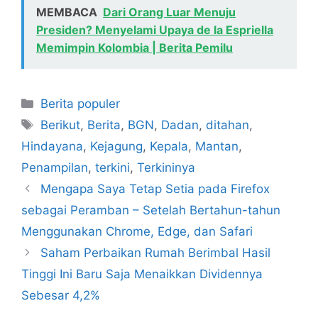
MEMBACA
Dari Orang Luar Menuju
Presiden? Menyelami Upaya de la Espriella
Memimpin Kolombia | Berita Pemilu
Kategori
Berita populer
Tag
Berikut
,
Berita
,
BGN
,
Dadan
,
ditahan
,
Hindayana
,
Kejagung
,
Kepala
,
Mantan
,
Penampilan
,
terkini
,
Terkininya
Mengapa Saya Tetap Setia pada Firefox
sebagai Peramban – Setelah Bertahun-tahun
Menggunakan Chrome, Edge, dan Safari
Saham Perbaikan Rumah Berimbal Hasil
Tinggi Ini Baru Saja Menaikkan Dividennya
Sebesar 4,2%