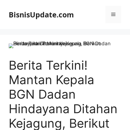
Langsung
ke
BisnisUpdate.com
Menu
isi
Berita Terkini!
Mantan Kepala
BGN Dadan
Hindayana Ditahan
Kejagung, Berikut