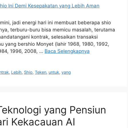
ini, jadi energi hari ini membuat beberapa shio
nya, terburu-buru bisa memicu masalah, terutama
andatangani kontrak, selesaikan transaksi
u yang bershio Monyet (lahir 1968, 1980, 1992,
1984, 1996, 2008, …
Baca Selengkapnya
ntrak
,
Lebih
,
Shio
,
Teken
,
untuk
,
yang
Teknologi yang Pensiun
ri Kekacauan AI