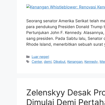
Seorang senator Amerika Serikat telah me
para pendukung Presiden Donald Trump ti
Pertunjukan John F. Kennedy. Alasannya,
sang presiden. Pada Sabtu lalu, Senator 
Rhode Island, menerbitkan sebuah surat 
Kategori
Luar negeri
Tag
Center
,
demi
,
Dikebut
,
Kenangan
,
Kennedy
,
Me
Zelenskyy Desak Pro
Dimulai Demi Pertah