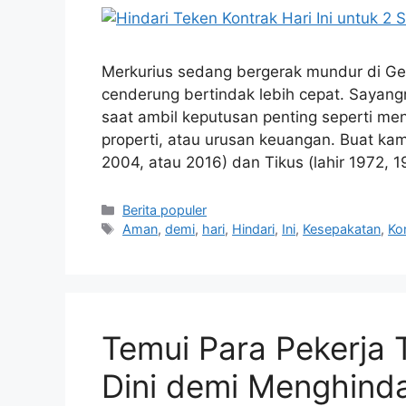
Merkurius sedang bergerak mundur di Gem
cenderung bertindak lebih cepat. Sayang
saat ambil keputusan penting seperti men
properti, atau urusan keuangan. Buat kam
2004, atau 2016) dan Tikus (lahir 1972, 
Kategori
Berita populer
Tag
Aman
,
demi
,
hari
,
Hindari
,
Ini
,
Kesepakatan
,
Ko
Temui Para Pekerja 
Dini demi Menghinda