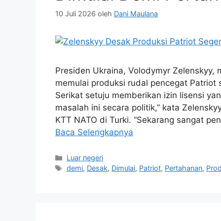
10 Juli 2026
oleh
Dani Maulana
Presiden Ukraina, Volodymyr Zelenskyy,
memulai produksi rudal pencegat Patriot 
Serikat setuju memberikan izin lisensi y
masalah ini secara politik,” kata Zelens
KTT NATO di Turki. “Sekarang sangat pent
Baca Selengkapnya
Kategori
Luar negeri
Tag
demi
,
Desak
,
Dimulai
,
Patriot
,
Pertahanan
,
Prod