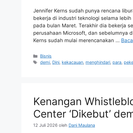
Jennifer Kerns sudah punya rencana libur
bekerja di industri teknologi selama lebih
pada bulan Maret. Terakhir dia bekerja 
perusahaan Microsoft, dan sebelumnya dia
Kerns sudah mulai merencanakan …
Baca
Kategori
Bisnis
Tag
demi
,
Dini
,
kekacauan
,
menghindari
,
para
,
peke
Kenangan Whistlebl
Center ‘Dikebut’ d
12 Juli 2026
oleh
Dani Maulana