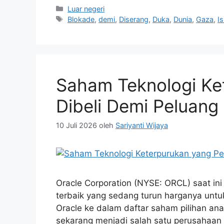
Kategori
Luar negeri
Tag
Blokade
,
demi
,
Diserang
,
Duka
,
Dunia
,
Gaza
,
Is
Saham Teknologi Ke
Dibeli Demi Peluang
10 Juli 2026
oleh
Sariyanti Wijaya
Oracle Corporation (NYSE: ORCL) saat in
terbaik yang sedang turun harganya untuk
Oracle ke dalam daftar saham pilihan ana
sekarang menjadi salah satu perusahaan