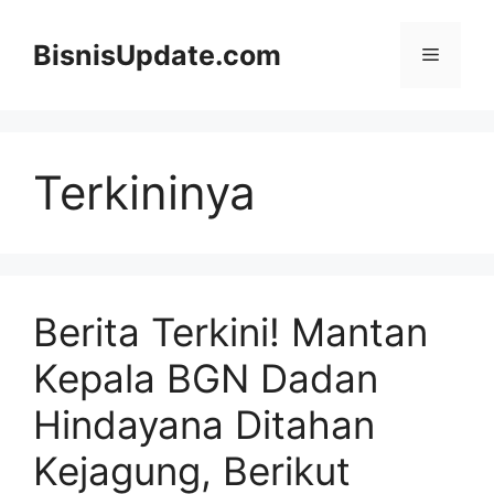
Langsung
ke
BisnisUpdate.com
Menu
isi
Terkininya
Berita Terkini! Mantan
Kepala BGN Dadan
Hindayana Ditahan
Kejagung, Berikut