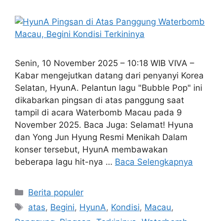
Senin, 10 November 2025 – 10:18 WIB VIVA –
Kabar mengejutkan datang dari penyanyi Korea
Selatan, HyunA. Pelantun lagu "Bubble Pop" ini
dikabarkan pingsan di atas panggung saat
tampil di acara Waterbomb Macau pada 9
November 2025. Baca Juga: Selamat! Hyuna
dan Yong Jun Hyung Resmi Menikah Dalam
konser tersebut, HyunA membawakan
beberapa lagu hit-nya …
Baca Selengkapnya
Kategori
Berita populer
Tag
atas
,
Begini
,
HyunA
,
Kondisi
,
Macau
,