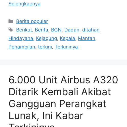
Selengkapnya
Kategori
Berita populer
Tag
Berikut
,
Berita
,
BGN
,
Dadan
,
ditahan
,
Hindayana
,
Kejagung
,
Kepala
,
Mantan
,
Penampilan
,
terkini
,
Terkininya
6.000 Unit Airbus A320
Ditarik Kembali Akibat
Gangguan Perangkat
Lunak, Ini Kabar