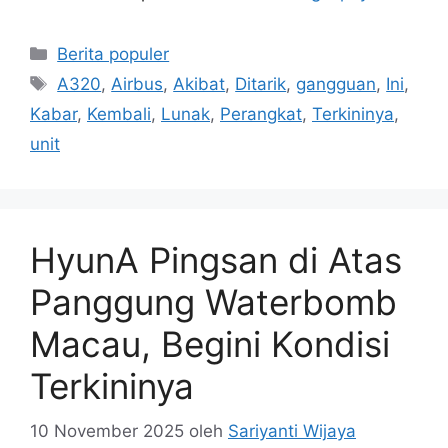
Kategori
Berita populer
Tag
A320
,
Airbus
,
Akibat
,
Ditarik
,
gangguan
,
Ini
,
Kabar
,
Kembali
,
Lunak
,
Perangkat
,
Terkininya
,
unit
HyunA Pingsan di Atas
Panggung Waterbomb
Macau, Begini Kondisi
Terkininya
10 November 2025
oleh
Sariyanti Wijaya