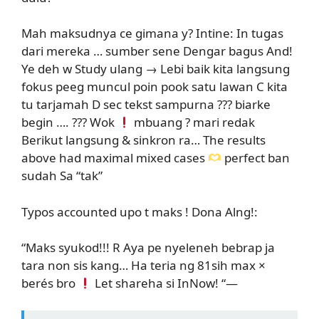
Mah maksudnya ce gimana y? Intine: In tugas
dari mereka … sumber sene Dengar bagus And!
Ye deh w Study ulang → Lebi baik kita langsung
fokus peeg muncul poin pook satu lawan C kita
tu tarjamah D sec tekst sampurna ??? biarke
begin …. ??? Wok
mbuang ? mari redak
Berikut langsung & sinkron ra… The results
above had maximal mixed cases
perfect ban
sudah Sa “tak”
Typos accounted upo t maks ! Dona Alng!:
“Maks syukod!!! R Aya pe nyeleneh bebrap ja
tara non sis kang… Ha teria ng 81sih max ×
berés bro
Let shareha si InNow! “—