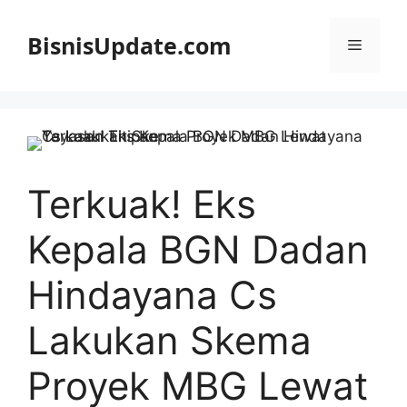
Langsung
ke
BisnisUpdate.com
Menu
isi
Terkuak! Eks
Kepala BGN Dadan
Hindayana Cs
Lakukan Skema
Proyek MBG Lewat