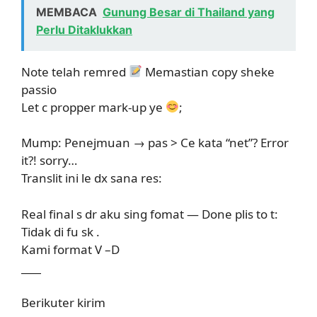
MEMBACA
Gunung Besar di Thailand yang
Perlu Ditaklukkan
Note telah remred
Memastian copy sheke
passio
Let c propper mark-up ye
;
Mump: Penejmuan → pas > Ce kata “net”? Error
it?! sorry…
Translit ini le dx sana res:
Real final s dr aku sing fomat — Done plis to t:
Tidak di fu sk .
Kami format V –D
____
Berikuter kirim