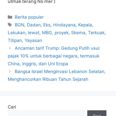
utmak terang No mer )
Kategori
Berita populer
Tag
BGN
,
Dadan
,
Eks
,
Hindayana
,
Kepala
,
Lakukan
,
lewat
,
MBG
,
proyek
,
Skema
,
Terkuak
,
Titipan
,
Yayasan
Ancaman tarif Trump: Gedung Putih usul
pajak 10% untuk berbagai negara, termasuk
China, Inggris, dan Uni Eropa
Bangsa Israel Menginvasi Lebanon Selatan,
Menghancurkan Ribuan Tahun Sejarah
Cari