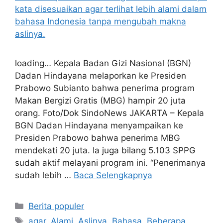
loading… Kepala Badan Gizi Nasional (BGN)
Dadan Hindayana melaporkan ke Presiden
Prabowo Subianto bahwa penerima program
Makan Bergizi Gratis (MBG) hampir 20 juta
orang. Foto/Dok SindoNews JAKARTA – Kepala
BGN Dadan Hindayana menyampaikan ke
Presiden Prabowo bahwa penerima MBG
mendekati 20 juta. Ia juga bilang 5.103 SPPG
sudah aktif melayani program ini. “Penerimanya
sudah lebih …
Baca Selengkapnya
Kategori
Berita populer
Tag
agar
,
Alami
,
Aslinya
,
Bahasa
,
Beberapa
,