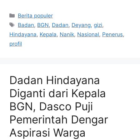
Kategori
Berita populer
Tag
Badan
,
BGN
,
Dadan
,
Deyang
,
gizi
,
Hindayana
,
Kepala
,
Nanik
,
Nasional
,
Penerus
,
profil
Dadan Hindayana
Diganti dari Kepala
BGN, Dasco Puji
Pemerintah Dengar
Aspirasi Warga