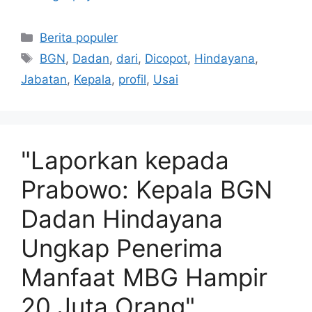
Kategori
Berita populer
Tag
BGN
,
Dadan
,
dari
,
Dicopot
,
Hindayana
,
Jabatan
,
Kepala
,
profil
,
Usai
"Laporkan kepada
Prabowo: Kepala BGN
Dadan Hindayana
Ungkap Penerima
Manfaat MBG Hampir
20 Juta Orang"