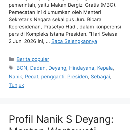
pemerintah, yaitu Makan Bergizi Gratis (MBG).
Pemecatan ini diumumkan oleh Menteri
Sekretaris Negara sekaligus Juru Bicara
Kepresidenan, Prasetyo Hadi, dalam konperensi
pers di Kompleks Istana Presiden. “Hari Selasa
2 Juni 2026 ini, …
Baca Selengkapnya
Kategori
Berita populer
Tag
BGN
,
Dadan
,
Deyang
,
Hindayana
,
Kepala
,
Nanik
,
Pecat
,
pengganti
,
Presiden
,
Sebagai
,
Tunjuk
Profil Nanik S Deyang: