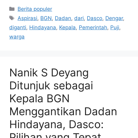
Kategori
Berita populer
Tag
Aspirasi
,
BGN
,
Dadan
,
dari
,
Dasco
,
Dengar
,
diganti
,
Hindayana
,
Kepala
,
Pemerintah
,
Puji
,
warga
Nanik S Deyang
Ditunjuk sebagai
Kepala BGN
Menggantikan Dadan
Hindayana, Dasco:
Pilihan yang Tepat