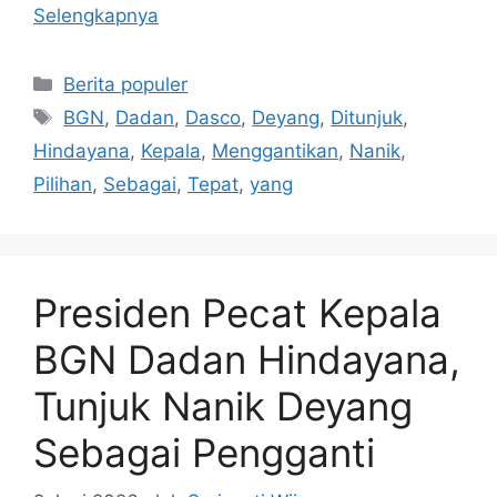
Selengkapnya
Kategori
Berita populer
Tag
BGN
,
Dadan
,
Dasco
,
Deyang
,
Ditunjuk
,
Hindayana
,
Kepala
,
Menggantikan
,
Nanik
,
Pilihan
,
Sebagai
,
Tepat
,
yang
Presiden Pecat Kepala
BGN Dadan Hindayana,
Tunjuk Nanik Deyang
Sebagai Pengganti