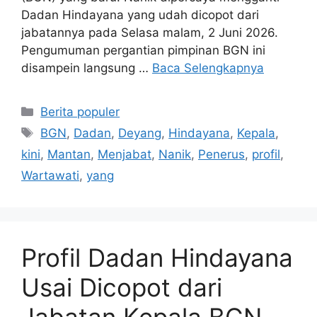
Dadan Hindayana yang udah dicopot dari
jabatannya pada Selasa malam, 2 Juni 2026.
Pengumuman pergantian pimpinan BGN ini
disampein langsung …
Baca Selengkapnya
Kategori
Berita populer
Tag
BGN
,
Dadan
,
Deyang
,
Hindayana
,
Kepala
,
kini
,
Mantan
,
Menjabat
,
Nanik
,
Penerus
,
profil
,
Wartawati
,
yang
Profil Dadan Hindayana
Usai Dicopot dari