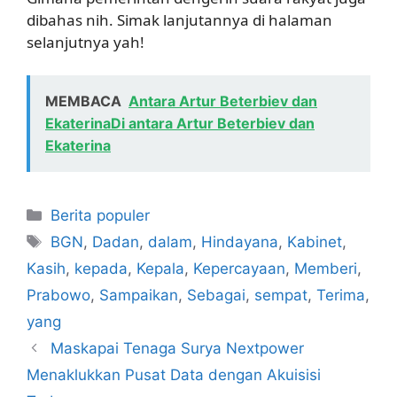
dibahas nih. Simak lanjutannya di halaman
selanjutnya yah!
MEMBACA
Antara Artur Beterbiev dan
EkaterinaDi antara Artur Beterbiev dan
Ekaterina
Kategori
Berita populer
Tag
BGN
,
Dadan
,
dalam
,
Hindayana
,
Kabinet
,
Kasih
,
kepada
,
Kepala
,
Kepercayaan
,
Memberi
,
Prabowo
,
Sampaikan
,
Sebagai
,
sempat
,
Terima
,
yang
Maskapai Tenaga Surya Nextpower
Menaklukkan Pusat Data dengan Akuisisi