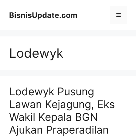
Langsung
ke
BisnisUpdate.com
Menu
isi
Lodewyk
Lodewyk Pusung
Lawan Kejagung, Eks
Wakil Kepala BGN
Ajukan Praperadilan