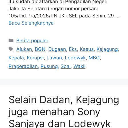
itu sudah didaftarkan di Pengadilan Negeri
Jakarta Selatan dengan nomor perkara
105/Pid.Pra/2026/PN JKT.SEL pada Senin, 29 …
Baca Selengkapnya
Kategori
Berita populer
Tag
Ajukan
,
BGN
,
Dugaan
,
Eks
,
Kasus
,
Kejagung
,
Kepala
,
Korupsi
,
Lawan
,
Lodewyk
,
MBG
,
Praperadilan
,
Pusung
,
Soal
,
Wakil
Selain Dadan, Kejagung
juga menahan Sony
Sanjaya dan Lodewyk