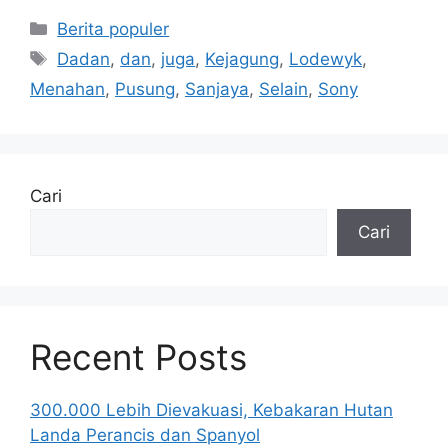
Kategori
Berita populer
Tag
Dadan
,
dan
,
juga
,
Kejagung
,
Lodewyk
,
Menahan
,
Pusung
,
Sanjaya
,
Selain
,
Sony
Cari
Cari
Recent Posts
300.000 Lebih Dievakuasi, Kebakaran Hutan
Landa Perancis dan Spanyol