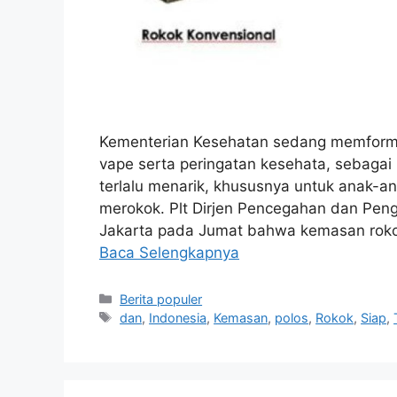
Kementerian Kesehatan sedang memformu
vape serta peringatan kesehata, sebaga
terlalu menarik, khususnya untuk anak-a
merokok. Plt Dirjen Pencegahan dan Peng
Jakarta pada Jumat bahwa kemasan rokok
Baca Selengkapnya
Kategori
Berita populer
Tag
dan
,
Indonesia
,
Kemasan
,
polos
,
Rokok
,
Siap
,