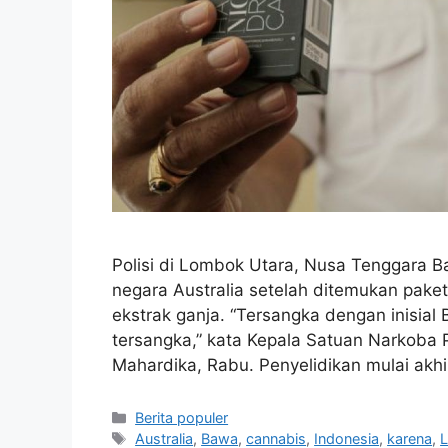
Polisi di Lombok Utara, Nusa Tenggara
negara Australia setelah ditemukan paket
ekstrak ganja. “Tersangka dengan inisial
tersangka,” kata Kepala Satuan Narkoba
Mahardika, Rabu. Penyelidikan mulai akh
Kategori
Berita populer
Tag
Australia
,
Bawa
,
cannabis
,
Indonesia
,
karena
,
L