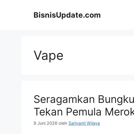
Langsung
ke
BisnisUpdate.com
isi
Vape
Seragamkan Bungkus
Tekan Pemula Mero
9 Juni 2026
oleh
Sariyanti Wijaya