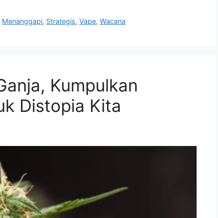
,
Menanggapi
,
Strategis
,
Vape
,
Wacana
 Ganja, Kumpulkan
uk Distopia Kita