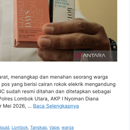
 Barat, menangkap dan menahan seorang warga
 pos yang berisi cairan rokok elekrik mengandung
 BC sudah resmi ditahan dan ditetapkan sebagai
 Polres Lombok Utara, AKP I Nyoman Diana
ir Mei 2026, …
Baca Selengkapnya
iquid
,
Lombok
,
Tangkap
,
Vape
,
warga