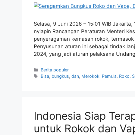
Selasa, 9 Juni 2026 – 15:01 WIB Jakarta
nyiapin Rancangan Peraturan Menteri Kes
penyeragaman kemasan rokok, termasok ro
Penyusunan aturan ini sebagai tindak la
2024, yang jadi aturan pelaksana Unda
Kategori
Berita populer
Tag
Bisa
,
bungkus
,
dan
,
Merokok
,
Pemula
,
Roko
,
S
Indonesia Siap Ter
untuk Rokok dan Va