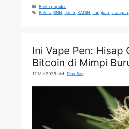
Kategori
Berita populer
Tag
Bahas
,
BNN
,
Jatim
,
KADIN
,
Langkah
,
larangan
Ini Vape Pen: Hisap
Bitcoin di Mimpi Bur
17 Mei 2026
oleh
Dina Sari