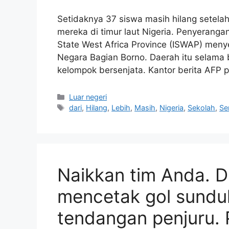
Setidaknya 37 siswa masih hilang setela
mereka di timur laut Nigeria. Penyerangan
State West Africa Province (ISWAP) men
Negara Bagian Borno. Daerah itu selama
kelompok bersenjata. Kantor berita AFP 
Kategori
Luar negeri
Tag
dari
,
Hilang
,
Lebih
,
Masih
,
Nigeria
,
Sekolah
,
Se
Naikkan tim Anda. Di
mencetak gol sundu
tendangan penjuru. 