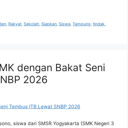
den
,
Rakyat
,
Sekolah
,
Siapkan
,
Siswa
,
Tampung
,
tindak
,
 SMK dengan Bakat Seni
SNBP 2026
sono, siswa dari SMSR Yogyakarta (SMK Negeri 3