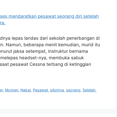
dnya lepas landas dari sekolah penerbangan di
utin. Namun, beberapa menit kemudian, murid itu
nurut jaksa setempat, instruktur bernama
n, melepas headset-nya, membuka sabuk
aat pesawat Cessna terbang di ketinggian
an
,
Momen
,
Nekat
,
Pesawat
,
pilotnya
,
seorang
,
Setelah
,