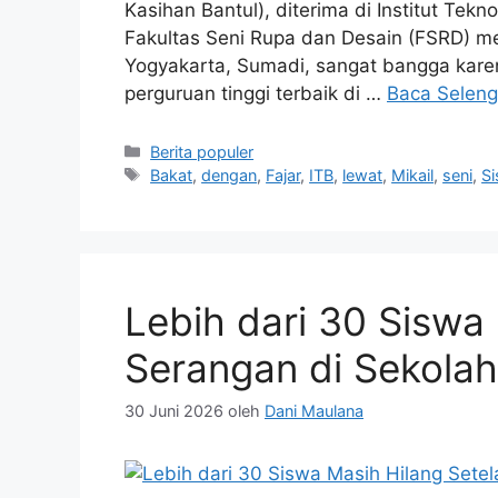
Kasihan Bantul), diterima di Institut Tekn
Fakultas Seni Rupa dan Desain (FSRD) me
Yogyakarta, Sumadi, sangat bangga karen
perguruan tinggi terbaik di …
Baca Selen
Kategori
Berita populer
Tag
Bakat
,
dengan
,
Fajar
,
ITB
,
lewat
,
Mikail
,
seni
,
S
Lebih dari 30 Siswa
Serangan di Sekolah
30 Juni 2026
oleh
Dani Maulana