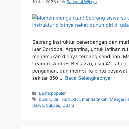
10 Juli 2026
oleh
Sariyanti Wijaya
Seorang instruktur penerbangan dan muri
luar Cordoba, Argentina, untuk latihan r
menemukan dirinya terbang sendirian. Me
Leandro Andrés Bertazzo, usia 42 tahu
pengaman, dan membuka pintu pesawat s
sekitar 850 …
Baca Selengkapnya
Kategori
Berita populer
Tag
bunuh
,
Diri
,
Instruktur
,
mendaratkan
,
Mengerik
Siswa
,
Sukses
,
Udara