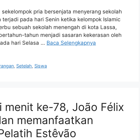
h sekelompok pria bersenjata menyerang sekolah
 terjadi pada hari Senin ketika kelompok Islamic
yerbu sebuah sekolah menengah di kota Lassa,
 bertahun-tahun menjadi sasaran kekerasan oleh
pada hari Selasa …
Baca Selengkapnya
rangan
,
Setelah
,
Siswa
 menit ke-78, João Félix
lan memanfaatkan
Pelatih Estêvão