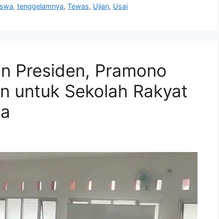
iswa
,
tenggelamnya
,
Tewas
,
Ujian
,
Usai
an Presiden, Pramono
n untuk Sekolah Rakyat
wa