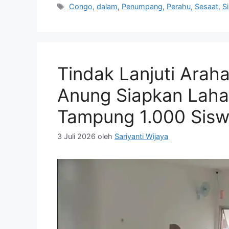
Tag
Congo
,
dalam
,
Penumpang
,
Perahu
,
Sesaat
,
S
Tindak Lanjuti Arah
Anung Siapkan Laha
Tampung 1.000 Sis
3 Juli 2026
oleh
Sariyanti Wijaya