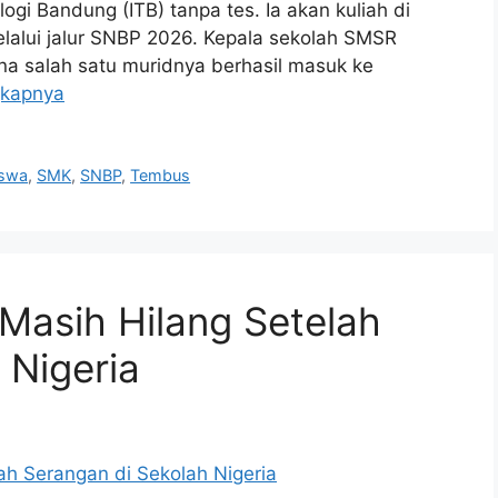
ologi Bandung (ITB) tanpa tes. Ia akan kuliah di
lalui jalur SNBP 2026. Kepala sekolah SMSR
a salah satu muridnya berhasil masuk ke
gkapnya
iswa
,
SMK
,
SNBP
,
Tembus
 Masih Hilang Setelah
 Nigeria