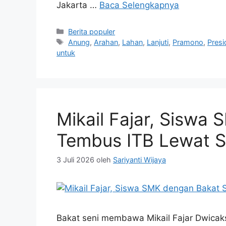
Jakarta …
Baca Selengkapnya
Kategori
Berita populer
Tag
Anung
,
Arahan
,
Lahan
,
Lanjuti
,
Pramono
,
Presi
untuk
Mikail Fajar, Siswa
Tembus ITB Lewat 
3 Juli 2026
oleh
Sariyanti Wijaya
Bakat seni membawa Mikail Fajar Dwicak