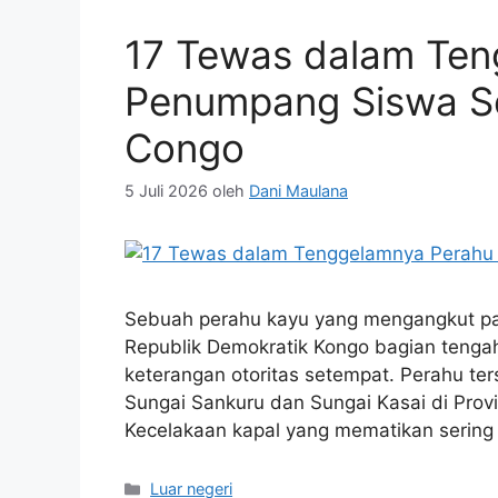
17 Tewas dalam Ten
Penumpang Siswa Se
Congo
5 Juli 2026
oleh
Dani Maulana
Sebuah perahu kayu yang mengangkut para
Republik Demokratik Kongo bagian tenga
keterangan otoritas setempat. Perahu t
Sungai Sankuru dan Sungai Kasai di Provi
Kecelakaan kapal yang mematikan sering t
Kategori
Luar negeri