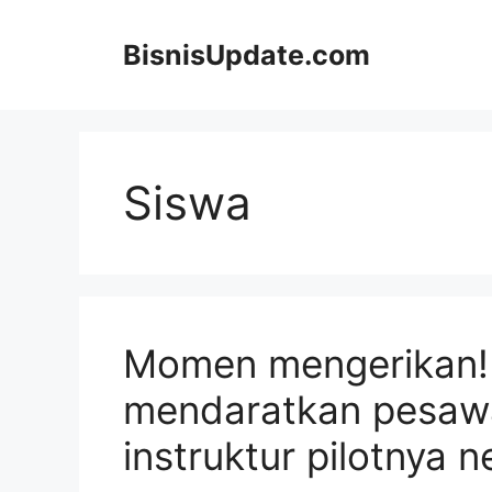
Langsung
ke
BisnisUpdate.com
isi
Siswa
Momen mengerikan! 
mendaratkan pesawat
instruktur pilotnya n