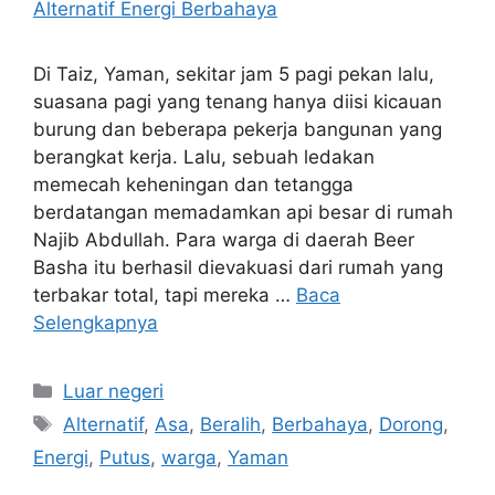
Di Taiz, Yaman, sekitar jam 5 pagi pekan lalu,
suasana pagi yang tenang hanya diisi kicauan
burung dan beberapa pekerja bangunan yang
berangkat kerja. Lalu, sebuah ledakan
memecah keheningan dan tetangga
berdatangan memadamkan api besar di rumah
Najib Abdullah. Para warga di daerah Beer
Basha itu berhasil dievakuasi dari rumah yang
terbakar total, tapi mereka …
Baca
Selengkapnya
Kategori
Luar negeri
Tag
Alternatif
,
Asa
,
Beralih
,
Berbahaya
,
Dorong
,
Energi
,
Putus
,
warga
,
Yaman