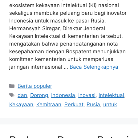
ekosistem kekayaan intelektual (KI) nasional
sekaligus membuka peluang baru bagi inovator
Indonesia untuk masuk ke pasar Rusia.
Hermansyah Siregar, Direktur Jenderal
Kekayaan Intelektual di kementerian tersebut,
mengatakan bahwa penandatanganan nota
kesepahaman dengan Rospatent menunjukkan
komitmen kementerian untuk memperluas
jaringan internasional …
Baca Selengkapnya
Kategori
Berita populer
Tag
dan
,
Dorong
,
Indonesia
,
Inovasi
,
Intelektual
,
Kekayaan
,
Kemitraan
,
Perkuat
,
Rusia
,
untuk