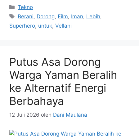
Kategori
Tekno
Tag
Berani
,
Dorong
,
Film
,
Iman
,
Lebih
,
Superhero
,
untuk
,
Vellani
Putus Asa Dorong
Warga Yaman Beralih
ke Alternatif Energi
Berbahaya
12 Juli 2026
oleh
Dani Maulana