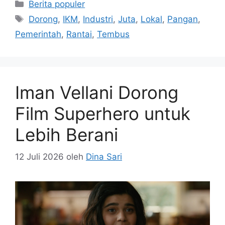
Kategori
Berita populer
Tag
Dorong
,
IKM
,
Industri
,
Juta
,
Lokal
,
Pangan
,
Pemerintah
,
Rantai
,
Tembus
Iman Vellani Dorong
Film Superhero untuk
Lebih Berani
12 Juli 2026
oleh
Dina Sari