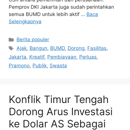
Pemprov DKI Jakarta juga sudah perintahkan
semua BUMD untuk lebih aktif …
Baca
Selengkapnya
Kategori
Berita populer
Tag
Ajak
,
Bangun
,
BUMD
,
Dorong
,
Fasilitas
,
Jakarta
,
Kreatif
,
Pembiayaan
,
Perluas
,
Pramono
,
Publik
,
Swasta
Konflik Timur Tengah
Dorong Arus Investasi
ke Dolar AS Sebagai