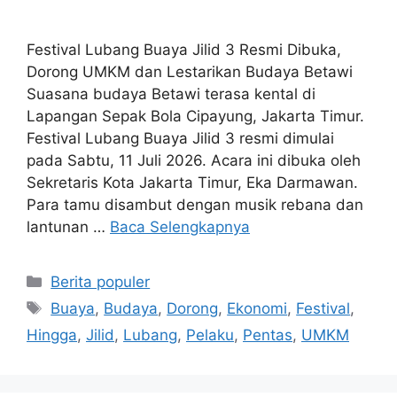
Festival Lubang Buaya Jilid 3 Resmi Dibuka,
Dorong UMKM dan Lestarikan Budaya Betawi
Suasana budaya Betawi terasa kental di
Lapangan Sepak Bola Cipayung, Jakarta Timur.
Festival Lubang Buaya Jilid 3 resmi dimulai
pada Sabtu, 11 Juli 2026. Acara ini dibuka oleh
Sekretaris Kota Jakarta Timur, Eka Darmawan.
Para tamu disambut dengan musik rebana dan
lantunan …
Baca Selengkapnya
Kategori
Berita populer
Tag
Buaya
,
Budaya
,
Dorong
,
Ekonomi
,
Festival
,
Hingga
,
Jilid
,
Lubang
,
Pelaku
,
Pentas
,
UMKM