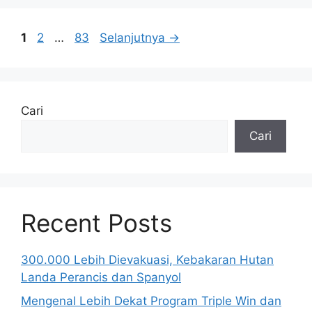
Halaman
Halaman
Halaman
1
2
…
83
Selanjutnya
→
Cari
Cari
Recent Posts
300.000 Lebih Dievakuasi, Kebakaran Hutan
Landa Perancis dan Spanyol
Mengenal Lebih Dekat Program Triple Win dan