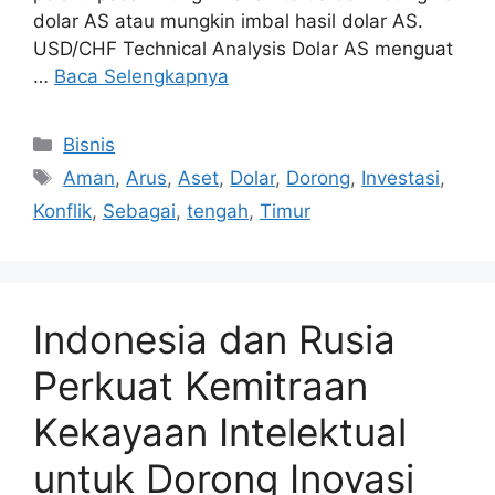
dolar AS atau mungkin imbal hasil dolar AS.
USD/CHF Technical Analysis Dolar AS menguat
…
Baca Selengkapnya
Kategori
Bisnis
Tag
Aman
,
Arus
,
Aset
,
Dolar
,
Dorong
,
Investasi
,
Konflik
,
Sebagai
,
tengah
,
Timur
Indonesia dan Rusia
Perkuat Kemitraan
Kekayaan Intelektual
untuk Dorong Inovasi