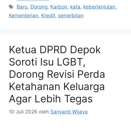
Tag
Baru
,
Dorong
,
Karbon
,
kata
,
keberlanjutan
,
Kementerian
,
Kredit
,
penerbitan
Ketua DPRD Depok
Soroti Isu LGBT,
Dorong Revisi Perda
Ketahanan Keluarga
Agar Lebih Tegas
10 Juli 2026
oleh
Sariyanti Wijaya