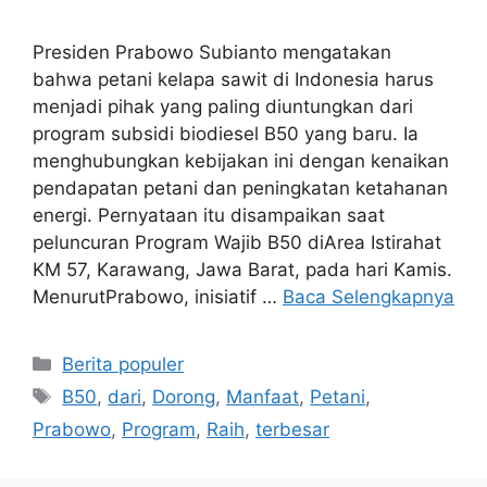
Presiden Prabowo Subianto mengatakan
bahwa petani kelapa sawit di Indonesia harus
menjadi pihak yang paling diuntungkan dari
program subsidi biodiesel B50 yang baru. Ia
menghubungkan kebijakan ini dengan kenaikan
pendapatan petani dan peningkatan ketahanan
energi. Pernyataan itu disampaikan saat
peluncuran Program Wajib B50 diArea Istirahat
KM 57, Karawang, Jawa Barat, pada hari Kamis.
MenurutPrabowo, inisiatif …
Baca Selengkapnya
Kategori
Berita populer
Tag
B50
,
dari
,
Dorong
,
Manfaat
,
Petani
,
Prabowo
,
Program
,
Raih
,
terbesar