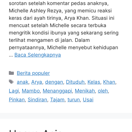
sorotan setelah komentar pedas anaknya,
Michelle Ashley Rezya, yang memicu reaksi
keras dari ayah tirinya, Arya Khan. Situasi ini
mencuat setelah Michelle secara terbuka
mengritik kondisi ibunya yang sekarang sering
terlihat mengamen di jalan. Dalam
pernyataannya, Michelle menyebut kehidupan
…
Baca Selengkapnya
Kategori
Berita populer
Tag
anak
,
Arya
,
dengan
,
Dituduh
,
Kelas
,
Khan
,
Lagi
,
Mambo
,
Menanggapi
,
Menikah
,
oleh
,
Pinkan
,
Sindiran
,
Tajam
,
turun
,
Usai