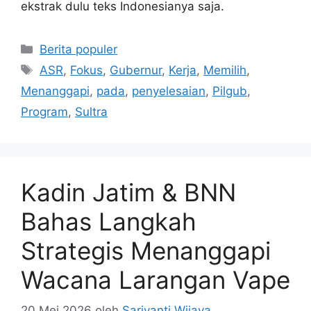
ekstrak dulu teks Indonesianya saja.
Kategori
Berita populer
Tag
ASR
,
Fokus
,
Gubernur
,
Kerja
,
Memilih
,
Menanggapi
,
pada
,
penyelesaian
,
Pilgub
,
Program
,
Sultra
Kadin Jatim & BNN
Bahas Langkah
Strategis Menanggapi
Wacana Larangan Vape
20 Mei 2026
oleh
Sariyanti Wijaya