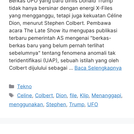
Berkas UFO yang baru dirilis Donald Trump
tidak hanya bersinar dengan energi X-Files
yang mengganggu, tetapi juga kekuatan Céline
Dion, menurut Stephen Colbert. Pembawa
acara The Late Show itu mengupas publikasi
terbaru pemerintah AS mengenai "berkas-
berkas baru yang belum pernah terlihat
sebelumnya" tentang fenomena anomali tak
teridentifikasi (UAP), sebuah istilah yang oleh
Colbert dijulului sebagai …
Baca Selengkapnya
Kategori
Tekno
Tag
Celine
,
Colbert
,
Dion
,
file
,
Klip
,
Menanggapi
,
menggunakan
,
Stephen
,
Trump
,
UFO