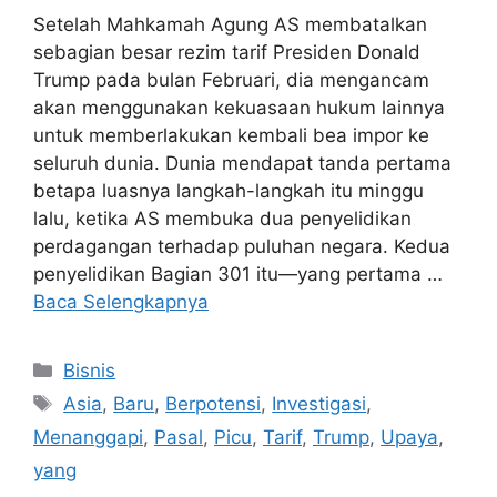
Setelah Mahkamah Agung AS membatalkan
sebagian besar rezim tarif Presiden Donald
Trump pada bulan Februari, dia mengancam
akan menggunakan kekuasaan hukum lainnya
untuk memberlakukan kembali bea impor ke
seluruh dunia. Dunia mendapat tanda pertama
betapa luasnya langkah-langkah itu minggu
lalu, ketika AS membuka dua penyelidikan
perdagangan terhadap puluhan negara. Kedua
penyelidikan Bagian 301 itu—yang pertama …
Baca Selengkapnya
Kategori
Bisnis
Tag
Asia
,
Baru
,
Berpotensi
,
Investigasi
,
Menanggapi
,
Pasal
,
Picu
,
Tarif
,
Trump
,
Upaya
,