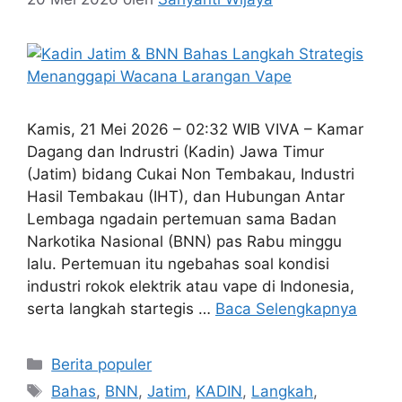
Kamis, 21 Mei 2026 – 02:32 WIB VIVA – Kamar
Dagang dan Indrustri (Kadin) Jawa Timur
(Jatim) bidang Cukai Non Tembakau, Industri
Hasil Tembakau (IHT), dan Hubungan Antar
Lembaga ngadain pertemuan sama Badan
Narkotika Nasional (BNN) pas Rabu minggu
lalu. Pertemuan itu ngebahas soal kondisi
industri rokok elektrik atau vape di Indonesia,
serta langkah startegis …
Baca Selengkapnya
Kategori
Berita populer
Tag
Bahas
,
BNN
,
Jatim
,
KADIN
,
Langkah
,