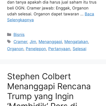
dan tanya apakah dia harus jual saham itu trus
beli OGN. Cramer jawab: Enggak, Organon
udah selesai. Organon dapet tawaran …
Baca
Selengkapnya
Kategori
Bisnis
Tag
Cramer
,
Jim
,
Menanggapi
,
Mengatakan
,
Organon
,
Penelepon
,
Pertanyaan
,
Selesai
Stephen Colbert
Menanggapi Rencana
Trump yang Ingin