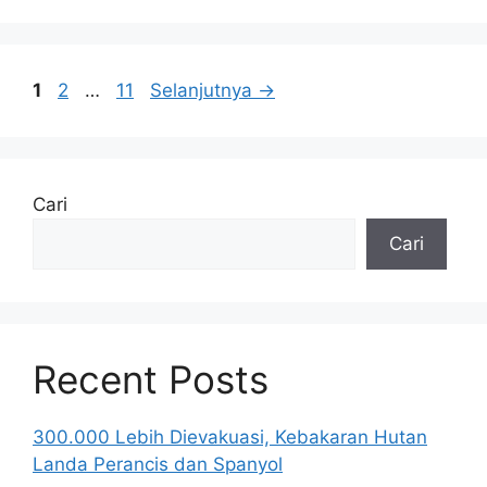
yang
Halaman
Halaman
Halaman
1
2
…
11
Selanjutnya
→
Cari
Cari
Recent Posts
300.000 Lebih Dievakuasi, Kebakaran Hutan