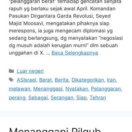
“pelanggaran berat” terhadap gencatan senjata
rapuh yg berlaku sejak awal April. Komandan
Pasukan Dirgantara Garda Revolusi, Seyed
Majid Moosavi, mengatakan pihaknya siap
merespons, ia juga mengecam diplomasi yg
sedang berlangsung, dg menyatakan “negosiasi
dg musuh adalah kerugian murni” dlm sebuah
unggahan di X. …
Baca Selengkapnya
Kategori
Luar negeri
Tag
ASIsrael
,
Berat
,
Berita
,
Dikategorikan
,
Iran
,
melawan
,
Menanggapi
,
Nyatakan
,
Pelanggaran
,
perang
,
Sebagai
,
Serangan
,
Siap
,
Tehran
Menanggapi Pilgub