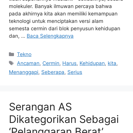
molekuler. Banyak ilmuwan percaya bahwa
pada akhirnya kita akan memiliki kemampuan
teknologi untuk menciptakan versi alam
semesta cermin dari blok penyusun kehidupan
dan, …
Baca Selengkapnya
Kategori
Tekno
Tag
Ancaman
,
Cermin
,
Harus
,
Kehidupan
,
kita
,
Menanggapi
,
Seberapa
,
Serius
Serangan AS
Dikategorikan Sebagai
‘Pelanggaran Berat’,