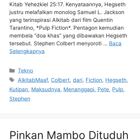
Kitab Yehezkiel 25:17. Kenyataannya, Hegseth
justru melafalkan monolog Samuel L. Jackson
yang terinspirasi Alkitab dari film Quentin
Tarantino, *Pulp Fiction*. Pentagon kemudian
membela “doa khas” yang dibawakan Hegseth
tersebut. Stephen Colbert menyoroti …
Baca
Selengkapnya
Kategori
Tekno
Tag
AlkitabMaaf
,
Colbert
,
dari
,
Fiction
,
Hegseth
,
Kutipan
,
Maksudnya
,
Menanggapi
,
Pete
,
Pulp
,
Stephen
Pinkan Mambo Dituduh