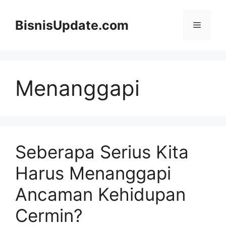
Langsung
ke
BisnisUpdate.com
Menu
isi
Menanggapi
Seberapa Serius Kita
Harus Menanggapi
Ancaman Kehidupan
Cermin?