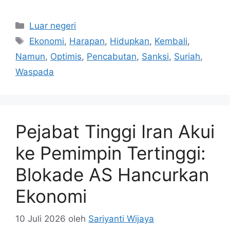
Kategori
Luar negeri
Tag
Ekonomi
,
Harapan
,
Hidupkan
,
Kembali
,
Namun
,
Optimis
,
Pencabutan
,
Sanksi
,
Suriah
,
Waspada
Pejabat Tinggi Iran Akui
ke Pemimpin Tertinggi:
Blokade AS Hancurkan
Ekonomi
10 Juli 2026
oleh
Sariyanti Wijaya