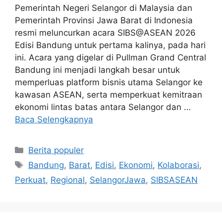
Pemerintah Negeri Selangor di Malaysia dan
Pemerintah Provinsi Jawa Barat di Indonesia
resmi meluncurkan acara SIBS@ASEAN 2026
Edisi Bandung untuk pertama kalinya, pada hari
ini. Acara yang digelar di Pullman Grand Central
Bandung ini menjadi langkah besar untuk
memperluas platform bisnis utama Selangor ke
kawasan ASEAN, serta memperkuat kemitraan
ekonomi lintas batas antara Selangor dan …
Baca Selengkapnya
Kategori
Berita populer
Tag
Bandung
,
Barat
,
Edisi
,
Ekonomi
,
Kolaborasi
,
Perkuat
,
Regional
,
SelangorJawa
,
SIBSASEAN