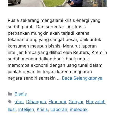
Rusia sekarang mengalami krisis energi yang
sudah parah. Dan sebentar lagi, krisis
perbankan mungkin akan terjadi karena
tekanan utang yang sangat besar, baik untuk
konsumen maupun bisnis. Menurut laporan
intelijen Eropa yang dilihat oleh Reuters, Kremlin
sudah mengandalkan bank-bank untuk
memompa ekonomi dengan uang tunai dalam
jumlah besar. Ini terjadi karena anggaran
negara sendiri semakin …
Baca Selengkapnya
Kategori
Bisnis
Tag
atas
,
Dibangun
,
Ekonomi
,
Gebyar
,
Hanyalah
,
Ilusi
,
Intelijen
,
Krisis
,
Laporan
,
meledak
,