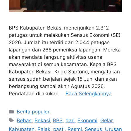
BPS Kabupaten Bekasi menerjunkan 2.312
petugas untuk melakukan Sensus Ekonomi (SE)
2026. Jumlah itu terdiri dari 2.044 petugas
lapangan dan 268 pemeriksa lapangan. Mereka
akan mendata langsung aktivitas usaha
masyarakat di semua kecamatan. Kepala BPS
Kabupaten Bekasi, Krido Saptono, mengatakan
sensus sudah berjalan sejak 15 Juni dan akan
berlangsung sampai akhir Agustus 2026.
Pendataan dilakukan …
Baca Selengkapnya
Kategori
Berita populer
Tag
Bebas
,
Bekasi
,
BPS
,
dari
,
Ekonomi
,
Gelar
,
Kabupaten
,
Pajak
,
pasti
,
Resmi
,
Sensus
,
Urusan