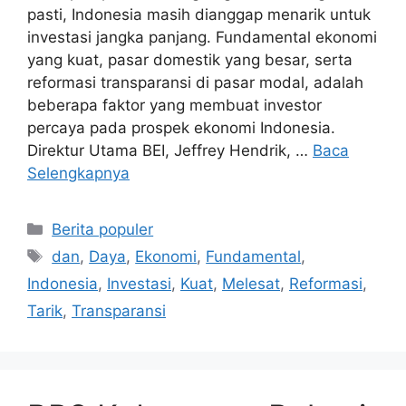
pasti, Indonesia masih dianggap menarik untuk
investasi jangka panjang. Fundamental ekonomi
yang kuat, pasar domestik yang besar, serta
reformasi transparansi di pasar modal, adalah
beberapa faktor yang membuat investor
percaya pada prospek ekonomi Indonesia.
Direktur Utama BEI, Jeffrey Hendrik, …
Baca
Selengkapnya
Kategori
Berita populer
Tag
dan
,
Daya
,
Ekonomi
,
Fundamental
,
Indonesia
,
Investasi
,
Kuat
,
Melesat
,
Reformasi
,
Tarik
,
Transparansi