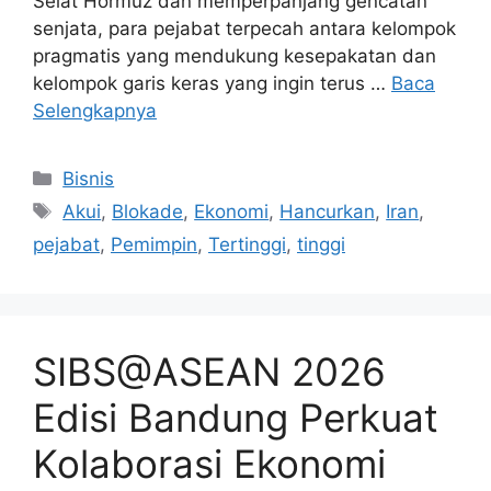
Selat Hormuz dan memperpanjang gencatan
senjata, para pejabat terpecah antara kelompok
pragmatis yang mendukung kesepakatan dan
kelompok garis keras yang ingin terus …
Baca
Selengkapnya
Kategori
Bisnis
Tag
Akui
,
Blokade
,
Ekonomi
,
Hancurkan
,
Iran
,
pejabat
,
Pemimpin
,
Tertinggi
,
tinggi
SIBS@ASEAN 2026
Edisi Bandung Perkuat
Kolaborasi Ekonomi