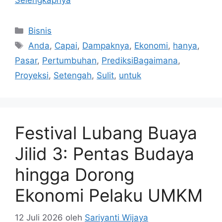
Selengkapnya
Kategori
Bisnis
Tag
Anda
,
Capai
,
Dampaknya
,
Ekonomi
,
hanya
,
Pasar
,
Pertumbuhan
,
PrediksiBagaimana
,
Proyeksi
,
Setengah
,
Sulit
,
untuk
Festival Lubang Buaya
Jilid 3: Pentas Budaya
hingga Dorong
Ekonomi Pelaku UMKM
12 Juli 2026
oleh
Sariyanti Wijaya