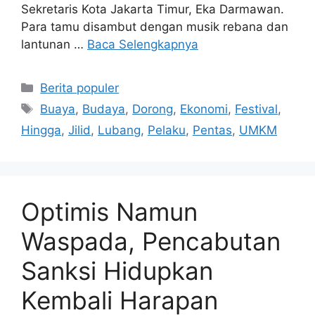
Sekretaris Kota Jakarta Timur, Eka Darmawan.
Para tamu disambut dengan musik rebana dan
lantunan …
Baca Selengkapnya
Kategori
Berita populer
Tag
Buaya
,
Budaya
,
Dorong
,
Ekonomi
,
Festival
,
Hingga
,
Jilid
,
Lubang
,
Pelaku
,
Pentas
,
UMKM
Optimis Namun
Waspada, Pencabutan
Sanksi Hidupkan
Kembali Harapan