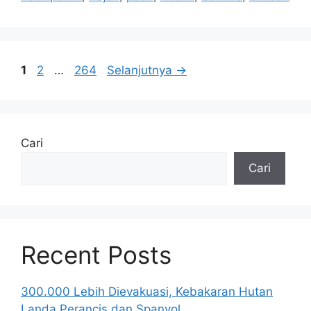
Halaman
Halaman
Halaman
1
2
…
264
Selanjutnya
→
Cari
Cari
Recent Posts
300.000 Lebih Dievakuasi, Kebakaran Hutan
Landa Perancis dan Spanyol