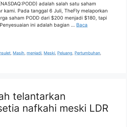
on (NASDAQ:PODD) adalah salah satu saham
r kami. Pada tanggal 6 Juli, TheFly melaporkan
arga saham PODD dari $200 menjadi $180, tapi
 Penyesuaian ini adalah bagian …
Baca
nsulet
,
Masih
,
menjadi
,
Meski
,
Peluang
,
Pertumbuhan
,
ah telantarkan
setia nafkahi meski LDR