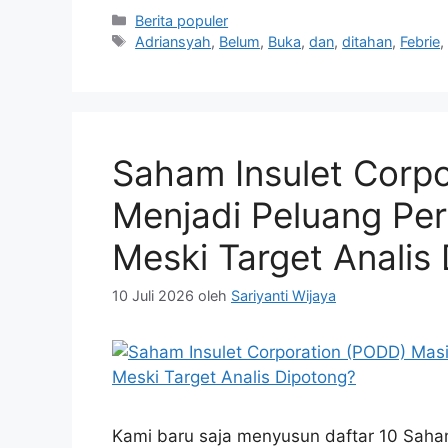
Kategori
Berita populer
Tag
Adriansyah
,
Belum
,
Buka
,
dan
,
ditahan
,
Febrie
Saham Insulet Corp
Menjadi Peluang Pe
Meski Target Analis
10 Juli 2026
oleh
Sariyanti Wijaya
Kami baru saja menyusun daftar 10 Saha