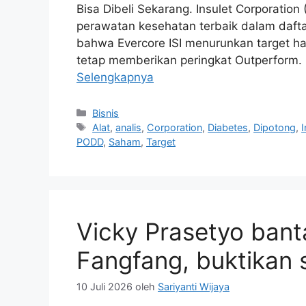
Bisa Dibeli Sekarang. Insulet Corporati
perawatan kesehatan terbaik dalam dafta
bahwa Evercore ISI menurunkan target h
tetap memberikan peringkat Outperform.
Selengkapnya
Kategori
Bisnis
Tag
Alat
,
analis
,
Corporation
,
Diabetes
,
Dipotong
,
I
PODD
,
Saham
,
Target
Vicky Prasetyo bant
Fangfang, buktikan 
10 Juli 2026
oleh
Sariyanti Wijaya