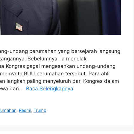
ang-undang perumahan yang bersejarah langsung
tangannya. Sebelumnya, ia menolak
ena Kongres gagal mengesahkan undang-undang
ak memveto RUU perumahan tersebut. Para ahli
n langkah paling menyeluruh dari Kongres dalam
yewa dan …
Baca Selengkapnya
rumahan
,
Resmi
,
Trump