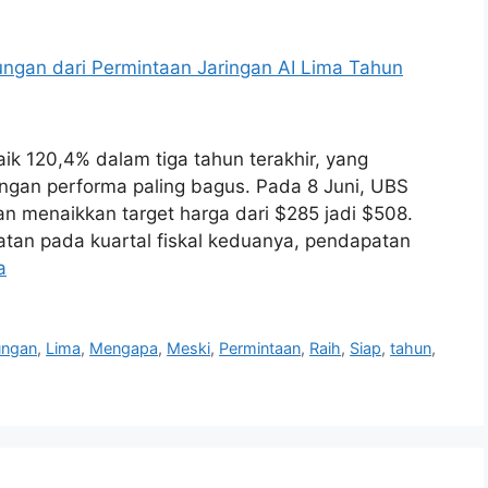
ik 120,4% dalam tiga tahun terakhir, yang
ngan performa paling bagus. Pada 8 Juni, UBS
an menaikkan target harga dari $285 jadi $508.
apatan pada kuartal fiskal keduanya, pendapatan
a
ungan
,
Lima
,
Mengapa
,
Meski
,
Permintaan
,
Raih
,
Siap
,
tahun
,