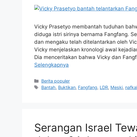
Vicky Prasetyo membantah tuduhan bahw
diduga istri sirinya bernama Fangfang. S
dan mengaku telah ditelantarkan oleh Vic
Vicky menjelaskan kronologi awal kejadia
Dia menceritakan bahwa Vicky dan Fangfa
Selengkapnya
Kategori
Berita populer
Tag
Bantah
,
Buktikan
,
Fangfang
,
LDR
,
Meski
,
nafka
Serangan Israel Tew