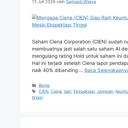
13 Juli 2026
oleh
Sariyanti Wijaya
Saham Ciena Corporation (CIEN) sudah na
membuatnya jadi salah satu saham AI de
mengulang rating Hold untuk saham ini d
Hal ini terjadi setelah Ciena lapor pend
naik 40% dibanding …
Baca Selengkapny
Kategori
Bisnis
Tag
CIEN
,
Ciena
,
dari
,
Ekspektasi
,
Jaringan
,
Keunt
tinggi