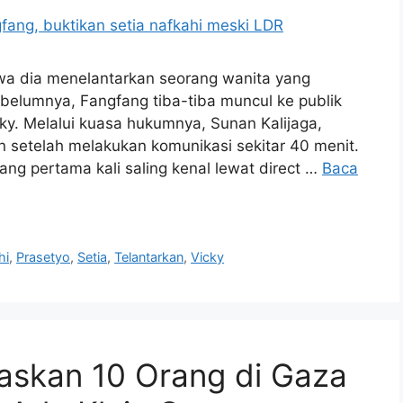
a dia menelantarkan seorang wanita yang
ebelumnya, Fangfang tiba-tiba muncul ke publik
ky. Melalui kuasa hukumnya, Sunan Kalijaga,
n setelah melakukan komunikasi sekitar 40 menit.
ng pertama kali saling kenal lewat direct …
Baca
hi
,
Prasetyo
,
Setia
,
Telantarkan
,
Vicky
askan 10 Orang di Gaza