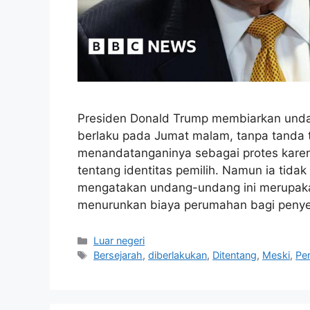
Presiden Donald Trump membiarkan und
berlaku pada Jumat malam, tanpa tanda 
menandatanganinya sebagai protes kar
tentang identitas pemilih. Namun ia tid
mengatakan undang-undang ini merupaka
menurunkan biaya perumahan bagi pen
Kategori
Luar negeri
Tag
Bersejarah
,
diberlakukan
,
Ditentang
,
Meski
,
Pe