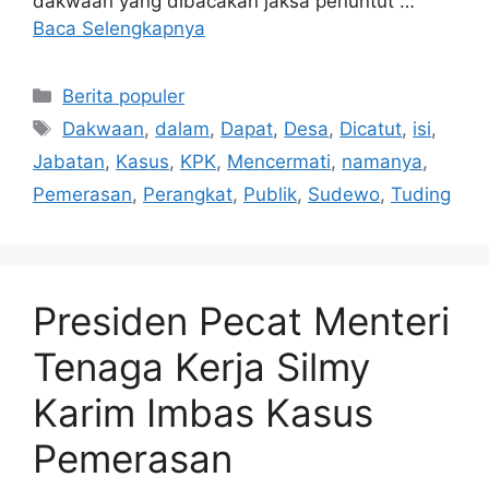
dakwaan yang dibacakan jaksa penuntut …
Baca Selengkapnya
Kategori
Berita populer
Tag
Dakwaan
,
dalam
,
Dapat
,
Desa
,
Dicatut
,
isi
,
Jabatan
,
Kasus
,
KPK
,
Mencermati
,
namanya
,
Pemerasan
,
Perangkat
,
Publik
,
Sudewo
,
Tuding
Presiden Pecat Menteri
Tenaga Kerja Silmy
Karim Imbas Kasus
Pemerasan