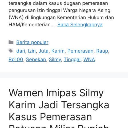
tersangka dalam kasus dugaan pemerasan
pengurusan izin tinggal Warga Negara Asing
(WNA) di lingkungan Kementerian Hukum dan
HAM/Kementerian …
Baca Selengkapnya
Kategori
Berita populer
Tag
dari
,
Izin
,
Juta
,
Karim
,
Pemerasan
,
Raup
,
Rp100
,
Sepekan
,
Silmy
,
Tinggal
,
WNA
Wamen Imipas Silmy
Karim Jadi Tersangka
Kasus Pemerasan