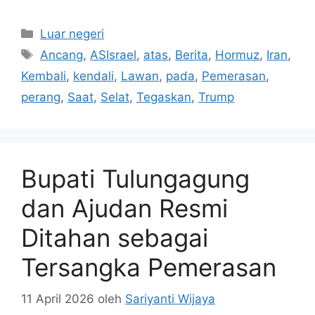
Kategori
Luar negeri
Tag
Ancang
,
ASIsrael
,
atas
,
Berita
,
Hormuz
,
Iran
,
Kembali
,
kendali
,
Lawan
,
pada
,
Pemerasan
,
perang
,
Saat
,
Selat
,
Tegaskan
,
Trump
Bupati Tulungagung
dan Ajudan Resmi
Ditahan sebagai
Tersangka Pemerasan
11 April 2026
oleh
Sariyanti Wijaya