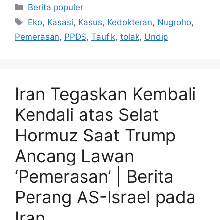
Kategori
Berita populer
Tag
Eko
,
Kasasi
,
Kasus
,
Kedokteran
,
Nugroho
,
Pemerasan
,
PPDS
,
Taufik
,
tolak
,
Undip
Iran Tegaskan Kembali
Kendali atas Selat
Hormuz Saat Trump
Ancang Lawan
‘Pemerasan’ | Berita
Perang AS-Israel pada
Iran