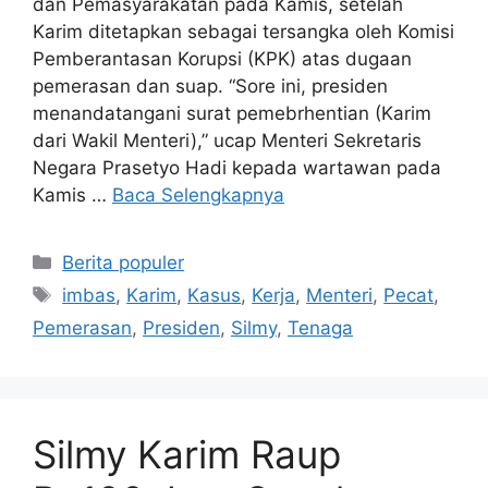
dan Pemasyarakatan pada Kamis, setelah
Karim ditetapkan sebagai tersangka oleh Komisi
Pemberantasan Korupsi (KPK) atas dugaan
pemerasan dan suap. “Sore ini, presiden
menandatangani surat pemebrhentian (Karim
dari Wakil Menteri),” ucap Menteri Sekretaris
Negara Prasetyo Hadi kepada wartawan pada
Kamis …
Baca Selengkapnya
Kategori
Berita populer
Tag
imbas
,
Karim
,
Kasus
,
Kerja
,
Menteri
,
Pecat
,
Pemerasan
,
Presiden
,
Silmy
,
Tenaga
Silmy Karim Raup