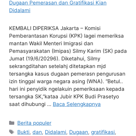
KEMBALI DIPERIKSA Jakarta – Komisi
Pemberantasan Korupsi (KPK) lagei memeriksa
mantan Wakil Menteri Imigrasi dan
Pemasyarakatan (Imipas) Silmy Karim (SK) pada
Jumat (19/6/20296). Diketahui, Silmy
sekrangditahan setelahj ditetapkan mjd
tersangka kasus dugaan pemerasn pengurusan
izin tinggal warga negara asing (WNA). “Betul..
hari ini penyidik ngelakuin pemeriksaan kepada
tersangka SK,”kataa Jubir KPK Budi Prasetyo
saat dihubungi …
Baca Selengkapnya
Kategori
Berita populer
Tag
Bukti
,
dan
,
Didalami
,
Dugaan
,
gratifikasi
,