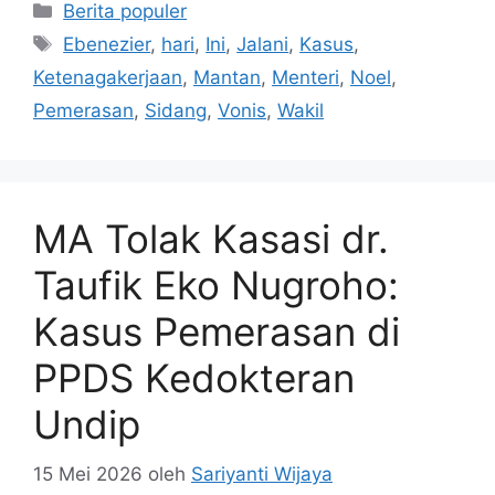
Kategori
Berita populer
Tag
Ebenezier
,
hari
,
Ini
,
Jalani
,
Kasus
,
Ketenagakerjaan
,
Mantan
,
Menteri
,
Noel
,
Pemerasan
,
Sidang
,
Vonis
,
Wakil
MA Tolak Kasasi dr.
Taufik Eko Nugroho:
Kasus Pemerasan di
PPDS Kedokteran
Undip
15 Mei 2026
oleh
Sariyanti Wijaya