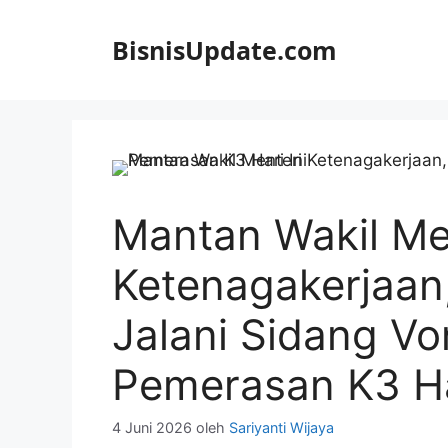
Langsung
ke
BisnisUpdate.com
isi
Mantan Wakil Me
Ketenagakerjaan,
Jalani Sidang Vo
Pemerasan K3 Har
4 Juni 2026
oleh
Sariyanti Wijaya