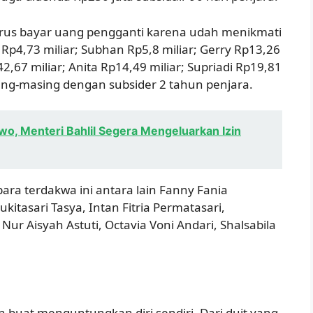
arus bayar uang pengganti karena udah menikmati
r Rp4,73 miliar; Subhan Rp5,8 miliar; Gerry Rp13,26
42,67 miliar; Anita Rp14,49 miliar; Supriadi Rp19,81
asing-masing dengan subsider 2 tahun penjara.
wo, Menteri Bahlil Segera Mengeluarkan Izin
ara terdakwa ini antara lain Fanny Fania
ukitasari Tasya, Intan Fitria Permatasari,
r Aisyah Astuti, Octavia Voni Andari, Shalsabila
n buat menguntungkan diri sendiri. Dari duit yang