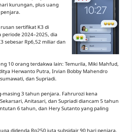
 hari kurungan, plus uang
 penjara.
san sertifikat K3 di
a periode 2024–2025, dia
 sebesar Rp6,52 miliar dan
ng 10 orang terdakwa lain: Temurila, Miki Mahfud,
Aditya Herwanto Putra, Irvian Bobby Mahendro
Kusumawati, dan Supriadi.
g-masing 3 tahun penjara. Fahrurozi kena
Sekarsari, Anitasari, dan Supriadi diancam 5 tahun
untutan 6 tahun, dan Hery Sutanto yang paling
uga didenda Rp250 juta subsidair 90 hari penjara.