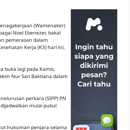
tenagakerjaan (Wamenaker)
agai Noel Ebenezer, bakal
aan pemerasan dalam
sehatan Kerja (K3) hari ini,
a buka lagi pada Kamis,
Hakim Nur Sari Baktiana dalam
enelurusan perkara (SIPP) PN
 dijadwalkan mulai pukul
ntut hukuman penjara selama