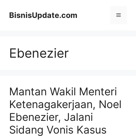
Langsung
ke
BisnisUpdate.com
Menu
isi
Ebenezier
Mantan Wakil Menteri
Ketenagakerjaan, Noel
Ebenezier, Jalani
Sidang Vonis Kasus