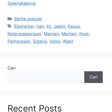
Selengkapnya
Kategori
Berita populer
Tag
Ebenezier
,
hari
,
Ini
,
Jalani
,
Kasus
,
Ketenagakerjaan
,
Mantan
,
Menteri
,
Noel
,
Pemerasan
,
Sidang
,
Vonis
,
Wakil
Cari
Cari
Recent Posts