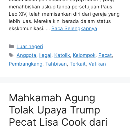
menahbiskan uskup tanpa persetujuan Paus
Leo XIV, telah memisahkan diri dari gereja yang
lebih luas. Mereka kini berada dalam status
ekskomunikasi. …
Baca Selengkapnya
Kategori
Luar negeri
Tag
Anggota
,
Ilegal
,
Katolik
,
Kelompok
,
Pecat
,
Pembangkang
,
Tahbisan
,
Terkait
,
Vatikan
Mahkamah Agung
Tolak Upaya Trump
Pecat Lisa Cook dari