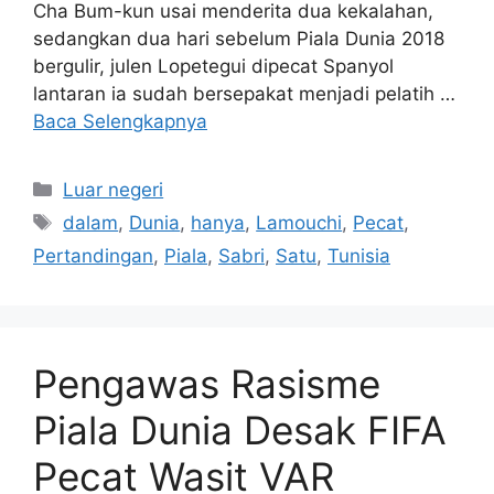
Cha Bum-kun usai menderita dua kekalahan,
sedangkan dua hari sebelum Piala Dunia 2018
bergulir, julen Lopetegui dipecat Spanyol
lantaran ia sudah bersepakat menjadi pelatih …
Baca Selengkapnya
Kategori
Luar negeri
Tag
dalam
,
Dunia
,
hanya
,
Lamouchi
,
Pecat
,
Pertandingan
,
Piala
,
Sabri
,
Satu
,
Tunisia
Pengawas Rasisme
Piala Dunia Desak FIFA
Pecat Wasit VAR