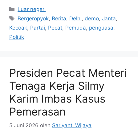
Kategori
Luar negeri
Tag
Bergeropyok
,
Berita
,
Delhi
,
demo
,
Janta
,
Kecoak
,
Partai
,
Pecat
,
Pemuda
,
penguasa
,
Politik
Presiden Pecat Menteri
Tenaga Kerja Silmy
Karim Imbas Kasus
Pemerasan
5 Juni 2026
oleh
Sariyanti Wijaya