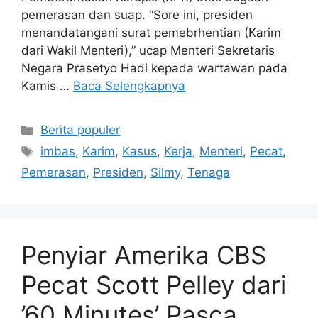
pemerasan dan suap. “Sore ini, presiden
menandatangani surat pemebrhentian (Karim
dari Wakil Menteri),” ucap Menteri Sekretaris
Negara Prasetyo Hadi kepada wartawan pada
Kamis …
Baca Selengkapnya
Kategori
Berita populer
Tag
imbas
,
Karim
,
Kasus
,
Kerja
,
Menteri
,
Pecat
,
Pemerasan
,
Presiden
,
Silmy
,
Tenaga
Penyiar Amerika CBS
Pecat Scott Pelley dari
’60 Minutes’ Pasca