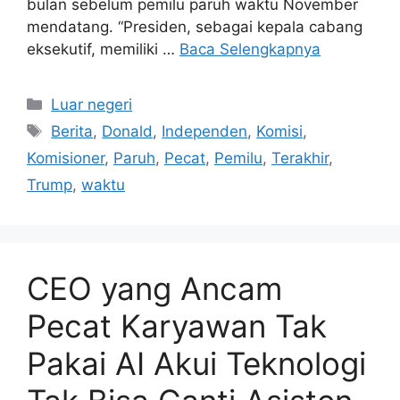
bulan sebelum pemilu paruh waktu November
mendatang. “Presiden, sebagai kepala cabang
eksekutif, memiliki …
Baca Selengkapnya
Kategori
Luar negeri
Tag
Berita
,
Donald
,
Independen
,
Komisi
,
Komisioner
,
Paruh
,
Pecat
,
Pemilu
,
Terakhir
,
Trump
,
waktu
CEO yang Ancam
Pecat Karyawan Tak
Pakai AI Akui Teknologi