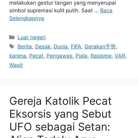
melakukan gestur tangan yang menyerupai
simbol supremasi kulit putih. Saat …
Baca
Selengkapnya
Kategori
Luar negeri
Tag
Berita
,
Desak
,
Dunia
,
FIFA
,
Gerakan手势
,
karena
,
Pecat
,
Pengawas
,
Piala
,
Rasisme
,
VAR
,
Wasit
Gereja Katolik Pecat
Eksorsis yang Sebut
UFO sebagai Setan: