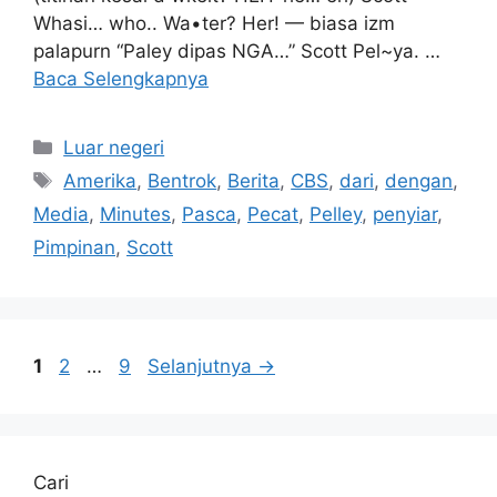
Whasi… who.. Wa•ter? Her! — biasa izm
palapurn “Paley dipas NGA…” Scott Pel~ya. …
Baca Selengkapnya
Kategori
Luar negeri
Tag
Amerika
,
Bentrok
,
Berita
,
CBS
,
dari
,
dengan
,
Media
,
Minutes
,
Pasca
,
Pecat
,
Pelley
,
penyiar
,
Pimpinan
,
Scott
Halaman
Halaman
Halaman
1
2
…
9
Selanjutnya
→
Cari