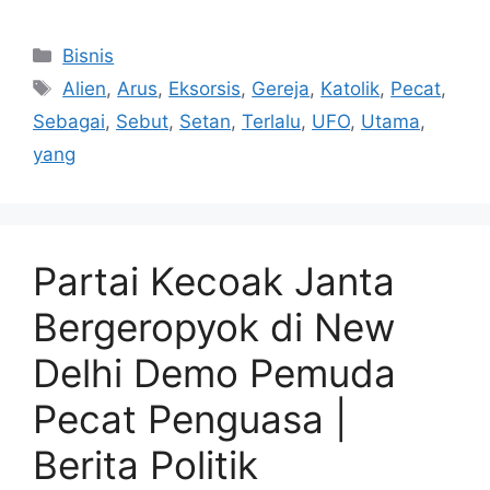
Kategori
Bisnis
Tag
Alien
,
Arus
,
Eksorsis
,
Gereja
,
Katolik
,
Pecat
,
Sebagai
,
Sebut
,
Setan
,
Terlalu
,
UFO
,
Utama
,
yang
Partai Kecoak Janta
Bergeropyok di New
Delhi Demo Pemuda
Pecat Penguasa |
Berita Politik