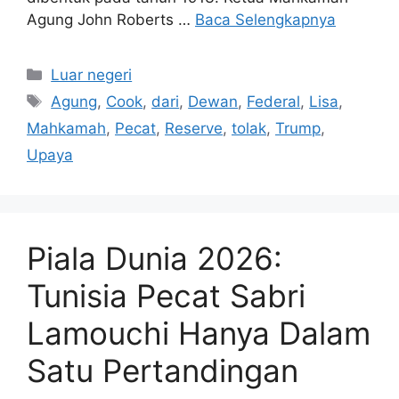
Agung John Roberts …
Baca Selengkapnya
Kategori
Luar negeri
Tag
Agung
,
Cook
,
dari
,
Dewan
,
Federal
,
Lisa
,
Mahkamah
,
Pecat
,
Reserve
,
tolak
,
Trump
,
Upaya
Piala Dunia 2026:
Tunisia Pecat Sabri
Lamouchi Hanya Dalam
Satu Pertandingan