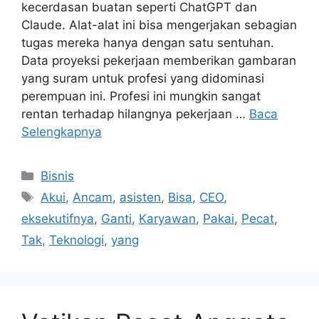
kecerdasan buatan seperti ChatGPT dan
Claude. Alat-alat ini bisa mengerjakan sebagian
tugas mereka hanya dengan satu sentuhan.
Data proyeksi pekerjaan memberikan gambaran
yang suram untuk profesi yang didominasi
perempuan ini. Profesi ini mungkin sangat
rentan terhadap hilangnya pekerjaan …
Baca
Selengkapnya
Kategori
Bisnis
Tag
Akui
,
Ancam
,
asisten
,
Bisa
,
CEO
,
eksekutifnya
,
Ganti
,
Karyawan
,
Pakai
,
Pecat
,
Tak
,
Teknologi
,
yang