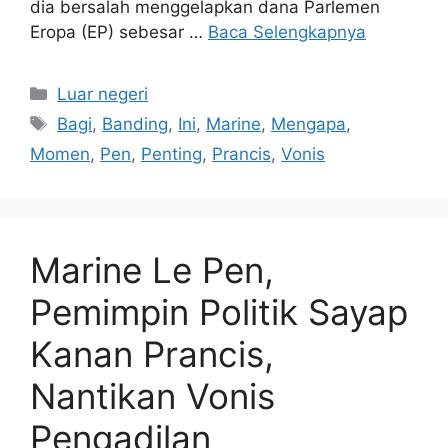
dia bersalah menggelapkan dana Parlemen
Eropa (EP) sebesar …
Baca Selengkapnya
Kategori
Luar negeri
Tag
Bagi
,
Banding
,
Ini
,
Marine
,
Mengapa
,
Momen
,
Pen
,
Penting
,
Prancis
,
Vonis
Marine Le Pen,
Pemimpin Politik Sayap
Kanan Prancis,
Nantikan Vonis
Pengadilan