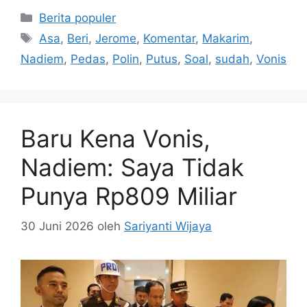
Kategori
Berita populer
Tag
Asa
,
Beri
,
Jerome
,
Komentar
,
Makarim
,
Nadiem
,
Pedas
,
Polin
,
Putus
,
Soal
,
sudah
,
Vonis
Baru Kena Vonis,
Nadiem: Saya Tidak
Punya Rp809 Miliar
30 Juni 2026
oleh
Sariyanti Wijaya