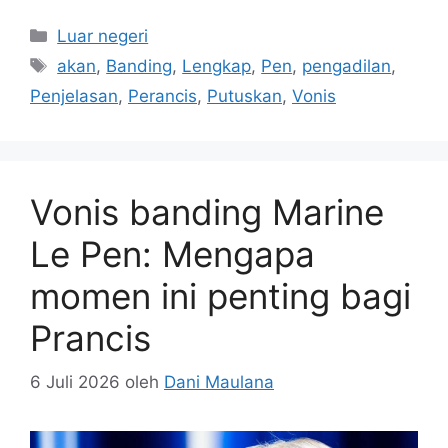
Kategori
Luar negeri
Tag
akan
,
Banding
,
Lengkap
,
Pen
,
pengadilan
,
Penjelasan
,
Perancis
,
Putuskan
,
Vonis
Vonis banding Marine
Le Pen: Mengapa
momen ini penting bagi
Prancis
6 Juli 2026
oleh
Dani Maulana