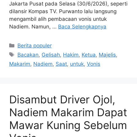
Jakarta Pusat pada Selasa (30/6/2026), seperti
dilansir Kompas TV. Purwanto lalu langsung
mengambil alih pembacaan vonis untuk
Nadiem. Namun, …
Baca Selengkapnya
Kategori
Berita populer
Tag
Bacakan
,
Gelisah
,
Hakim
,
Ketua
,
Majelis
,
Makarim
,
Nadiem
,
Saat
,
untuk
,
Vonis
Disambut Driver Ojol,
Nadiem Makarim Dapat
Mawar Kuning Sebelum