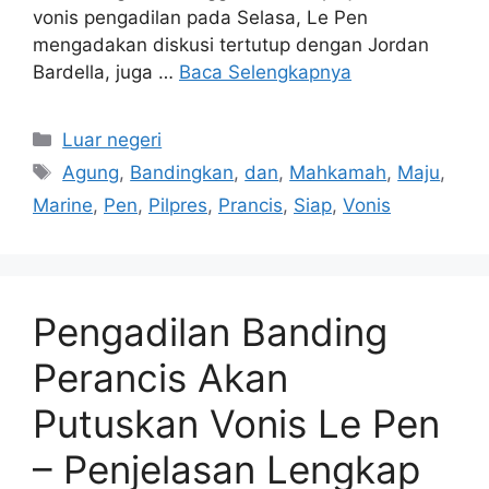
vonis pengadilan pada Selasa, Le Pen
mengadakan diskusi tertutup dengan Jordan
Bardella, juga …
Baca Selengkapnya
Kategori
Luar negeri
Tag
Agung
,
Bandingkan
,
dan
,
Mahkamah
,
Maju
,
Marine
,
Pen
,
Pilpres
,
Prancis
,
Siap
,
Vonis
Pengadilan Banding
Perancis Akan
Putuskan Vonis Le Pen
– Penjelasan Lengkap