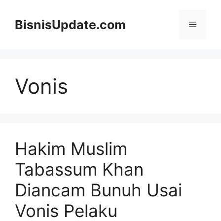
Langsung
ke
BisnisUpdate.com
Menu
isi
Vonis
Hakim Muslim
Tabassum Khan
Diancam Bunuh Usai
Vonis Pelaku