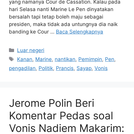
yang namanya Cour de Cassation. Kalau pada
hari Selasa nanti Marine Le Pen dinyatakan
bersalah tapi tetap boleh maju sebagai
presiden, maka tidak ada untungnya dia naik
banding ke Cour …
Baca Selengkapnya
Kategori
Luar negeri
Tag
Kanan
,
Marine
,
nantikan
,
Pemimpin
,
Pen
,
pengadilan
,
Politik
,
Prancis
,
Sayap
,
Vonis
Jerome Polin Beri
Komentar Pedas soal
Vonis Nadiem Makarim: