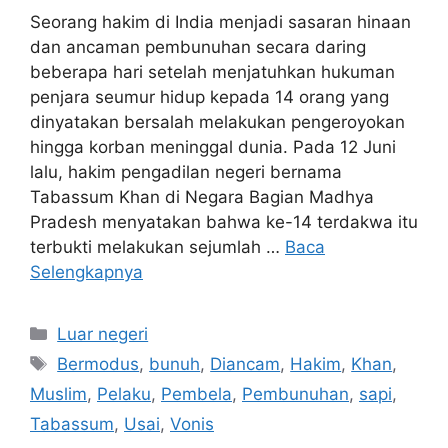
Seorang hakim di India menjadi sasaran hinaan
dan ancaman pembunuhan secara daring
beberapa hari setelah menjatuhkan hukuman
penjara seumur hidup kepada 14 orang yang
dinyatakan bersalah melakukan pengeroyokan
hingga korban meninggal dunia. Pada 12 Juni
lalu, hakim pengadilan negeri bernama
Tabassum Khan di Negara Bagian Madhya
Pradesh menyatakan bahwa ke-14 terdakwa itu
terbukti melakukan sejumlah …
Baca
Selengkapnya
Kategori
Luar negeri
Tag
Bermodus
,
bunuh
,
Diancam
,
Hakim
,
Khan
,
Muslim
,
Pelaku
,
Pembela
,
Pembunuhan
,
sapi
,
Tabassum
,
Usai
,
Vonis