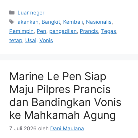
Kategori
Luar negeri
Tag
akankah
,
Bangkit
,
Kembali
,
Nasionalis
,
Pemimpin
,
Pen
,
pengadilan
,
Prancis
,
Tegas
,
tetap
,
Usai
,
Vonis
Marine Le Pen Siap
Maju Pilpres Prancis
dan Bandingkan Vonis
ke Mahkamah Agung
7 Juli 2026
oleh
Dani Maulana