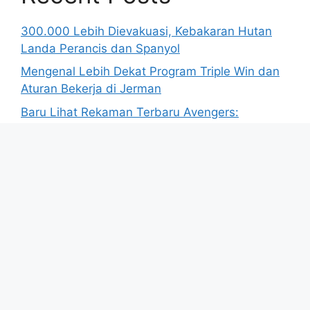
300.000 Lebih Dievakuasi, Kebakaran Hutan
Landa Perancis dan Spanyol
Mengenal Lebih Dekat Program Triple Win dan
Aturan Bekerja di Jerman
Baru Lihat Rekaman Terbaru Avengers:
Doomsday, Deadpool Juga Muncul?
Sorotan Energi Minggu Ini
Polisi Israel Tangkap Sembilan Demonstran di
Tel Aviv yang Tolak Kekerasan Pemukim di Tepi
Barat
© 2026 BisnisUpdate.com
• Dibangun dengan
GeneratePress