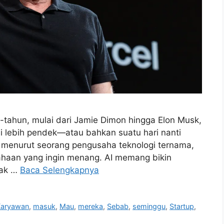
tahun, mulai dari Jamie Dimon hingga Elon Musk,
adi lebih pendek—atau bahkan suatu hari nanti
pi menurut seorang pengusaha teknologi ternama,
sahaan yang ingin menang. AI memang bikin
yak …
Baca Selengkapnya
Karyawan
,
masuk
,
Mau
,
mereka
,
Sebab
,
seminggu
,
Startup
,