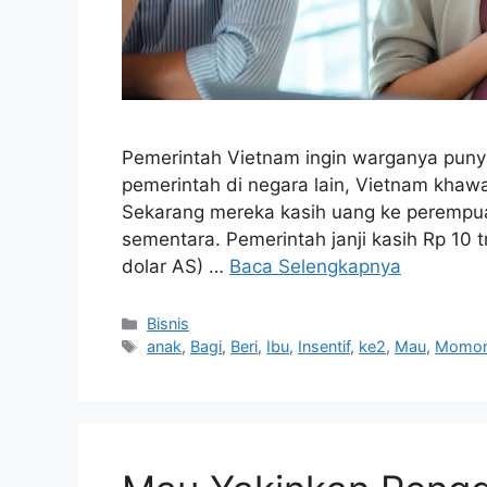
Pemerintah Vietnam ingin warganya puny
pemerintah di negara lain, Vietnam khawa
Sekarang mereka kasih uang ke perempua
sementara. Pemerintah janji kasih Rp 10 tri
dolar AS) …
Baca Selengkapnya
Kategori
Bisnis
Tag
anak
,
Bagi
,
Beri
,
Ibu
,
Insentif
,
ke2
,
Mau
,
Momo