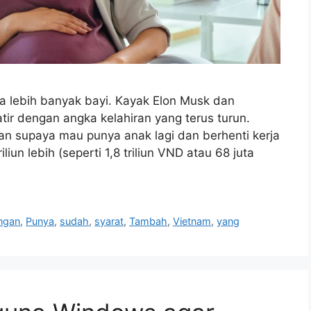
a lebih banyak bayi. Kayak Elon Musk dan
tir dengan angka kelahiran yang terus turun.
n supaya mau punya anak lagi dan berhenti kerja
liun lebih (seperti 1,8 triliun VND atau 68 juta
ngan
,
Punya
,
sudah
,
syarat
,
Tambah
,
Vietnam
,
yang