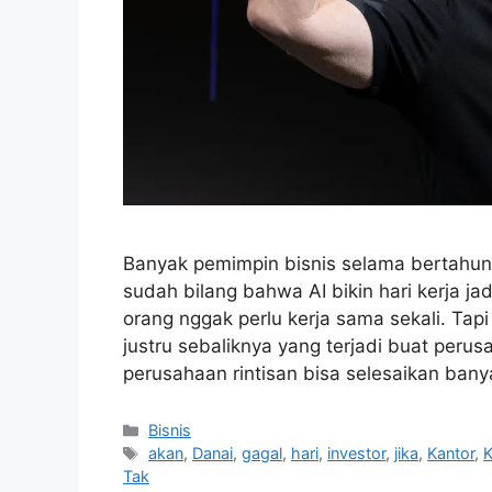
Banyak pemimpin bisnis selama bertahun-
sudah bilang bahwa AI bikin hari kerja j
orang nggak perlu kerja sama sekali. Ta
justru sebaliknya yang terjadi buat peru
perusahaan rintisan bisa selesaikan ban
Kategori
Bisnis
Tag
akan
,
Danai
,
gagal
,
hari
,
investor
,
jika
,
Kantor
,
Tak