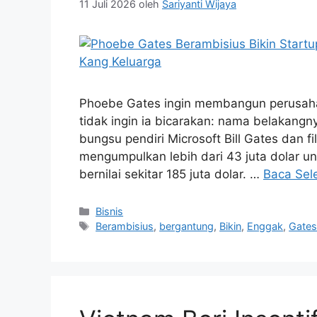
11 Juli 2026
oleh
Sariyanti Wijaya
Phoebe Gates ingin membangun perusahaan
tidak ingin ia bicarakan: nama belakangn
bungsu pendiri Microsoft Bill Gates dan f
mengumpulkan lebih dari 43 juta dolar un
bernilai sekitar 185 juta dolar. …
Baca Sel
Kategori
Bisnis
Tag
Berambisius
,
bergantung
,
Bikin
,
Enggak
,
Gate