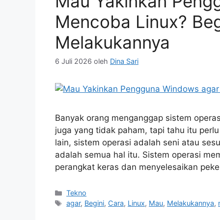
Mau Yakinkan Peng
Mencoba Linux? Beg
Melakukannya
6 Juli 2026
oleh
Dina Sari
Banyak orang menganggap sistem operasi
juga yang tidak paham, tapi tahu itu pe
lain, sistem operasi adalah seni atau se
adalah semua hal itu. Sistem operasi me
perangkat keras dan menyelesaikan peker
Kategori
Tekno
Tag
agar
,
Begini
,
Cara
,
Linux
,
Mau
,
Melakukannya
,