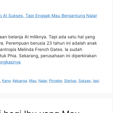
 belanja AI miliknya. Tapi ada satu hal yang
ya. Perempuan berusia 23 tahun ini adalah anak
ilantropis Melinda French Gates. Ia sudah
tuk Phia. Sekarang, perusahaan ini diperkirakan
engkapnya
s
,
Kang
,
Keluarga
,
Mau
,
Nalar
,
Phoebe
,
Startup
,
Sukses
,
tapi