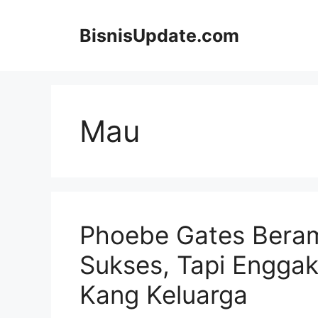
Langsung
ke
BisnisUpdate.com
isi
Mau
Phoebe Gates Beramb
Sukses, Tapi Engga
Kang Keluarga