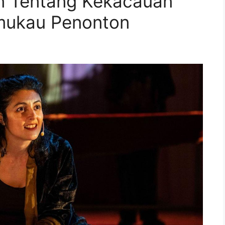
in Tentang Kekacauan
mukau Penonton