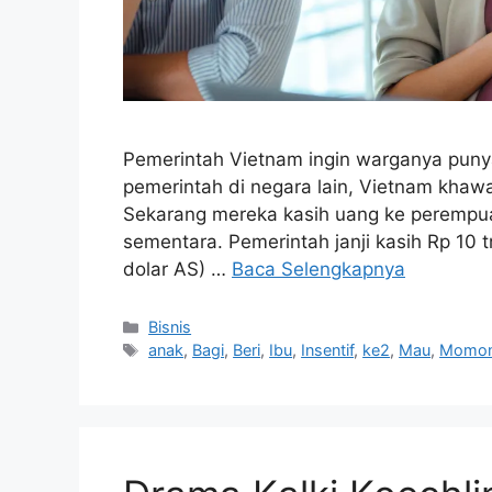
Pemerintah Vietnam ingin warganya puny
pemerintah di negara lain, Vietnam khawa
Sekarang mereka kasih uang ke perempua
sementara. Pemerintah janji kasih Rp 10 tri
dolar AS) …
Baca Selengkapnya
Kategori
Bisnis
Tag
anak
,
Bagi
,
Beri
,
Ibu
,
Insentif
,
ke2
,
Mau
,
Momo