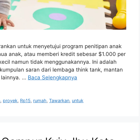
arankan untuk menyetujui program penitipan anak
mua anak, atau memberi kredit sebesar $1.000 per
 kecil namun tidak menggunakannya. Ini adalah
 kumpulan saran dari lembaga think tank, mantan
 lainnya. …
Baca Selengkapnya
n
,
proyek
,
Rp15
,
rumah
,
Tawarkan
,
untuk