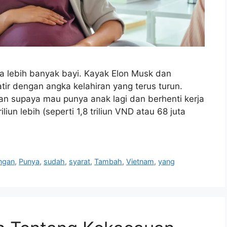
a lebih banyak bayi. Kayak Elon Musk dan
tir dengan angka kelahiran yang terus turun.
n supaya mau punya anak lagi dan berhenti kerja
liun lebih (seperti 1,8 triliun VND atau 68 juta
ngan
,
Punya
,
sudah
,
syarat
,
Tambah
,
Vietnam
,
yang