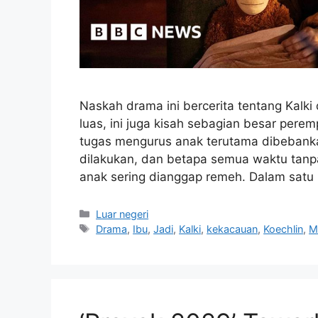
Naskah drama ini bercerita tentang Kalki 
luas, ini juga kisah sebagian besar per
tugas mengurus anak terutama dibebanka
dilakukan, dan betapa semua waktu tanp
anak sering dianggap remeh. Dalam sat
Kategori
Luar negeri
Tag
Drama
,
Ibu
,
Jadi
,
Kalki
,
kekacauan
,
Koechlin
,
M