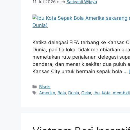
11 Juli 2026
oleh
Sariyanti Wijaya
Ketika delegasi FIFA terbang ke Kansas Ci
Dunia, panitia lokal tidak membiarkan ap
memetakan rute perjalanan delegasi sup
bandara, dan menarik sekitar dua puluh 
Kansas City untuk bermain sepak bola …
Kategori
Bisnis
Tag
Amerika
,
Bola
,
Dunia
,
Gelar
,
Ibu
,
Kota
,
membidi