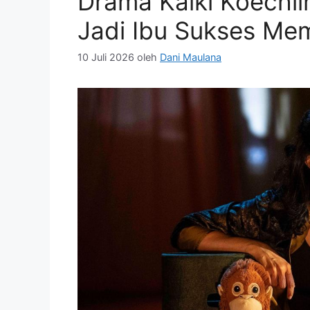
Drama Kalki Koechl
Jadi Ibu Sukses Me
10 Juli 2026
oleh
Dani Maulana