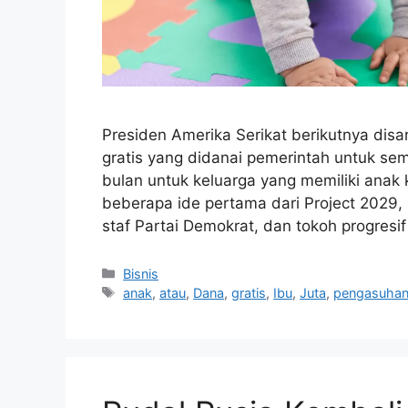
Presiden Amerika Serikat berikutnya dis
gratis yang didanai pemerintah untuk se
bulan untuk keluarga yang memiliki anak
beberapa ide pertama dari Project 2029,
staf Partai Demokrat, dan tokoh progresif
Kategori
Bisnis
Tag
anak
,
atau
,
Dana
,
gratis
,
Ibu
,
Juta
,
pengasuha