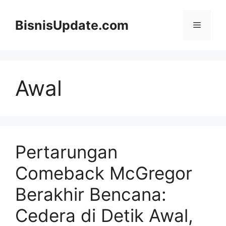
Langsung
ke
BisnisUpdate.com
Menu
isi
Awal
Pertarungan
Comeback McGregor
Berakhir Bencana:
Cedera di Detik Awal,