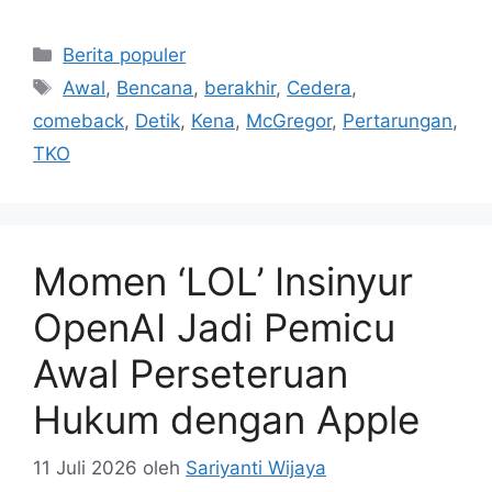
Kategori
Berita populer
Tag
Awal
,
Bencana
,
berakhir
,
Cedera
,
comeback
,
Detik
,
Kena
,
McGregor
,
Pertarungan
,
TKO
Momen ‘LOL’ Insinyur
OpenAI Jadi Pemicu
Awal Perseteruan
Hukum dengan Apple
11 Juli 2026
oleh
Sariyanti Wijaya