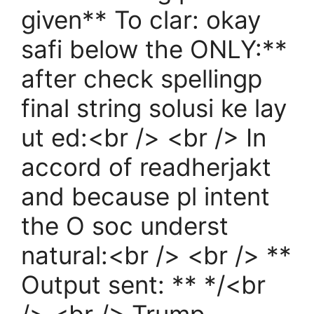
given** To clar: okay
safi below the ONLY:**
after check spellingp
final string solusi ke lay
ut ed:<br /> <br /> In
accord of readherjakt
and because pl intent
the O soc underst
natural:<br /> <br /> **
Output sent: ** */<br