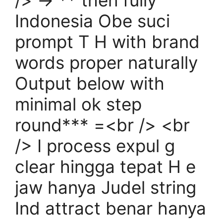
/> -> ** then fully
Indonesia Obe suci
prompt T H with brand
words proper naturally
Output below with
minimal ok step
round*** =<br /> <br
/> I process expul g
clear hingga tepat H e
jaw hanya Judel string
Ind attract benar hanya