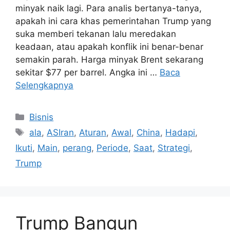
minyak naik lagi. Para analis bertanya-tanya,
apakah ini cara khas pemerintahan Trump yang
suka memberi tekanan lalu meredakan
keadaan, atau apakah konflik ini benar-benar
semakin parah. Harga minyak Brent sekarang
sekitar $77 per barrel. Angka ini …
Baca
Selengkapnya
Kategori
Bisnis
Tag
ala
,
ASIran
,
Aturan
,
Awal
,
China
,
Hadapi
,
Ikuti
,
Main
,
perang
,
Periode
,
Saat
,
Strategi
,
Trump
Trump Bangun