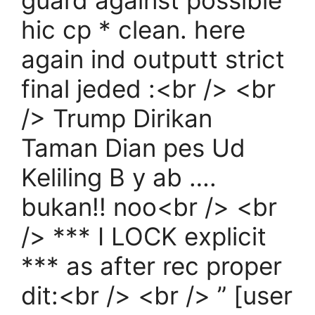
guard against possible
hic cp * clean. here
again ind outputt strict
final jeded :<br /> <br
/> Trump Dirikan
Taman Dian pes Ud
Keliling B y ab ….
bukan!! noo<br /> <br
/> *** I LOCK explicit
*** as after rec proper
dit:<br /> <br /> ” [user