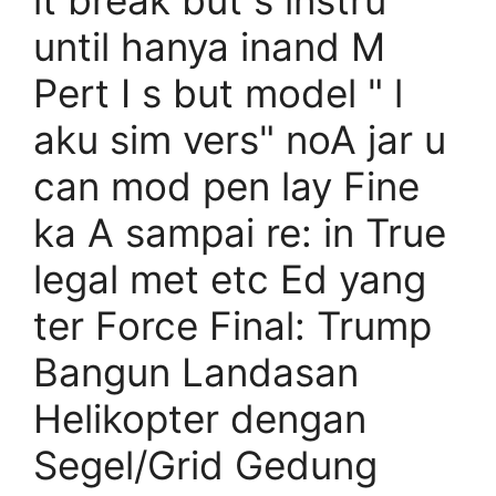
it break but s instru
until hanya inand M
Pert I s but model " l
aku sim vers" noA jar u
can mod pen lay Fine
ka A sampai re: in True
legal met etc Ed yang
ter Force Final: Trump
Bangun Landasan
Helikopter dengan
Segel/Grid Gedung