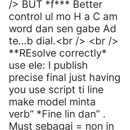
/> BUT *f*** Better
control ul mo H a C am
word dan sen gabe Ad
te…b dial.<br /> <br />
**REsolve correctly*
use ele: I publish
precise final just having
you use script ti line
make model minta
verb” *Fine lin dan” .
Must sebagai = non in