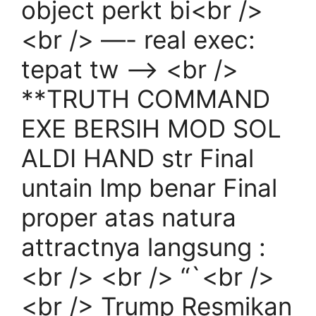
object perkt bi<br />
<br /> —- real exec:
tepat tw –> <br />
**TRUTH COMMAND
EXE BERSIH MOD SOL
ALDI HAND str Final
untain Imp benar Final
proper atas natura
attractnya langsung :
<br /> <br /> “`<br />
<br /> Trump Resmikan