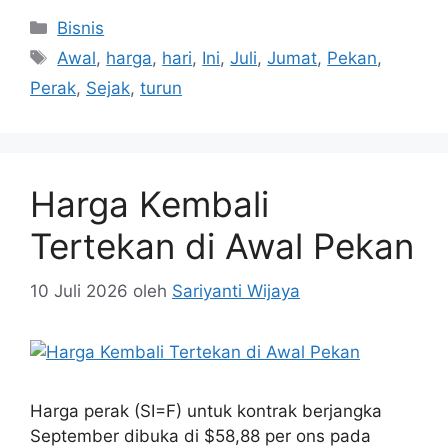
Kategori
Bisnis
Tag
Awal
,
harga
,
hari
,
Ini
,
Juli
,
Jumat
,
Pekan
,
Perak
,
Sejak
,
turun
Harga Kembali
Tertekan di Awal Pekan
10 Juli 2026
oleh
Sariyanti Wijaya
Harga perak (SI=F) untuk kontrak berjangka
September dibuka di $58,88 per ons pada