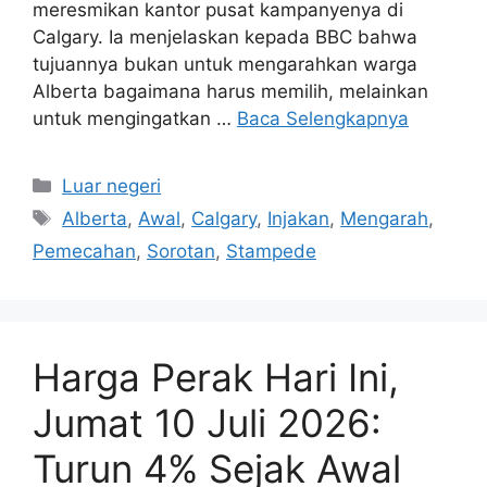
meresmikan kantor pusat kampanyenya di
Calgary. Ia menjelaskan kepada BBC bahwa
tujuannya bukan untuk mengarahkan warga
Alberta bagaimana harus memilih, melainkan
untuk mengingatkan …
Baca Selengkapnya
Kategori
Luar negeri
Tag
Alberta
,
Awal
,
Calgary
,
Injakan
,
Mengarah
,
Pemecahan
,
Sorotan
,
Stampede
Harga Perak Hari Ini,
Jumat 10 Juli 2026:
Turun 4% Sejak Awal