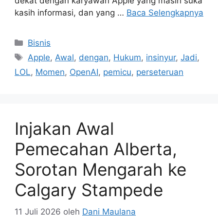
dekat dengan karyawan Apple yang masih suka
kasih informasi, dan yang …
Baca Selengkapnya
Kategori
Bisnis
Tag
Apple
,
Awal
,
dengan
,
Hukum
,
insinyur
,
Jadi
,
LOL
,
Momen
,
OpenAI
,
pemicu
,
perseteruan
Injakan Awal
Pemecahan Alberta,
Sorotan Mengarah ke
Calgary Stampede
11 Juli 2026
oleh
Dani Maulana