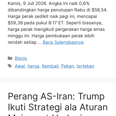
Kamis, 9 Juli 2026. Angka ini naik 0,6%
dibandingkan harga penutupan Rabu di $58,54.
Harga perak sedikit naik pagi ini, mencapai
$59,38 pada pukul 8:17 ET. Seperti biasanya,
harga perak mengikuti pergerakan harga emas
minggu ini. Harga pembukaan perak lebih
rendah setiap …
Baca Selengkapnya
Kategori
Bisnis
Tag
Awal
,
harga
,
Kembali
,
Pekan
,
tertekan
Perang AS-Iran: Trump
Ikuti Strategi ala Aturan