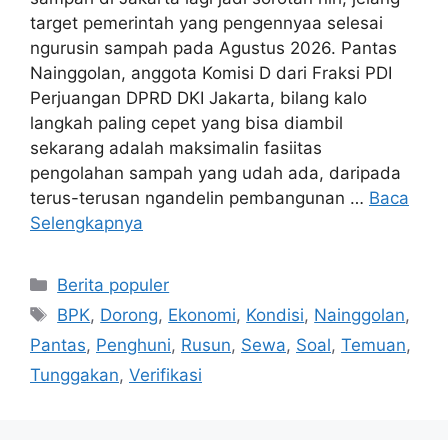
target pemerintah yang pengennyaa selesai
ngurusin sampah pada Agustus 2026. Pantas
Nainggolan, anggota Komisi D dari Fraksi PDI
Perjuangan DPRD DKI Jakarta, bilang kalo
langkah paling cepet yang bisa diambil
sekarang adalah maksimalin fasiitas
pengolahan sampah yang udah ada, daripada
terus-terusan ngandelin pembangunan …
Baca
Selengkapnya
Kategori
Berita populer
Tag
BPK
,
Dorong
,
Ekonomi
,
Kondisi
,
Nainggolan
,
Pantas
,
Penghuni
,
Rusun
,
Sewa
,
Soal
,
Temuan
,
Tunggakan
,
Verifikasi