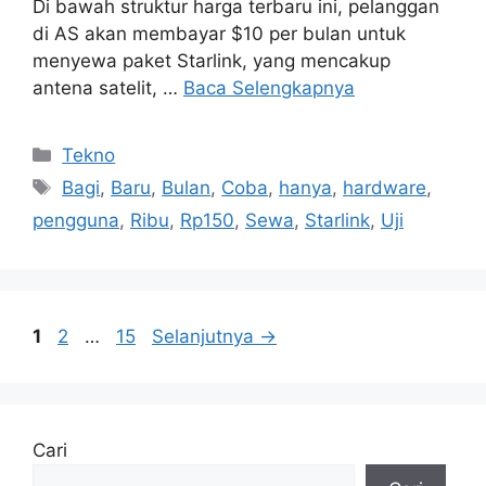
Di bawah struktur harga terbaru ini, pelanggan
di AS akan membayar $10 per bulan untuk
menyewa paket Starlink, yang mencakup
antena satelit, …
Baca Selengkapnya
Kategori
Tekno
Tag
Bagi
,
Baru
,
Bulan
,
Coba
,
hanya
,
hardware
,
pengguna
,
Ribu
,
Rp150
,
Sewa
,
Starlink
,
Uji
Halaman
Halaman
Halaman
1
2
…
15
Selanjutnya
→
Cari