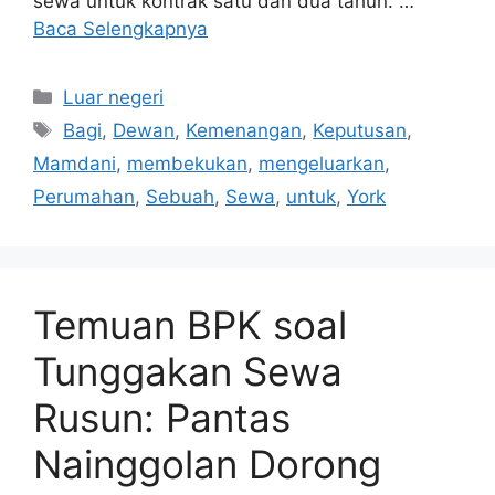
sewa untuk kontrak satu dan dua tahun. …
Baca Selengkapnya
Kategori
Luar negeri
Tag
Bagi
,
Dewan
,
Kemenangan
,
Keputusan
,
Mamdani
,
membekukan
,
mengeluarkan
,
Perumahan
,
Sebuah
,
Sewa
,
untuk
,
York
Temuan BPK soal
Tunggakan Sewa
Rusun: Pantas
Nainggolan Dorong