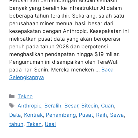
Perusahaan pertambangan Bitcoin semakin
banyak yang beralih ke infrastruktur AI dalam
beberapa tahun terakhir. Sekarang, salah satu
perusahaan miner menuai hasil besar dari
kesepakatan dengan Anthropic. Kesepakatan ini
melibatkan pusat data yang akan beroperasi
penuh pada tahun 2028 dan berpotensi
menghasilkan pendapatan hingga $19 miliar.
Pengumuman ini disampaikan oleh TeraWulf
pada hari Senin. Mereka meneken …
Baca
Selengkapnya
Kategori
Tekno
Tag
Anthropic
,
Beralih
,
Besar
,
Bitcoin
,
Cuan
,
Data
,
Kontrak
,
Penambang
,
Pusat
,
Raih
,
Sewa
,
tahun
,
Teken
,
Usai