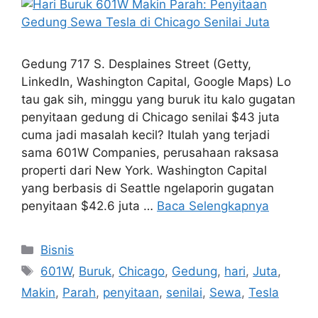
Gedung 717 S. Desplaines Street (Getty,
LinkedIn, Washington Capital, Google Maps) Lo
tau gak sih, minggu yang buruk itu kalo gugatan
penyitaan gedung di Chicago senilai $43 juta
cuma jadi masalah kecil? Itulah yang terjadi
sama 601W Companies, perusahaan raksasa
properti dari New York. Washington Capital
yang berbasis di Seattle ngelaporin gugatan
penyitaan $42.6 juta …
Baca Selengkapnya
Kategori
Bisnis
Tag
601W
,
Buruk
,
Chicago
,
Gedung
,
hari
,
Juta
,
Makin
,
Parah
,
penyitaan
,
senilai
,
Sewa
,
Tesla