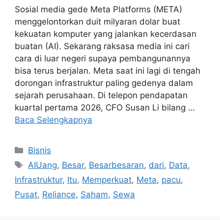
Sosial media gede Meta Platforms (META)
menggelontorkan duit milyaran dolar buat
kekuatan komputer yang jalankan kecerdasan
buatan (AI). Sekarang raksasa media ini cari
cara di luar negeri supaya pembangunannya
bisa terus berjalan. Meta saat ini lagi di tengah
dorongan infrastruktur paling gedenya dalam
sejarah perusahaan. Di telepon pendapatan
kuartal pertama 2026, CFO Susan Li bilang …
Baca Selengkapnya
Kategori
Bisnis
Tag
AIUang
,
Besar
,
Besarbesaran
,
dari
,
Data
,
Infrastruktur
,
Itu
,
Memperkuat
,
Meta
,
pacu
,
Pusat
,
Reliance
,
Saham
,
Sewa