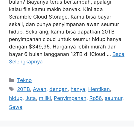
bulan? Biayanya terus bertambah, apalagi
kalau file kamu makin banyak. Kini ada
Scramble Cloud Storage. Kamu bisa bayar
sekali, dan punya penyimpanan awan seumur
hidup. Sekarang, kamu bisa dapatkan 20TB
penyimpanan cloud untuk seumur hidup hanya
dengan $349,95. Harganya lebih murah dari
bayar 6 bulan langganan 12TB di iCloud …
Baca
Selengkapnya
Kategori
Tekno
Tag
20TB
,
Awan
,
dengan
,
hanya
,
Hentikan
,
hidup
,
Juta
,
miliki
,
Penyimpanan
,
Rp56
,
seumur
,
Sewa