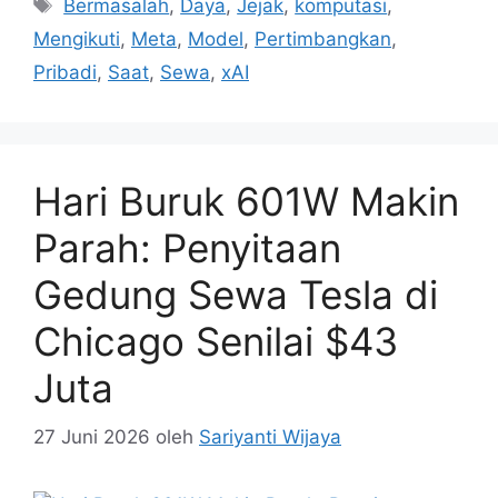
Tag
Bermasalah
,
Daya
,
Jejak
,
komputasi
,
Mengikuti
,
Meta
,
Model
,
Pertimbangkan
,
Pribadi
,
Saat
,
Sewa
,
xAI
Hari Buruk 601W Makin
Parah: Penyitaan
Gedung Sewa Tesla di
Chicago Senilai $43
Juta
27 Juni 2026
oleh
Sariyanti Wijaya