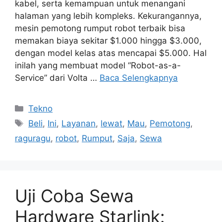
kabel, serta kemampuan untuk menangani
halaman yang lebih kompleks. Kekurangannya,
mesin pemotong rumput robot terbaik bisa
memakan biaya sekitar $1.000 hingga $3.000,
dengan model kelas atas mencapai $5.000. Hal
inilah yang membuat model “Robot-as-a-
Service” dari Volta …
Baca Selengkapnya
Kategori
Tekno
Tag
Beli
,
Ini
,
Layanan
,
lewat
,
Mau
,
Pemotong
,
raguragu
,
robot
,
Rumput
,
Saja
,
Sewa
Uji Coba Sewa
Hardware Starlink: