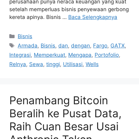
perusahaan punya neraca keuangan yang kuat
setelah memperluas bisnis penyewaan gerbong
kereta apinya. Bisnis …
Baca Selengkapnya
Kategori
Bisnis
Tag
Armada
,
Bisnis
,
dan
,
dengan
,
Fargo
,
GATX
,
Integrasi
,
Memperkuat
,
Mengapa
,
Portofolio
,
Relnya
,
Sewa
,
tinggi
,
Utilisasi
,
Wells
Penambang Bitcoin
Beralih ke Pusat Data,
Raih Cuan Besar Usai