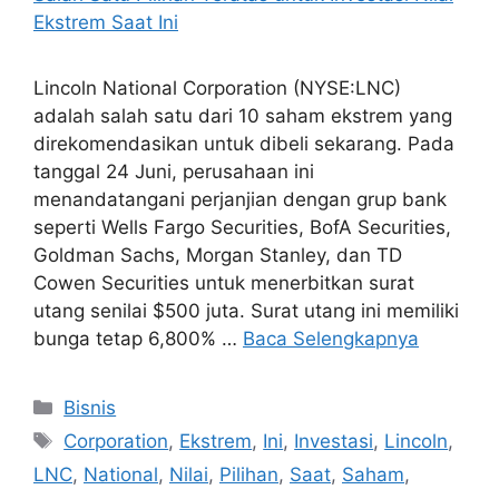
Lincoln National Corporation (NYSE:LNC)
adalah salah satu dari 10 saham ekstrem yang
direkomendasikan untuk dibeli sekarang. Pada
tanggal 24 Juni, perusahaan ini
menandatangani perjanjian dengan grup bank
seperti Wells Fargo Securities, BofA Securities,
Goldman Sachs, Morgan Stanley, dan TD
Cowen Securities untuk menerbitkan surat
utang senilai $500 juta. Surat utang ini memiliki
bunga tetap 6,800% …
Baca Selengkapnya
Kategori
Bisnis
Tag
Corporation
,
Ekstrem
,
Ini
,
Investasi
,
Lincoln
,
LNC
,
National
,
Nilai
,
Pilihan
,
Saat
,
Saham
,