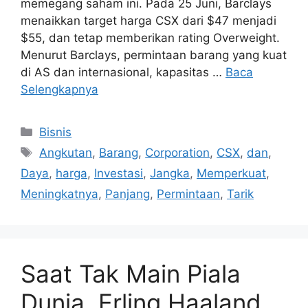
memegang saham ini. Pada 25 Juni, Barclays
menaikkan target harga CSX dari $47 menjadi
$55, dan tetap memberikan rating Overweight.
Menurut Barclays, permintaan barang yang kuat
di AS dan internasional, kapasitas …
Baca
Selengkapnya
Kategori
Bisnis
Tag
Angkutan
,
Barang
,
Corporation
,
CSX
,
dan
,
Daya
,
harga
,
Investasi
,
Jangka
,
Memperkuat
,
Meningkatnya
,
Panjang
,
Permintaan
,
Tarik
Saat Tak Main Piala
Dunia, Erling Haaland