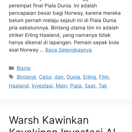
perempat final Piala Dunia. Ini adalah
pencapaian besar bagi Norway, karena mereka
belum pernah melaju sejauh ini di Piala Dunia
pria sebelumnya. Bintang utama tim ini adalah
striker Erling Haaland, yang namanya tidak
hanya dikenal di lapangan. Pemain sepak bola
asal Norway …
Baca Selengkapnya
Kategori
Bisnis
Tag
Bintangi
,
Catur
,
dan
,
Dunia
,
Erling
,
Film
,
Haaland
,
Investasi
,
Main
,
Piala
,
Saat
,
Tak
Warsh Kawinkan