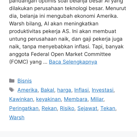
pandangan optimis soal belanja besar AI yang
dilakukan perusahaan teknologi besar. Menurut
dia, belanja ini mengubah ekonomi Amerika.
Warsh bilang, AI akan meningkatkan
produktivitas pekerja AS. Ini akan membuat
untung perusahaan naik, dan gaji pekerja juga
naik, tanpa menyebabkan inflasi. Tapi, banyak
anggota Federal Open Market Committee
(FOMC) yang …
Baca Selengkapnya
Kategori
Bisnis
Tag
Amerika
,
Bakal
,
harga
,
Inflasi
,
Investasi
,
Kawinkan
,
keyakinan
,
Membara
,
Miliar
,
Peringatkan
,
Rekan
,
Risiko
,
Sejawat
,
Tekan
,
Warsh