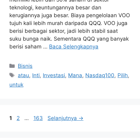
teknologi, keuntungannya besar dan
kerugiannya juga besar. Biaya pengelolaan VOO
tujuh kali lebih murah daripada QQQ. VOO juga
berisi berbagai sektor, jadi lebih stabil saat
suku bunga naik. Sementara QQQ yang banyak
berisi saham …
Baca Selengkapnya
Kategori
Bisnis
Tag
atau
,
Inti
,
Investasi
,
Mana
,
Nasdaq100
,
Pilih
,
untuk
Halaman
Halaman
Halaman
1
2
…
163
Selanjutnya
→