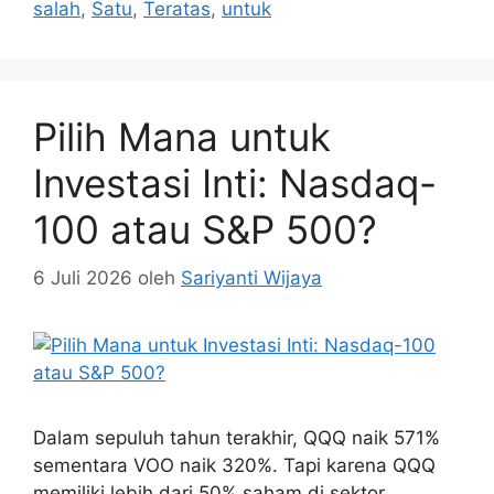
salah
,
Satu
,
Teratas
,
untuk
Pilih Mana untuk
Investasi Inti: Nasdaq-
100 atau S&P 500?
6 Juli 2026
oleh
Sariyanti Wijaya
Dalam sepuluh tahun terakhir, QQQ naik 571%
sementara VOO naik 320%. Tapi karena QQQ
memiliki lebih dari 50% saham di sektor