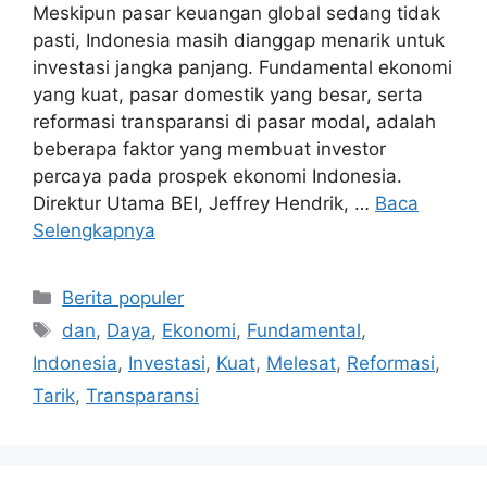
Meskipun pasar keuangan global sedang tidak
pasti, Indonesia masih dianggap menarik untuk
investasi jangka panjang. Fundamental ekonomi
yang kuat, pasar domestik yang besar, serta
reformasi transparansi di pasar modal, adalah
beberapa faktor yang membuat investor
percaya pada prospek ekonomi Indonesia.
Direktur Utama BEI, Jeffrey Hendrik, …
Baca
Selengkapnya
Kategori
Berita populer
Tag
dan
,
Daya
,
Ekonomi
,
Fundamental
,
Indonesia
,
Investasi
,
Kuat
,
Melesat
,
Reformasi
,
Tarik
,
Transparansi