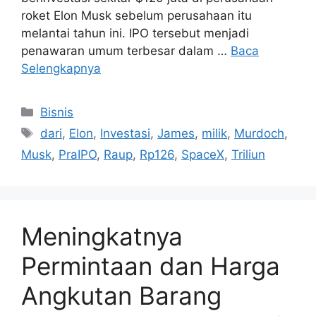
roket Elon Musk sebelum perusahaan itu
melantai tahun ini. IPO tersebut menjadi
penawaran umum terbesar dalam …
Baca
Selengkapnya
Kategori
Bisnis
Tag
dari
,
Elon
,
Investasi
,
James
,
milik
,
Murdoch
,
Musk
,
PraIPO
,
Raup
,
Rp126
,
SpaceX
,
Triliun
Meningkatnya
Permintaan dan Harga
Angkutan Barang