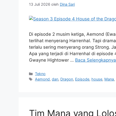
13 Juli 2026
oleh
Dina Sari
Di episode 2 musim ketiga, Aemond (Ewan 
terlihat menyerang Harrenhal. Tapi drama t
terlalu sering menyerang orang Strong. 
Apa yang terjadi di Harrenhal di episode 
Gwayne Hightower …
Baca Selengkapnya
Kategori
Tekno
Tag
Aemond
,
dan
,
Dragon
,
Episode
,
house
,
Mana
Tim Mana yang Lolos