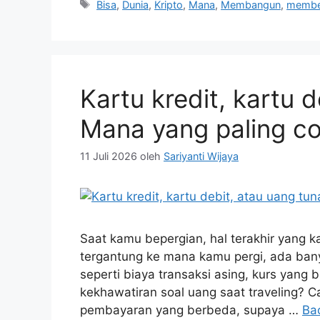
Tag
Bisa
,
Dunia
,
Kripto
,
Mana
,
Membangun
,
membe
Kartu kredit, kartu d
Mana yang paling co
11 Juli 2026
oleh
Sariyanti Wijaya
Saat kamu bepergian, hal terakhir yang
tergantung ke mana kamu pergi, ada bany
seperti biaya transaksi asing, kurs yang
kekhawatiran soal uang saat traveling?
pembayaran yang berbeda, supaya …
Ba