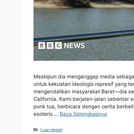
Meskipun dia menganggap media sebagai s
untuk kekuatan ideologis represif yang te
mengendalikan masyarakat Barat—dia set
California. Kami berjalan-jalan sebentar 
punk tua, berbicara dengan cerita berbel
esoteris …
Baca Selengkapnya
Kategori
Luar negeri