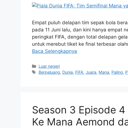
Empat puluh delapan tim sepak bola ber
pada 11 Juni lalu, dan kini hanya empat n
peringkat FIFA, dengan total delapan gel
untuk merebut tiket ke final terbesar ola
Baca Selengkapnya
Kategori
Luar negeri
Tag
Berpeluang
,
Dunia
,
FIFA
,
Juara
,
Mana
,
Paling
,
P
Season 3 Episode 4 
Ke Mana Aemond da