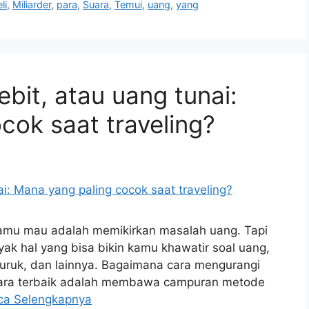
li
,
Miliarder
,
para
,
Suara
,
Temui
,
uang
,
yang
ebit, atau uang tunai:
cok saat traveling?
 kamu mau adalah memikirkan masalah uang. Tapi
ak hal yang bisa bikin kamu khawatir soal uang,
 buruk, dan lainnya. Bagaimana cara mengurangi
 Cara terbaik adalah membawa campuran metode
ca Selengkapnya