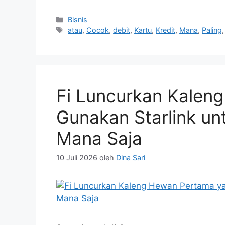
Kategori
Bisnis
Tag
atau
,
Cocok
,
debit
,
Kartu
,
Kredit
,
Mana
,
Paling
Fi Luncurkan Kalen
Gunakan Starlink un
Mana Saja
10 Juli 2026
oleh
Dina Sari