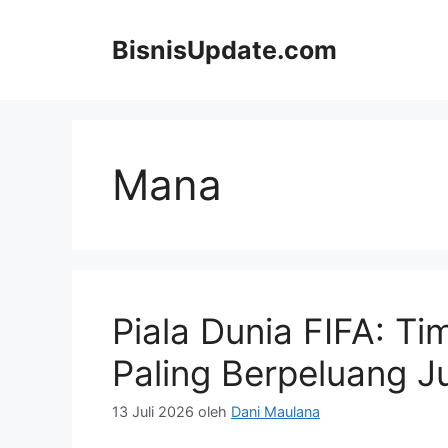
Langsung
ke
BisnisUpdate.com
isi
Mana
Piala Dunia FIFA: T
Paling Berpeluang J
13 Juli 2026
oleh
Dani Maulana