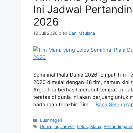
Ini Jadwal Pertandin
2026
12 Juli 2026
oleh
Dani Maulana
Semifinal Piala Dunia 2026: Empat Tim Te
2026 dimulai dengan 48 tim, namun kini te
Argentina berhasil merebut tempat di ba
teratas di dunia ini akan berjuang untuk m
hadangan terakhir. Tim …
Baca Selengka
Kategori
Luar negeri
Tag
Dunia
,
Ini
,
Jadwal
,
Lolos
,
Mana
,
Pertandingann