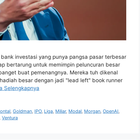
bank investasi yang punya pangsa pasar terbesar
siap bertarung untuk memimpin peluncuran besar
 banget buat pemenangnya. Mereka tuh dikenal
adiah besar dengan jadi "lead left" book runner
a Selengkapnya
rontal
,
Goldman
,
IPO
,
Liga
,
Miliar
,
Modal
,
Morgan
,
OpenAI
,
,
Ventura