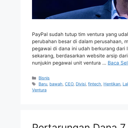
PayPal sudah tutup tim ventura yang uda
perubahan besar di dalam perusahaan, m
pegawai di dana ini udah berkurang dari l
sekarang, berdasarkan website arsip dar
nunjukin pegawai unit ventura …
Baca Se
Kategori
Bisnis
Tag
Baru
,
bawah
,
CEO
,
Divisi
,
fintech
,
Hentikan
,
La
Ventura
Pertarungan Dana 7 M