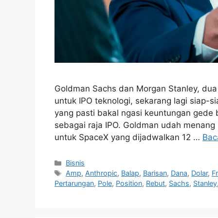
Goldman Sachs dan Morgan Stanley, dua 
untuk IPO teknologi, sekarang lagi siap-
yang pasti bakal ngasi keuntungan gede
sebagai raja IPO. Goldman udah menang h
untuk SpaceX yang dijadwalkan 12 …
Bac
Kategori
Bisnis
Tag
Amp
,
Anthropic
,
Balap
,
Barisan
,
Dana
,
Dolar
,
F
Pertarungan
,
Pole
,
Position
,
Rebut
,
Sachs
,
Stanley