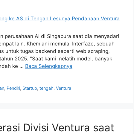
 perusahaan AI di Singapura saat dia menyadari
mpat lain. Khemlani memulai Interfaze, sebuah
s untuk tugas backend seperti web scraping,
tahun 2025. "Saat kami melatih model, banyak
indah ke …
Baca Selengkapnya
an
,
Pendiri
,
Startup
,
tengah
,
Ventura
asi Divisi Ventura saat