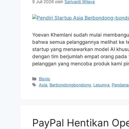
9 Juli 2026
oleh
Sariyanti Wijaya
Yoevan Khemlani sudah mulai membangun
bahwa semua pelanggannya melihat ke te
startup yang menawarkan model AI khusu
dengan tim berjumlah empat orang pada 
pelanggan yang mencoba produk kami p
Kategori
Bisnis
Tag
Asia
,
Berbondongbondong
,
Lesunya
,
Pendana
PayPal Hentikan Oper