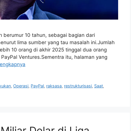
h berumur 10 tahun, sebagai bagian dari
enurut lima sumber yang tau masalah ini.Jumlah
ebih 10 orang di akhir 2025 tinggal dua orang
i PayPal Ventures.Sementra itu, halaman yang
lengkapnya
kukan
,
Operasi
,
PayPal
,
raksasa
,
restrukturisasi
,
Saat
,
iliar Dolar di Liga