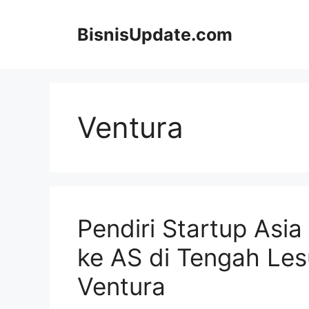
Langsung
ke
BisnisUpdate.com
isi
Ventura
Pendiri Startup As
ke AS di Tengah Le
Ventura