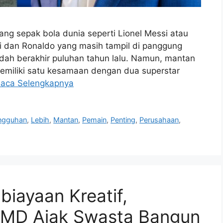
ng sepak bola dunia seperti Lionel Messi atau
i dan Ronaldo yang masih tampil di panggung
dah berakhir puluhan tahun lalu. Namun, mantan
memiliki satu kesamaan dengan dua superstar
aca Selengkapnya
ngguhan
,
Lebih
,
Mantan
,
Pemain
,
Penting
,
Perusahaan
,
biayaan Kreatif,
MD Ajak Swasta Bangun