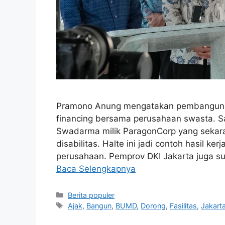
Pramono Anung mengatakan pembangunan
financing bersama perusahaan swasta. Sa
Swadarma milik ParagonCorp yang sekara
disabilitas. Halte ini jadi contoh hasil 
perusahaan. Pemprov DKI Jakarta juga s
Baca Selengkapnya
Kategori
Berita populer
Tag
Ajak
,
Bangun
,
BUMD
,
Dorong
,
Fasilitas
,
Jakart