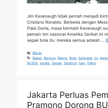
Jim Kavanaugh tidak pernah menjadi binta
Cristiano Ronaldo. Berbeda dengan Mess
Piala Dunia, masa bermain Kavanaugh su
pemain tim nasional Amerika Serikat ini 
sepak bola itu: mereka semua adalah …
B
Kategori
Bisnis
Tag
Bakat
,
Bangun
,
Bilang
,
Bola
,
daripada
,
Ini
,
Keta
Rp300
,
senilai
,
Sepak
,
Setahun
,
tapi
,
Triliun
Jakarta Perluas Pem
Pramono Dorong BU