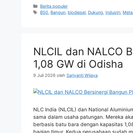
Kategori
Berita populer
Tag
B50
,
Bangun
,
biodiesel
,
Dukung
,
Industri
,
Meta
NLCIL dan NALCO Be
1,08 GW di Odisha
9 Juli 2026
oleh
Sariyanti Wijaya
NLC India (NLCIL) dan National Alumini
sama dalam usaha patungan. Mereka aka
berbasis batu bara dengan kapasitas 1,0
bagian timur. Kedua perusahaan sudah me