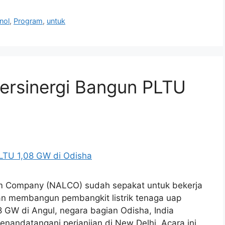
nol
,
Program
,
untuk
rsinergi Bangun PLTU
um Company (NALCO) sudah sepakat untuk bekerja
n membangun pembangkit listrik tenaga uap
8 GW di Angul, negara bagian Odisha, India
nandatangani perjanjian di New Delhi. Acara ini