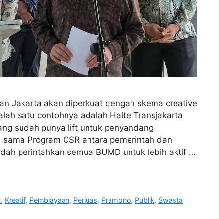
 Jakarta akan diperkuat dengan skema creative
lah satu contohnya adalah Halte Transjakarta
ng sudah punya lift untuk penyandang
kerja sama Program CSR antara pemerintah dan
udah perintahkan semua BUMD untuk lebih aktif …
a
,
Kreatif
,
Pembiayaan
,
Perluas
,
Pramono
,
Publik
,
Swasta