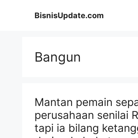
Langsung
ke
BisnisUpdate.com
isi
Bangun
Mantan pemain sepa
perusahaan senilai R
tapi ia bilang ketan